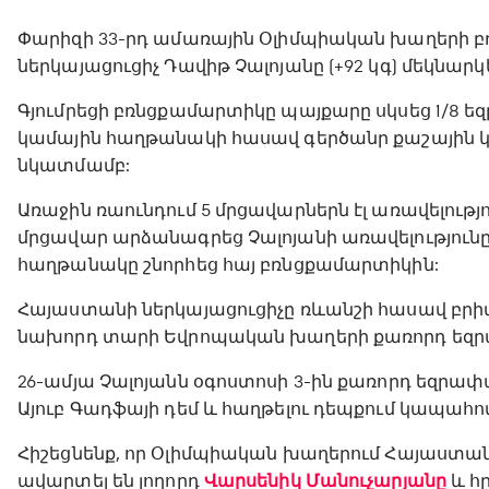
Փարիզի 33-րդ ամառային Օլիմպիական խաղերի 
ներկայացուցիչ Դավիթ Չալոյանը (+92 կգ) մեկնար
Գյումրեցի բռնցքամարտիկը պայքարը սկսեց 1/8 ե
կամային հաղթանակի հասավ գերծանր քաշային կ
նկատմամբ:
Առաջին ռաունդում 5 մրցավարներն էլ առավելությ
մրցավար արձանագրեց Չալոյանի առավելությունը,
հաղթանակը շնորհեց հայ բռնցքամարտիկին:
Հայաստանի ներկայացուցիչը ռևանշի հասավ բր
նախորդ տարի Եվրոպական խաղերի քառորդ եզրափ
26-ամյա Չալոյանն օգոստոսի 3-ին քառորդ եզր
Այուբ Գադֆայի դեմ և հաղթելու դեպքում կապահո
Հիշեցնենք, որ Օլիմպիական խաղերում Հայաստան
ավարտել են լողորդ
Վարսենիկ Մանուչարյանը
և հ