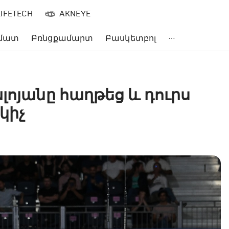
LIFETECH
AKNEYE
մատ
Բռնցքամարտ
Բասկետբոլ
լոյանը հաղթեց և դուրս
կիչ