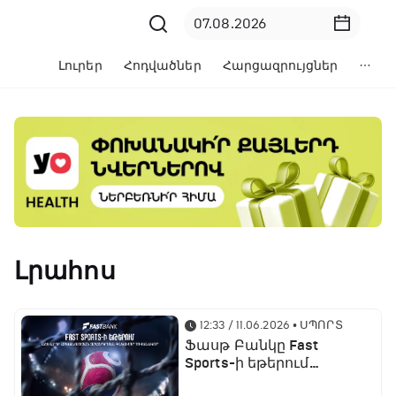
Լուրեր
Հոդվածներ
Հարցազրույցներ
Լրահոս
12:33 / 11.06.2026
• ՍՊՈՐՏ
Ֆասթ Բանկը Fast
Sports-ի եթերում
ֆուտբոլի աշխարհի