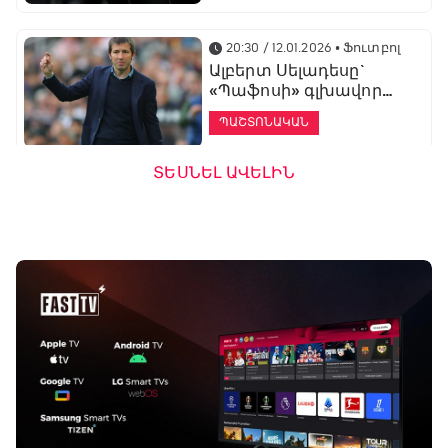
20:30 / 12.01.2026
• Ֆուտբոլ
Ալբերտ Սելադեսը`
«Պաֆոսի» գլխավոր
մարզիչ
ՊԱՇՏՈՆԱԿԱՆ
ՏԵՍՆԵԼ ԱՎԵԼԻՆ
19:53 / 12.01.2026
• Ֆուտբոլ
«Ալաշկերտը»
մարզական հավաք
կանցկացնի
Անթալիայում
13:51 / 12.01.2026
• Ֆուտբոլ
Բալոտելին
կարեիրան կշարունակի
ԱՄԷ-ի երկրորդ լիգայում
ՊԱՇՏՈՆԱԿԱՆ