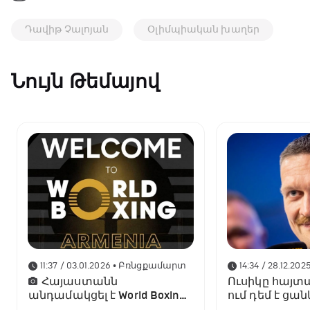
Դավիթ Չալոյան
Օլիմպիական խաղեր
Նույն Թեմայով
11:37 / 03.01.2026
• Բռնցքամարտ
14:34 / 28.12.202
Հայաստանն
Ուսիկը հայտա
անդամակցել է World Boxing-
ում դեմ է ցա
ին
մենամարտել