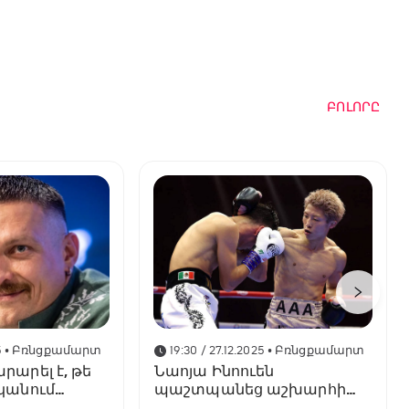
ԲՈԼՈՐԸ
5
• Բռնցքամարտ
19:30 / 27.12.2025
• Բռնցքամարտ
րարել է, թե
Նաոյա Ինոուեն
նկանում
պաշտպանեց աշխարհի
բացարձակ