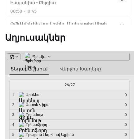
Ֆլիկ. ««Ռեալի» դեմ
Իսպանիա - Բելգիա
խաղը բոլորովին այլ
08:50 - 10:45
բան է»
Փ/Ֆ Ամեն ինչ կամ ոչինչ. Մանչեսթեր Սիթի
10:45 - 13:20
Աղյուսակներ
16:18 / 11.01.2026
• Թենիս
Հոնկոնգ. Խաչանովը և
ԱԱ-2026, Փլեյ-օֆֆ, կիսաեզրափակիչ.
Ռուբլյովը պարտվեցին
Անգլիա - Արգենտինա
զուգախաղի
եզրափակիչում
13:20 - 15:20
GOAT. Ռեգբի
15:45 / 11.01.2026
• Թենիս
15:20 - 15:45
Սաբալենկան
երկրորդ տարին
անընդմեջ հաղթել է
ԱԱ-2026, Փլեյ-օֆֆ, կիսաեզրափակիչ.
Բրիսբենի մրցաշարում
Ֆրանսիա - Իսպանիա
15:45 - 17:40
14:49 / 11.01.2026
• Թենիս
Փ/Ֆ Ակումբների աշխարհ
Մեդվեդևը` Բրիսբենի