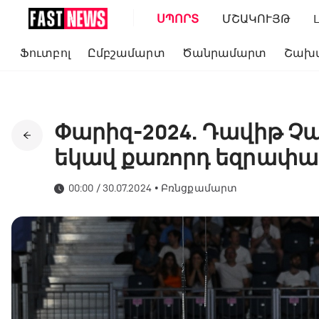
ՍՊՈՐՏ
ՄՇԱԿՈՒՅԹ
Ֆուտբոլ
Ըմբշամարտ
Ծանրամարտ
Շախ
Փարիզ-2024. Դավիթ Չա
եկավ քառորդ եզրափա
00:00 / 30.07.2024
•
Բռնցքամարտ