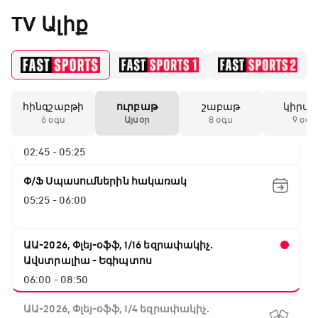
մրցել Ֆյուրիի դեմ
անկախ քաշային
«Միլանի» երկրորդ
TV Ալիք
անընդմեջ ոչ-ոքին
ԱԱ-2026, Փլեյ-օֆֆ, 1/4 եզրափակիչ.
Նորվեգիա - Անգլիա
00:00 - 02:45
19:59 / 11.01.2026
• Ֆուտբոլ
հինգշաբթի
ուրբաթ
շաբաթ
կիրա
ԱԱ-2026, Փլեյ-օֆֆ, 1/4 եզրափակիչ.
Անգլիայի գավաթ.
6 օգս
Այսօր
8 օգս
9 օգս
Մարտինելիի հեթ-
Արգենտինա - Շվեյցարիա
տրիկն ու «Արսենալի»
02:45 - 05:25
խոշոր հաշվով
հաղթանակը
Փ/Ֆ Սպասումներին հակառակ
05:25 - 06:00
18:27 / 11.01.2026
• Թենիս
Սվիտոլինան
կարիերայի 19-րդ
ԱԱ-2026, Փլեյ-օֆֆ, 1/16 եզրափակիչ.
տիտղոսն է նվաճել
Ավստրալիա - Եգիպտոս
06:00 - 08:50
17:08 / 11.01.2026
• Ֆուտբոլ
ԱԱ-2026, Փլեյ-օֆֆ, 1/4 եզրափակիչ.