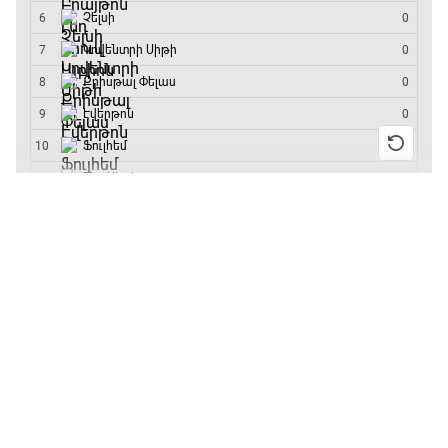
մրցաշարի հաղթող
17:40 - 18:35
Լա լիգայի ստադիոնները
18:35 - 18:45
13:55 / 11.01.2026
• Թենիս
Բուբլիկը հաղթեց
Հոնկոնգի մրցաշարում
GOAT. Ֆորմուլա 1-ի ավտոարշավորդներ
և կարիերայում
առաջին անգամ կլինի
18:45 - 19:10
10-րդը
12:39 / 11.01.2026
• Ֆուտբոլ
Ֆորմուլա 1. Հունգարիայի Գրան Պրի.
Անգլիայի գավաթ.
Մրցարշավ
«Չելսին» Ռոսենյորի
19:10 - 21:30
գլխավորությամբ
առաջին խաղում
ԱԱ-2026, Փլեյ-օֆֆ, եզրափակիչ. Իսպանիա -
հաղթել է
Արգենտինա
21:30 - 00:00
11:38 / 11.01.2026
• Ֆուտբոլ
Ինչ դիտել այսօր