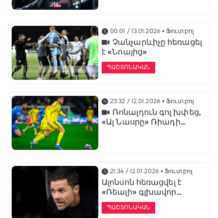
առաջնության
ցուցադրման գլխավոր
հովանավորն է
00:01 / 13.01.2026
• Ֆուտբոլ
Չանչարևիչը հեռացել
է «Նոայից»
ՊԱՇՏՈՆԱԿԱՆ
23:32 / 12.01.2026
• Ֆուտբոլ
Ռոնալդուն գոլ խփեց,
«Ալ Նասրը» Ռիադի
դերբիում պարտվեց «Ալ
Հիլյալին»
21:34 / 12.01.2026
• Ֆուտբոլ
Ալոնսոն հեռացվել է
«Ռեալի» գլխավոր
մարզչի պաշտոնից
ՊԱՇՏՈՆԱԿԱՆ