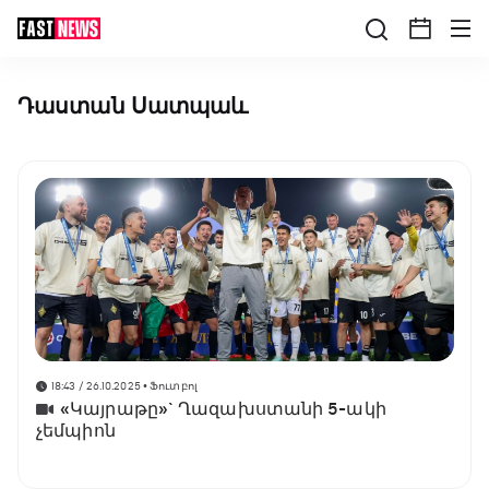
Դաստան Սատպաև
18:43 / 26.10.2025
• Ֆուտբոլ
«Կայրաթը»` Ղազախստանի 5-ակի
չեմպիոն