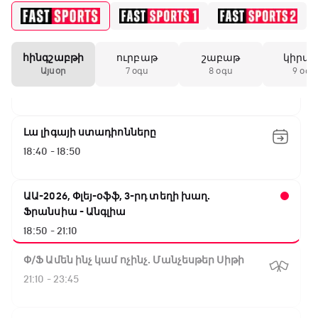
ԱԱ-2026, Փլեյ-օֆֆ, կիսաեզրափակիչ.
Անգլիա - Արգենտինա
16:10 - 18:10
հինգշաբթի
ուրբաթ
շաբաթ
կիրա
Առագաստանավային սպորտ
Այսօր
7 օգս
8 օգս
9 օգս
18:10 - 18:40
Լա լիգայի ստադիոնները
18:40 - 18:50
ԱԱ-2026, Փլեյ-օֆֆ, 3-րդ տեղի խաղ.
Ֆրանսիա - Անգլիա
18:50 - 21:10
Փ/Ֆ Ամեն ինչ կամ ոչինչ. Մանչեսթեր Սիթի
21:10 - 23:45