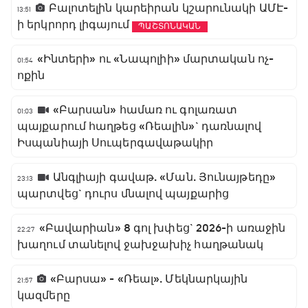
Բալոտելին կարեիրան կշարունակի ԱՄԷ-
13:51
ի երկրորդ լիգայում
ՊԱՇՏՈՆԱԿԱՆ
«Ինտերի» ու «Նապոլիի» մարտական ոչ-
01:54
ոքին
«Բարսան» համառ ու գոլառատ
01:03
պայքարում հաղթեց «Ռեալին»` դառնալով
Իսպանիայի Սուպերգավաթակիր
Անգլիայի գավաթ. «Ման. Յունայթեդը»
23:13
պարտվեց` դուրս մնալով պայքարից
«Բավարիան» 8 գոլ խփեց` 2026-ի առաջին
22:27
խաղում տանելով ջախջախիչ հաղթանակ
«Բարսա» - «Ռեալ». Մեկնարկային
21:57
կազմերը