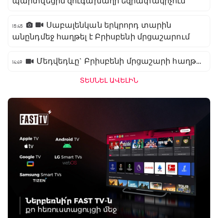
պարտվեցին զուգախաղի եզրափակիչում
Սաբալենկան երկրորդ տարին
15:45
անընդմեջ հաղթել է Բրիսբենի մրցաշարում
Մեդվեդևը` Բրիսբենի մրցաշարի հաղթող
14:49
ՏԵՍՆԵԼ ԱՎԵԼԻՆ
Բացօթյա մարզական շոու
01:30 - 02:00