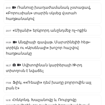
Ռանոսը խաղաժամանակ չստացավ,
21:13
«Բորուսիան» տարին սկսեց վստահ
հաղթանակով
«Միլանի» երկրորդ անընդմեջ ոչ-ոքին
20:17
Անգլիայի գավաթ. Մարտինելիի հեթ-
19:59
տրիկն ու «Արսենալի» խոշոր հաշվով
հաղթանակը
Սվիտոլինան կարիերայի 19-րդ
18:27
տիտղոսն է նվաճել
Ֆլիկ. ««Ռեալի» դեմ խաղը բոլորովին այլ
17:08
բան է»
Հոնկոնգ. Խաչանովը և Ռուբլյովը
16:18