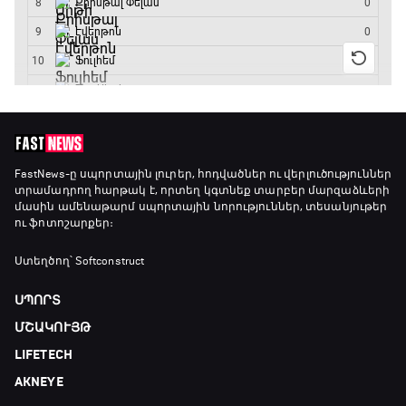
FastNews
-ը սպորտային լուրեր, հոդվածներ ու վերլուծություններ
տրամադրող հարթակ է, որտեղ կգտնեք տարբեր մարզաձևերի
մասին ամենաթարմ սպորտային նորություններ, տեսանյութեր
ու ֆոտոշարքեր։
Ստեղծող՝ Softconstruct
ՍՊՈՐՏ
ՄՇԱԿՈՒՅԹ
LIFETECH
AKNEYE