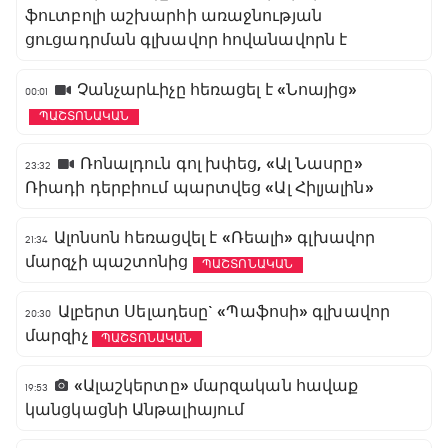
ֆուտբոլի աշխարհի առաջնության
ցուցադրման գլխավոր հովանավորն է
Չանչարևիչը հեռացել է «Նոայից»
00:01
ՊԱՇՏՈՆԱԿԱՆ
Ռոնալդուն գոլ խփեց, «Ալ Նասրը»
23:32
Ռիադի դերբիում պարտվեց «Ալ Հիլյալին»
Ալոնսոն հեռացվել է «Ռեալի» գլխավոր
21:34
մարզչի պաշտոնից
ՊԱՇՏՈՆԱԿԱՆ
Ալբերտ Սելադեսը` «Պաֆոսի» գլխավոր
20:30
մարզիչ
ՊԱՇՏՈՆԱԿԱՆ
«Ալաշկերտը» մարզական հավաք
19:53
կանցկացնի Անթալիայում