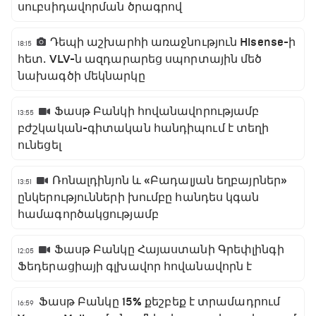
սուբսիդավորման ծրագրով
Դեպի աշխարհի առաջնություն Hisense-ի
18:15
հետ․ VLV-ն ազդարարեց սպորտային մեծ
նախագծի մեկնարկը
Ֆասթ Բանկի հովանավորությամբ
13:55
բժշկական-գիտական հանդիպում է տեղի
ունեցել
Ռոնալդինյոն և «Բադալյան եղբայրներ»
13:51
ընկերությունների խումբը հանդես կգան
համագործակցությամբ
Ֆասթ Բանկը Հայաստանի Գրեփլինգի
12:05
Ֆեդերացիայի գլխավոր հովանավորն է
Ֆասթ Բանկը 15% քեշբեք է տրամադրում
16:59