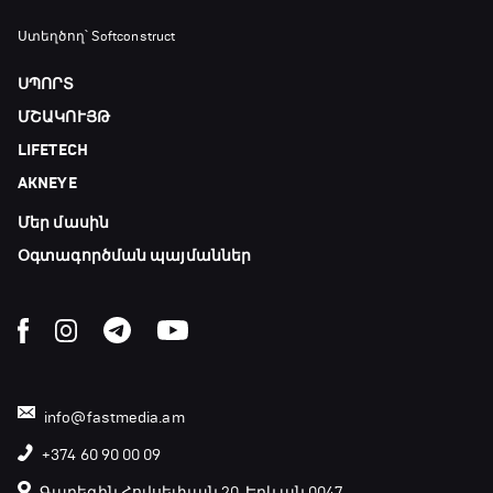
Ստեղծող՝ Softconstruct
ՍՊՈՐՏ
ՄՇԱԿՈՒՅԹ
LIFETECH
AKNEYE
Մեր մասին
Օգտագործման պայմաններ
info@fastmedia.am
+374 60 90 00 09
Գարեգին Հովսեփյան 20, Երևան 0047