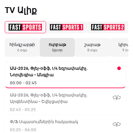
«Միլանի» երկրորդ
TV Ալիք
անընդմեջ ոչ-ոքին
19:59 / 11.01.2026
• Ֆուտբոլ
հինգշաբթի
ուրբաթ
շաբաթ
կիրա
Անգլիայի գավաթ.
6 օգս
Այսօր
8 օգս
9 օգս
Մարտինելիի հեթ-
տրիկն ու «Արսենալի»
խոշոր հաշվով
ԱԱ-2026, Փլեյ-օֆֆ, 1/4 եզրափակիչ.
հաղթանակը
Նորվեգիա - Անգլիա
00:00 - 02:45
18:27 / 11.01.2026
• Թենիս
Սվիտոլինան
ԱԱ-2026, Փլեյ-օֆֆ, 1/4 եզրափակիչ.
կարիերայի 19-րդ
Արգենտինա - Շվեյցարիա
տիտղոսն է նվաճել
02:45 - 05:25
Փ/Ֆ Սպասումներին հակառակ
17:08 / 11.01.2026
• Ֆուտբոլ
05:25 - 06:00