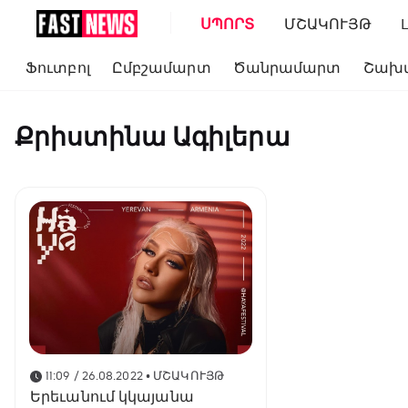
ՍՊՈՐՏ
ՄՇԱԿՈՒՅԹ
Ֆուտբոլ
Ըմբշամարտ
Ծանրամարտ
Շախ
Քրիստինա Ագիլերա
11:09 / 26.08.2022
• ՄՇԱԿՈՒՅԹ
Երեւանում կկայանա