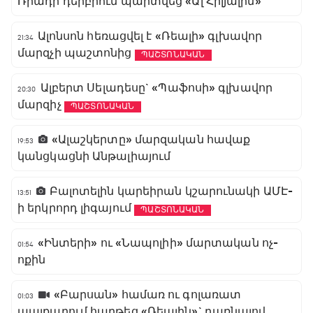
Ռիադի դերբիում պարտվեց «Ալ Հիլյալին»
Ալոնսոն հեռացվել է «Ռեալի» գլխավոր
21:34
մարզչի պաշտոնից
ՊԱՇՏՈՆԱԿԱՆ
Ալբերտ Սելադեսը` «Պաֆոսի» գլխավոր
20:30
մարզիչ
ՊԱՇՏՈՆԱԿԱՆ
«Ալաշկերտը» մարզական հավաք
19:53
կանցկացնի Անթալիայում
Բալոտելին կարեիրան կշարունակի ԱՄԷ-
13:51
ի երկրորդ լիգայում
ՊԱՇՏՈՆԱԿԱՆ
«Ինտերի» ու «Նապոլիի» մարտական ոչ-
01:54
ոքին
«Բարսան» համառ ու գոլառատ
01:03
պայքարում հաղթեց «Ռեալին»` դառնալով