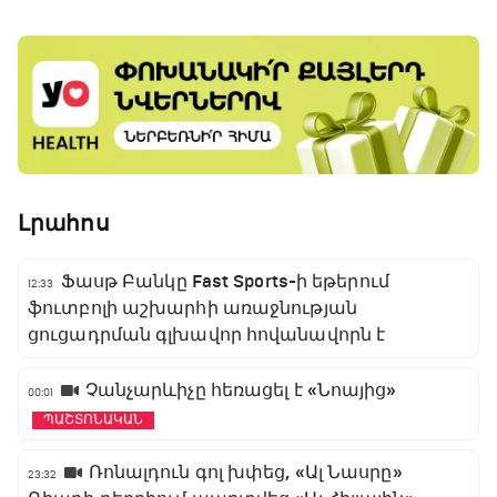
Լրահոս
Ֆասթ Բանկը Fast Sports-ի եթերում
12:33
ֆուտբոլի աշխարհի առաջնության
ցուցադրման գլխավոր հովանավորն է
Չանչարևիչը հեռացել է «Նոայից»
00:01
ՊԱՇՏՈՆԱԿԱՆ
Ռոնալդուն գոլ խփեց, «Ալ Նասրը»
23:32