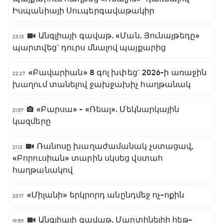
Իսպանիայի Սուպերգավաթակիր
Անգլիայի գավաթ. «Ման. Յունայթեդը»
23:13
պարտվեց` դուրս մնալով պայքարից
«Բավարիան» 8 գոլ խփեց` 2026-ի առաջին
22:27
խաղում տանելով ջախջախիչ հաղթանակ
«Բարսա» - «Ռեալ». Մեկնարկային
21:57
կազմերը
Ռանոսը խաղաժամանակ չստացավ,
21:13
«Բորուսիան» տարին սկսեց վստահ
հաղթանակով
«Միլանի» երկրորդ անընդմեջ ոչ-ոքին
20:17
Անգլիայի գավաթ. Մարտինելիի հեթ-
19:59