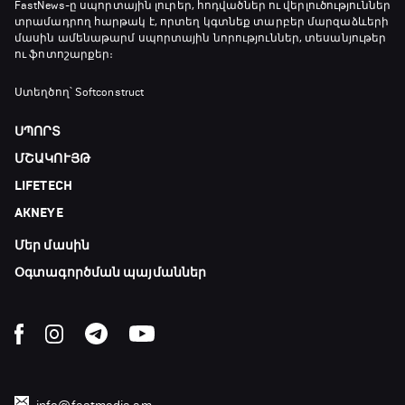
FastNews
-ը սպորտային լուրեր, հոդվածներ ու վերլուծություններ
տրամադրող հարթակ է, որտեղ կգտնեք տարբեր մարզաձևերի
մասին ամենաթարմ սպորտային նորություններ, տեսանյութեր
ու ֆոտոշարքեր։
Ստեղծող՝ Softconstruct
ՍՊՈՐՏ
ՄՇԱԿՈՒՅԹ
LIFETECH
AKNEYE
Մեր մասին
Օգտագործման պայմաններ