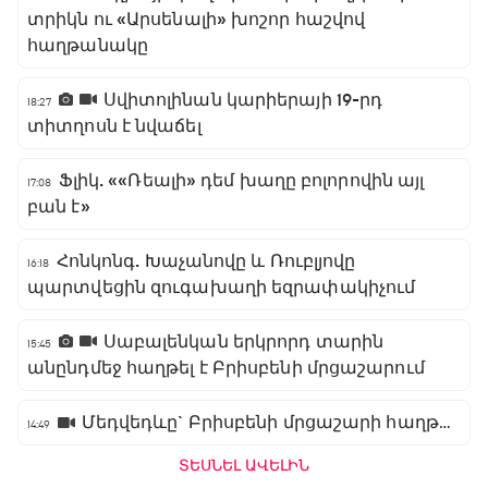
տրիկն ու «Արսենալի» խոշոր հաշվով
հաղթանակը
Սվիտոլինան կարիերայի 19-րդ
18:27
տիտղոսն է նվաճել
Ֆլիկ. ««Ռեալի» դեմ խաղը բոլորովին այլ
17:08
բան է»
Հոնկոնգ. Խաչանովը և Ռուբլյովը
16:18
պարտվեցին զուգախաղի եզրափակիչում
Սաբալենկան երկրորդ տարին
15:45
անընդմեջ հաղթել է Բրիսբենի մրցաշարում
Մեդվեդևը` Բրիսբենի մրցաշարի հաղթող
14:49
ՏԵՍՆԵԼ ԱՎԵԼԻՆ