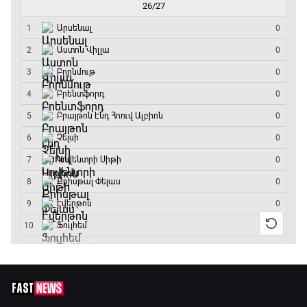
Փ/Ֆ Ակումբների աշխարհ
17:40 - 18:35
Լա լիգայի ստադիոնները
18:35 - 18:45
GOAT. Ֆորմուլա 1-ի ավտոարշավորդներ
18:45 - 19:10
Ֆորմուլա 1. Հունգարիայի Գրան Պրի.
Մրցարշավ
19:10 - 21:30
ԱԱ-2026, Փլեյ-օֆֆ, եզրափակիչ. Իսպանիա -
Արգենտինա
21:30 - 00:00