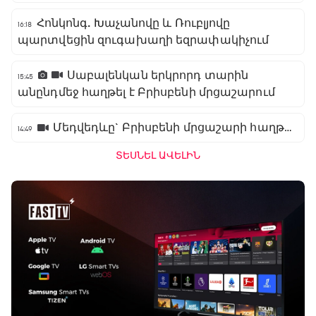
Հոնկոնգ. Խաչանովը և Ռուբլյովը
16:18
պարտվեցին զուգախաղի եզրափակիչում
Սաբալենկան երկրորդ տարին
15:45
անընդմեջ հաղթել է Բրիսբենի մրցաշարում
Մեդվեդևը` Բրիսբենի մրցաշարի հաղթող
14:49
ՏԵՍՆԵԼ ԱՎԵԼԻՆ