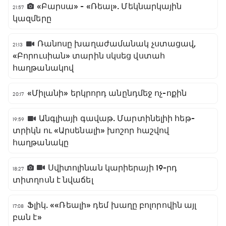
«Բարսա» - «Ռեալ». Մեկնարկային
21:57
կազմերը
Ռանոսը խաղաժամանակ չստացավ,
21:13
«Բորուսիան» տարին սկսեց վստահ
հաղթանակով
«Միլանի» երկրորդ անընդմեջ ոչ-ոքին
20:17
Անգլիայի գավաթ. Մարտինելիի հեթ-
19:59
տրիկն ու «Արսենալի» խոշոր հաշվով
հաղթանակը
Սվիտոլինան կարիերայի 19-րդ
18:27
տիտղոսն է նվաճել
Ֆլիկ. ««Ռեալի» դեմ խաղը բոլորովին այլ
17:08
բան է»