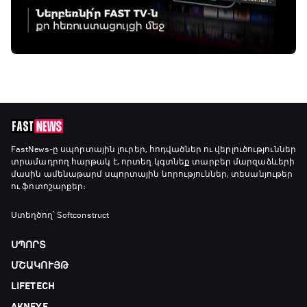
FastNews
-ը սպորտային լուրեր, հոդվածներ ու վերլուծություններ
տրամադրող հարթակ է, որտեղ կգտնեք տարբեր մարզաձևերի
մասին ամենաթարմ սպորտային նորություններ, տեսանյութեր
ու ֆոտոշարքեր։
Ստեղծող՝ Softconstruct
ՍՊՈՐՏ
ՄՇԱԿՈՒՅԹ
LIFETECH
AKNEYE