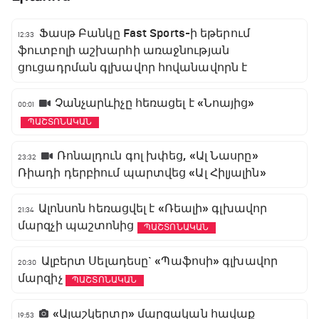
Ֆասթ Բանկը Fast Sports-ի եթերում
12:33
ֆուտբոլի աշխարհի առաջնության
ցուցադրման գլխավոր հովանավորն է
Չանչարևիչը հեռացել է «Նոայից»
00:01
ՊԱՇՏՈՆԱԿԱՆ
Ռոնալդուն գոլ խփեց, «Ալ Նասրը»
23:32
Ռիադի դերբիում պարտվեց «Ալ Հիլյալին»
Ալոնսոն հեռացվել է «Ռեալի» գլխավոր
21:34
մարզչի պաշտոնից
ՊԱՇՏՈՆԱԿԱՆ
Ալբերտ Սելադեսը` «Պաֆոսի» գլխավոր
20:30
մարզիչ
ՊԱՇՏՈՆԱԿԱՆ
«Ալաշկերտը» մարզական հավաք
19:53