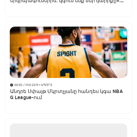
երկրպագուներին. զգում ենք ձեր կարիքը».
Անդրե Սփայթ Մկրտչյան
00:00 / 19.01.2019
• ՍՊՈՐՏ
Անդրե Սփայթ Մկրտչյանը հանդես կգա NBA
G League-ում