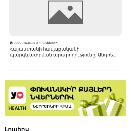
00:00 / 04.07.2016
• Բասկետբոլ
Հայաստանի հավաքականի
պարգևատրման արարողությունը, Անդրե
Սպայթ Մկրտչյանը՝ լավագույն
բասկետբոլիստ
Լրահոս