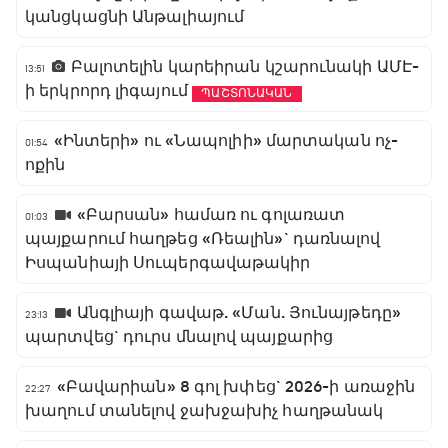
կանցկացնի Անթալիայում
Բալոտելին կարեիրան կշարունակի ԱՄԷ-
13:51
ի երկրորդ լիգայում
ՊԱՇՏՈՆԱԿԱՆ
«Ինտերի» ու «Նապոլիի» մարտական ոչ-
01:54
ոքին
«Բարսան» համառ ու գոլառատ
01:03
պայքարում հաղթեց «Ռեալին»` դառնալով
Իսպանիայի Սուպերգավաթակիր
Անգլիայի գավաթ. «Ման. Յունայթեդը»
23:13
պարտվեց` դուրս մնալով պայքարից
«Բավարիան» 8 գոլ խփեց` 2026-ի առաջին
22:27
խաղում տանելով ջախջախիչ հաղթանակ