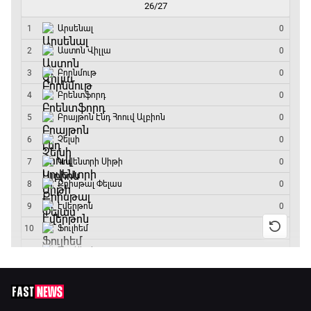
10:45 - 13:20
ԱԱ-2026, Փլեյ-օֆֆ, կիսաեզրափակիչ.
Անգլիա - Արգենտինա
13:20 - 15:20
GOAT. Ռեգբի
15:20 - 15:45
ԱԱ-2026, Փլեյ-օֆֆ, կիսաեզրափակիչ.
Ֆրանսիա - Իսպանիա
15:45 - 17:40
Փ/Ֆ Ակումբների աշխարհ
17:40 - 18:35
Լա լիգայի ստադիոնները