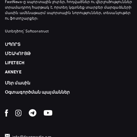
18:35 - 18:45
FastNews
-ը սպորտային լուրեր, հոդվածներ ու վերլուծություններ
տրամադրող հարթակ է, որտեղ կգտնեք տարբեր մարզաձևերի
մասին ամենաթարմ սպորտային նորություններ, տեսանյութեր
ու ֆոտոշարքեր։
GOAT. Ֆորմուլա 1-ի ավտոարշավորդներ
18:45 - 19:10
Ստեղծող՝ Softconstruct
ՍՊՈՐՏ
Ֆորմուլա 1. Հունգարիայի Գրան Պրի.
ՄՇԱԿՈՒՅԹ
Մրցարշավ
LIFETECH
19:10 - 21:30
AKNEYE
ԱԱ-2026, Փլեյ-օֆֆ, եզրափակիչ. Իսպանիա -
Արգենտինա
Մեր մասին
21:30 - 00:00
Օգտագործման պայմաններ