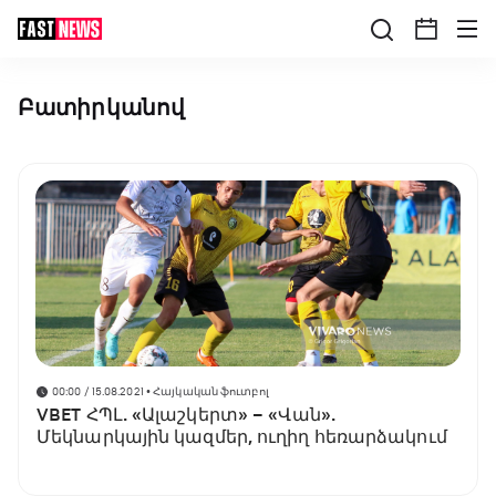
Բատիրկանով
00:00 / 15.08.2021
• Հայկական ֆուտբոլ
VBET ՀՊԼ. «Ալաշկերտ» – «Վան».
Մեկնարկային կազմեր, ուղիղ հեռարձակում