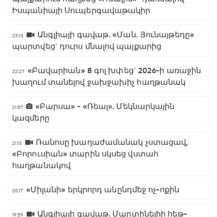
Իսպանիայի Սուպերգավաթակիր
Անգլիայի գավաթ. «Ման. Յունայթեդը»
23:13
պարտվեց` դուրս մնալով պայքարից
«Բավարիան» 8 գոլ խփեց` 2026-ի առաջին
22:27
խաղում տանելով ջախջախիչ հաղթանակ
«Բարսա» - «Ռեալ». Մեկնարկային
21:57
կազմերը
Ռանոսը խաղաժամանակ չստացավ,
21:13
«Բորուսիան» տարին սկսեց վստահ
հաղթանակով
«Միլանի» երկրորդ անընդմեջ ոչ-ոքին
20:17
Անգլիայի գավաթ. Մարտինելիի հեթ-
19:59