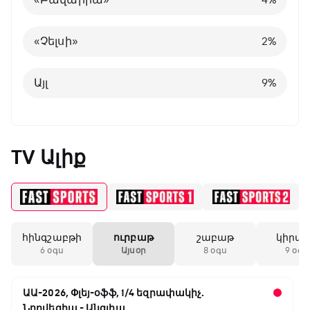
Բելգիա
1
%
«Չելսի»
2
%
Այլ
8
%
Այլ
9
%
TV Ալիք
հինգշաբթի
ուրբաթ
շաբաթ
կիրա
6 օգս
Այսօր
8 օգս
9 օգս
ԱԱ-2026, Փլեյ-օֆֆ, 1/4 եզրափակիչ.
Նորվեգիա - Անգլիա