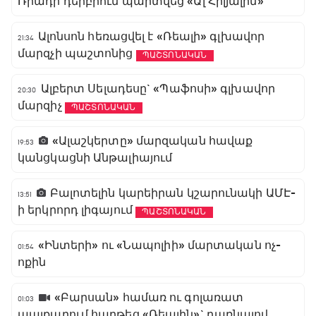
Ռիադի դերբիում պարտվեց «Ալ Հիլյալին»
Ալոնսոն հեռացվել է «Ռեալի» գլխավոր
21:34
մարզչի պաշտոնից
ՊԱՇՏՈՆԱԿԱՆ
Ալբերտ Սելադեսը` «Պաֆոսի» գլխավոր
20:30
մարզիչ
ՊԱՇՏՈՆԱԿԱՆ
«Ալաշկերտը» մարզական հավաք
19:53
կանցկացնի Անթալիայում
Բալոտելին կարեիրան կշարունակի ԱՄԷ-
13:51
ի երկրորդ լիգայում
ՊԱՇՏՈՆԱԿԱՆ
«Ինտերի» ու «Նապոլիի» մարտական ոչ-
01:54
ոքին
«Բարսան» համառ ու գոլառատ
01:03
պայքարում հաղթեց «Ռեալին»` դառնալով