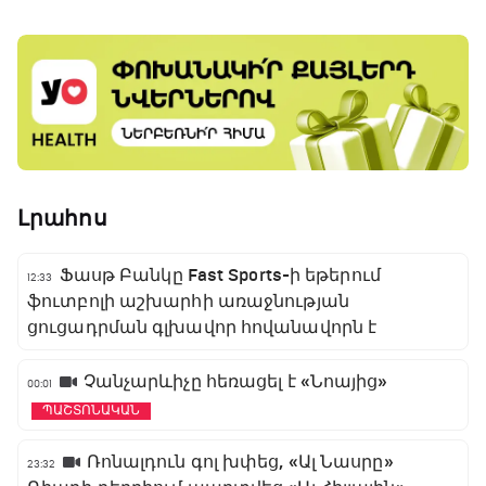
Լրահոս
Ֆասթ Բանկը Fast Sports-ի եթերում
12:33
ֆուտբոլի աշխարհի առաջնության
ցուցադրման գլխավոր հովանավորն է
Չանչարևիչը հեռացել է «Նոայից»
00:01
ՊԱՇՏՈՆԱԿԱՆ
Ռոնալդուն գոլ խփեց, «Ալ Նասրը»
23:32