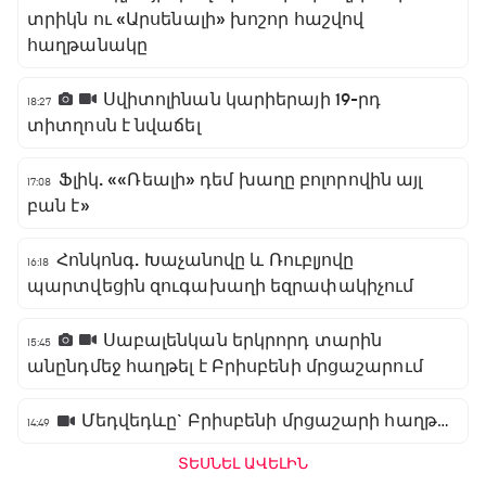
տրիկն ու «Արսենալի» խոշոր հաշվով
հաղթանակը
Սվիտոլինան կարիերայի 19-րդ
18:27
տիտղոսն է նվաճել
Ֆլիկ. ««Ռեալի» դեմ խաղը բոլորովին այլ
17:08
բան է»
Հոնկոնգ. Խաչանովը և Ռուբլյովը
16:18
պարտվեցին զուգախաղի եզրափակիչում
Սաբալենկան երկրորդ տարին
15:45
անընդմեջ հաղթել է Բրիսբենի մրցաշարում
Մեդվեդևը` Բրիսբենի մրցաշարի հաղթող
14:49
ՏԵՍՆԵԼ ԱՎԵԼԻՆ