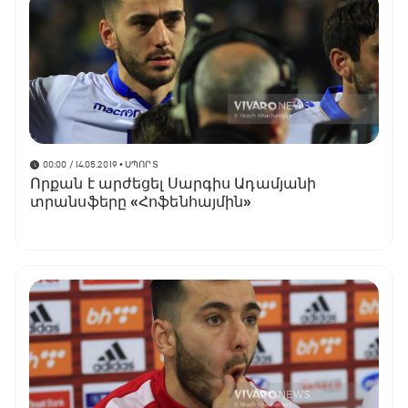
00:00 / 14.05.2019
• ՍՊՈՐՏ
Որքան է արժեցել Սարգիս Ադամյանի
տրանսֆերը «Հոֆենհայմին»