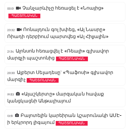
Չանչարևիչը հեռացել է «Նոայից»
00:01
ՊԱՇՏՈՆԱԿԱՆ
Ռոնալդուն գոլ խփեց, «Ալ Նասրը»
23:32
Ռիադի դերբիում պարտվեց «Ալ Հիլյալին»
Ալոնսոն հեռացվել է «Ռեալի» գլխավոր
21:34
մարզչի պաշտոնից
ՊԱՇՏՈՆԱԿԱՆ
Ալբերտ Սելադեսը` «Պաֆոսի» գլխավոր
20:30
մարզիչ
ՊԱՇՏՈՆԱԿԱՆ
«Ալաշկերտը» մարզական հավաք
19:53
կանցկացնի Անթալիայում
Բալոտելին կարեիրան կշարունակի ԱՄԷ-
13:51
ի երկրորդ լիգայում
ՊԱՇՏՈՆԱԿԱՆ