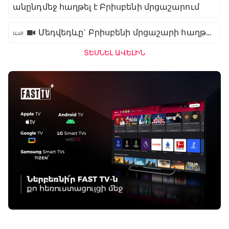
անընդմեջ հաղթել է Բրիսբենի մրցաշարում
Մեդվեդևը` Բրիսբենի մրցաշարի հաղթող
14:49
ՏԵՍՆԵԼ ԱՎԵԼԻՆ