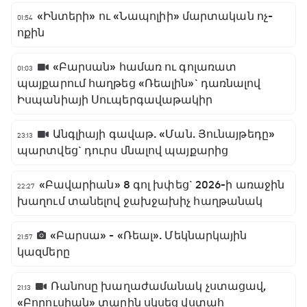
«Ինտերի» ու «Նապոլիի» մարտական ոչ-
01:54
ոքին
«Բարսան» համառ ու գոլառատ
01:03
պայքարում հաղթեց «Ռեալին»` դառնալով
Իսպանիայի Սուպերգավաթակիր
Անգլիայի գավաթ. «Ման. Յունայթեդը»
23:13
պարտվեց` դուրս մնալով պայքարից
«Բավարիան» 8 գոլ խփեց` 2026-ի առաջին
22:27
խաղում տանելով ջախջախիչ հաղթանակ
«Բարսա» - «Ռեալ». Մեկնարկային
21:57
կազմերը
Ռանոսը խաղաժամանակ չստացավ,
21:13
«Բորուսիան» տարին սկսեց վստահ