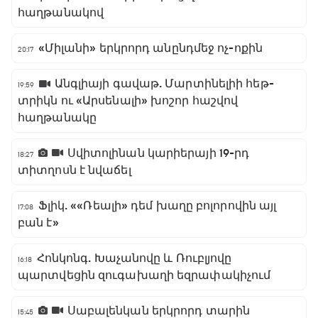
հաղթանակով
«Միլանի» երկրորդ անընդմեջ ոչ-ոքին
20:17
Անգլիայի գավաթ. Մարտինելիի հեթ-
19:59
տրիկն ու «Արսենալի» խոշոր հաշվով
հաղթանակը
Սվիտոլինան կարիերայի 19-րդ
18:27
տիտղոսն է նվաճել
Ֆլիկ. ««Ռեալի» դեմ խաղը բոլորովին այլ
17:08
բան է»
Հոնկոնգ. Խաչանովը և Ռուբլյովը
16:18
պարտվեցին զուգախաղի եզրափակիչում
Սաբալենկան երկրորդ տարին
15:45