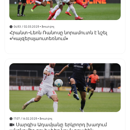
04:53 / 02.03.2025
• Ֆուտբոլ
Հրանտ-Լեոն Ռանոսը նորամուտն է նշել
«Կայզերսլաուտեռնում»
17:07 / 16.02.2025
• Ֆուտբոլ
Սարգիս Ադամյանը երկրորդ խաղում