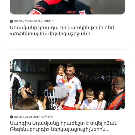
00:00 / 28.06.2019
• ՍՊՈՐՏ
Ադամյանը կխաղա իր նախկին թիմի դեմ.
«Հոֆենհայմի» միջմրցաշրջանի
խաղացանկը
00:00 / 24.05.2019
• ՍՊՈՐՏ
Սարգիս Ադամյանը հրաժեշտ է տվել «Յան
Ռեգենսբուրգի» ներկայացուցիչներին