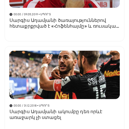
00:00 / 09.05.2019
• ՍՊՈՐՏ
Սարգիս Ադամյանի ծառայություններով
հետաքրքրված է «Հոֆենհայմը» և ռուսական
ակումբներ
00:00 / 31.12.2018
• ՍՊՈՐՏ
Սարգիս Ադամյանի ակումբը դեռ որևէ
առաջարկ չի ստացել