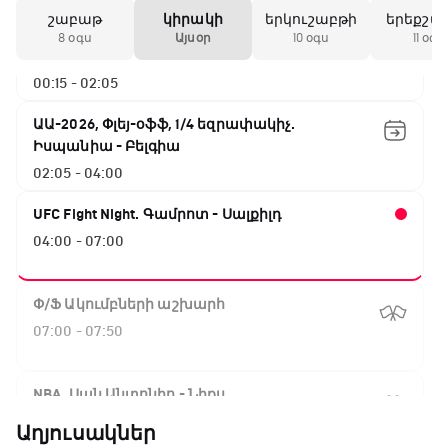
շաբաթ
կիրակի
երկուշաբթի
երեքշա
ԱԱ-2026, Փլեյ-օֆֆ, 1/4 եզրափակիչ.
8 օգս
Այսօր
10 օգս
11 օգս
Ֆրանսիա - Մարոկկո
00:15 - 02:05
ԱԱ-2026, Փլեյ-օֆֆ, 1/4 եզրափակիչ.
Իսպանիա - Բելգիա
02:05 - 04:00
UFC Fight Night. Գամրոտ - Սալքիլդ
04:00 - 07:00
Փ/Ֆ Ակումբների աշխարհ
07:00 - 07:50
NBA. Սան Անտոնիո - Նիքս
07:50 - 10:10
Աղյուսակներ