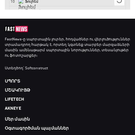
Լա լիգայի ստադիոնները
19:30 - 19:40
Գիրինգ Ափ
FastNews
-ը սպորտային լուրեր, հոդվածներ ու վերլուծություններ
տրամադրող հարթակ է, որտեղ կգտնեք տարբեր մարզաձևերի
19:40 - 20:10
մասին ամենաթարմ սպորտային նորություններ, տեսանյութեր
ու ֆոտոշարքեր։
Ֆուտբոլի ազգեր
Ստեղծող՝ Softconstruct
20:10 - 21:00
ՍՊՈՐՏ
ՄՇԱԿՈՒՅԹ
Փ/Ֆ Մաքս Ֆերստապեն. Չեմպիոնի
LIFETECH
անատոմիա
21:00 - 23:20
AKNEYE
Մեր մասին
Առագաստանավային սպորտ
23:20 - 23:45
Օգտագործման պայմաններ