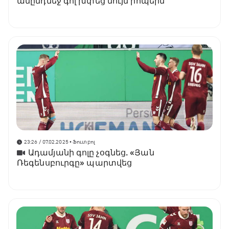
անընդմեջ գոլ խփեց նույն րոպեին
23:26 / 07.02.2025
• Ֆուտբոլ
Ադամյանի գոլը չօգնեց. «Յան
Ռեգենսբուրգը» պարտվեց