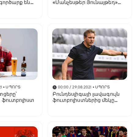
գործարք են
«Մանչեսթեր Յունայթեդ»
ել
(ֆոտո)
21
• ՍՊՈՐՏ
00:00 / 29.08.2021
• ՍՊՈՐՏ
տցերը՝
Բունդեսլիգայի լավագույն
 ֆուտբոլիստ
ֆուտբոլիստներից մեկը
տեղափոխվում է
«Բավարիա»