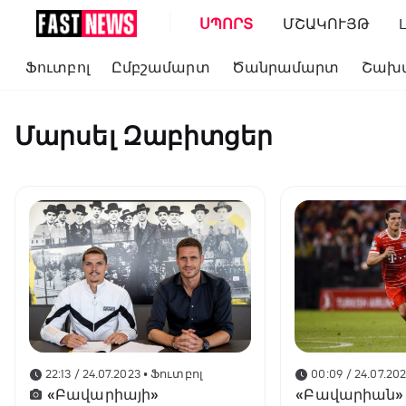
ՍՊՈՐՏ
ՄՇԱԿՈՒՅԹ
Ֆուտբոլ
Ըմբշամարտ
Ծանրամարտ
Շախ
Մարսել Զաբիտցեր
22:13 / 24.07.2023
• Ֆուտբոլ
00:09 / 24.07.20
«Բավարիայի»
«Բավարիան» 