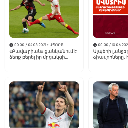
00:00 / 04.08.2021
• ՍՊՈՐՏ
00:00 / 10.06.202
«Բավարիան» ցանկանում է
Ալպերի լանջե
ձեռք բերել իր մրցակցի
ձիավորները. 
առաջատարին
կզարմացնի 
ԵՎՐՈ 2020-ին