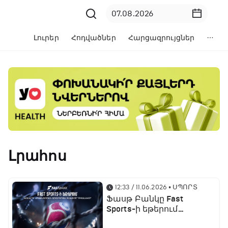
Լուրեր
Հոդվածներ
Հարցազրույցներ
Լրահոս
12:33 / 11.06.2026
• ՍՊՈՐՏ
Ֆասթ Բանկը Fast
Sports-ի եթերում
ֆուտբոլի աշխարհի