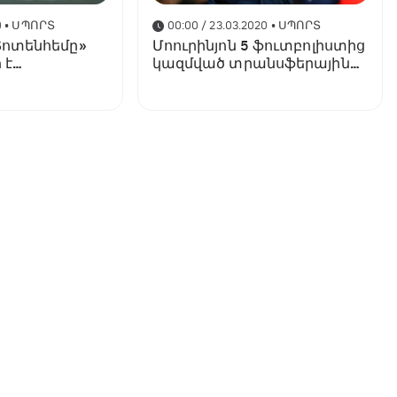
0
• ՍՊՈՐՏ
00:00 / 23.03.2020
• ՍՊՈՐՏ
«Տոտենհեմը»
Մոուրինյոն 5 ֆուտբոլիստից
 է
կազմված տրանսֆերային
«Լայպցիգի»
ցուցակ է կազմել
 համար