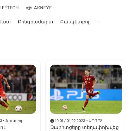
LIFETECH
AKNEYE
մատ
Բռնցքամարտ
Բասկետբոլ
23
• Ֆուտբոլ
10:01 / 01.02.2023
• ՍՊՈՐՏ
ու
Զաբիտցերը տեղափոխվեց