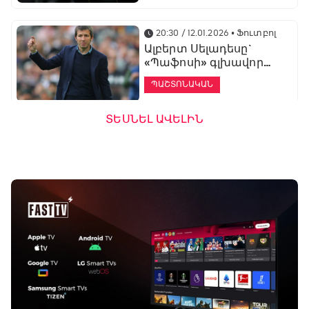
20:30 / 12.01.2026
• Ֆուտբոլ
Ալբերտ Սելադեսը`
«Պաֆոսի» գլխավոր
մարզիչ
ՊԱՇՏՈՆԱԿԱՆ
ՏԵՍՆԵԼ ԱՎԵԼԻՆ
19:53 / 12.01.2026
• Ֆուտբոլ
«Ալաշկերտը»
մարզական հավաք
կանցկացնի
Անթալիայում
13:51 / 12.01.2026
• Ֆուտբոլ
Բալոտելին
կարեիրան կշարունակի
ԱՄԷ-ի երկրորդ լիգայում
ՊԱՇՏՈՆԱԿԱՆ