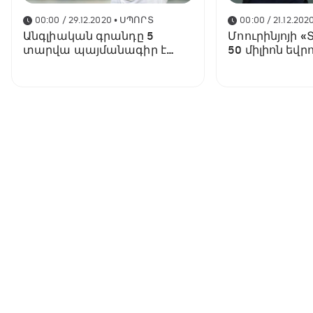
00:00 / 29.12.2020
• ՍՊՈՐՏ
00:00 / 21.12.202
Անգլիական գրանդը 5
Մոուրինյոյի 
տարվա պայմանագիր է
50 միլիոն եվրո
առաջարկել «Լեյպցիգի»
պատրաստել 
առաջատարին
ֆուտբոլիստի