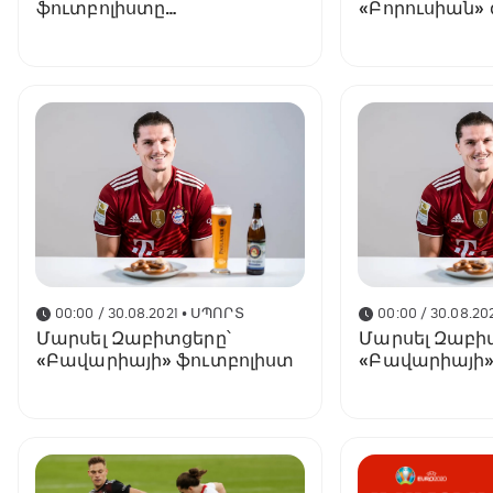
ֆուտբոլիստը
«Բորուսիան» 
տեղափոխվեց Դորտմունդի
համաձայնեցր
«Բորուսիա»
00:00 / 30.08.2021
• ՍՊՈՐՏ
00:00 / 30.08.20
Մարսել Զաբիտցերը՝
Մարսել Զաբի
«Բավարիայի» ֆուտբոլիստ
«Բավարիայի»