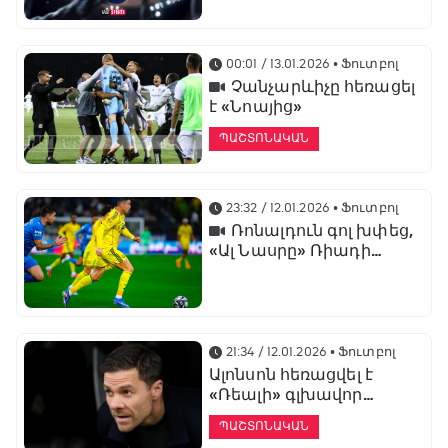
առաջնության
ցուցադրման գլխավոր
հովանավորն է
00:01 / 13.01.2026
• Ֆուտբոլ
Չանչարևիչը հեռացել
է «Նոայից»
ՊԱՇՏՈՆԱԿԱՆ
23:32 / 12.01.2026
• Ֆուտբոլ
Ռոնալդուն գոլ խփեց,
«Ալ Նասրը» Ռիադի
դերբիում պարտվեց «Ալ
Հիլյալին»
21:34 / 12.01.2026
• Ֆուտբոլ
Ալոնսոն հեռացվել է
«Ռեալի» գլխավոր
մարզչի պաշտոնից
ՊԱՇՏՈՆԱԿԱՆ