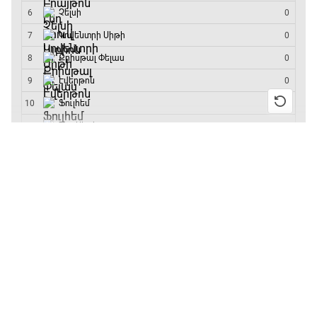
մրցաշարի հաղթող
18:35 - 18:45
GOAT. Ֆորմուլա 1-ի ավտոարշավորդներ
18:45 - 19:10
13:55 / 11.01.2026
• Թենիս
Բուբլիկը հաղթեց
Հոնկոնգի մրցաշարում
Ֆորմուլա 1. Հունգարիայի Գրան Պրի.
և կարիերայում
Մրցարշավ
առաջին անգամ կլինի
10-րդը
19:10 - 21:30
12:39 / 11.01.2026
• Ֆուտբոլ
ԱԱ-2026, Փլեյ-օֆֆ, եզրափակիչ. Իսպանիա -
Անգլիայի գավաթ.
Արգենտինա
«Չելսին» Ռոսենյորի
21:30 - 00:00
գլխավորությամբ
առաջին խաղում
հաղթել է
11:38 / 11.01.2026
• Ֆուտբոլ
Ինչ դիտել այսօր