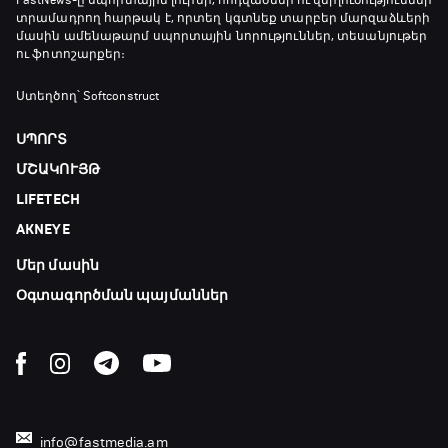
FastNews
-ը սպորտային լուրեր, հոդվածներ ու վերլուծություններ
տրամադրող հարթակ է, որտեղ կգտնեք տարբեր մարզաձևերի
23:20 - 23:45
մասին ամենաթարմ սպորտային նորություններ, տեսանյութեր
ու ֆոտոշարքեր։
Մշակույթ և ֆուտբոլ
Ստեղծող՝ Softconstruct
23:45 - 00:00
ՍՊՈՐՏ
ՄՇԱԿՈՒՅԹ
LIFETECH
AKNEYE
Մեր մասին
Օգտագործման պայմաններ
info@fastmedia.am