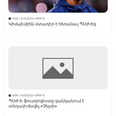
13:33 / 21.01.2023
• ՍՊՈՐՏ
Կիմպեմբեն մտադիր է հեռանալ ՊՍԺ-ից
16:59 / 14.07.2022
• ՍՊՈՐՏ
ՊՍԺ-ի ֆուտբոլիստը ցանկանում է
տեղափոխվել «Չելսի»