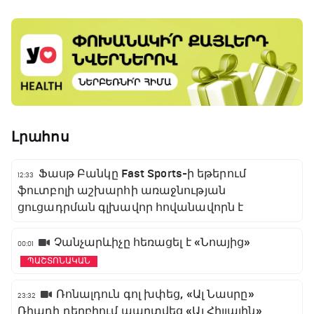
Լրահոս
Ֆասթ Բանկը Fast Sports-ի եթերում
12:33
ֆուտբոլի աշխարհի առաջնության
ցուցադրման գլխավոր հովանավորն է
Չանչարևիչը հեռացել է «Նոայից»
00:01
ՊԱՇՏՈՆԱԿԱՆ
Ռոնալդուն գոլ խփեց, «Ալ Նասրը»
23:32
Ռիադի դերբիում պարտվեց «Ալ Հիլյալին»