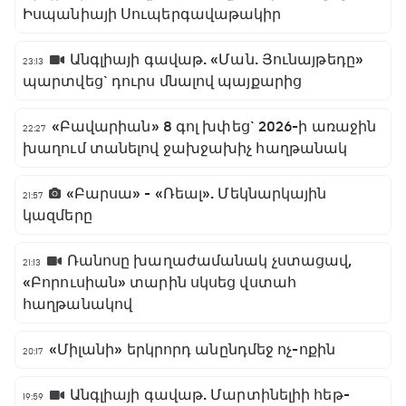
Իսպանիայի Սուպերգավաթակիր
Անգլիայի գավաթ. «Ման. Յունայթեդը»
23:13
պարտվեց` դուրս մնալով պայքարից
«Բավարիան» 8 գոլ խփեց` 2026-ի առաջին
22:27
խաղում տանելով ջախջախիչ հաղթանակ
«Բարսա» - «Ռեալ». Մեկնարկային
21:57
կազմերը
Ռանոսը խաղաժամանակ չստացավ,
21:13
«Բորուսիան» տարին սկսեց վստահ
հաղթանակով
«Միլանի» երկրորդ անընդմեջ ոչ-ոքին
20:17
Անգլիայի գավաթ. Մարտինելիի հեթ-
19:59