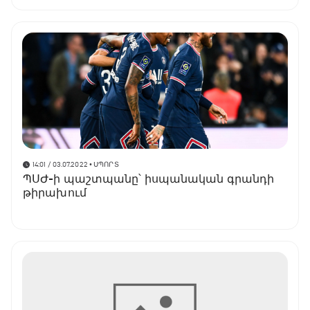
14:01 / 03.07.2022
• ՍՊՈՐՏ
ՊՍԺ-ի պաշտպանը՝ իսպանական գրանդի
թիրախում