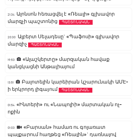
Ալոնսոն հեռացվել է «Ռեալի» գլխավոր
21:34
մարզչի պաշտոնից
ՊԱՇՏՈՆԱԿԱՆ
Ալբերտ Սելադեսը` «Պաֆոսի» գլխավոր
20:30
մարզիչ
ՊԱՇՏՈՆԱԿԱՆ
«Ալաշկերտը» մարզական հավաք
19:53
կանցկացնի Անթալիայում
Բալոտելին կարեիրան կշարունակի ԱՄԷ-
13:51
ի երկրորդ լիգայում
ՊԱՇՏՈՆԱԿԱՆ
«Ինտերի» ու «Նապոլիի» մարտական ոչ-
01:54
ոքին
«Բարսան» համառ ու գոլառատ
01:03
պայքարում հաղթեց «Ռեալին»` դառնալով