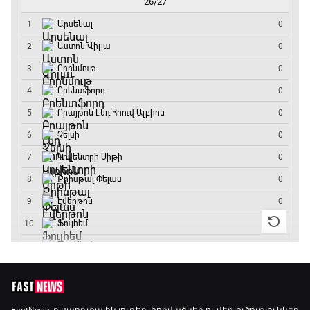
Արգենտինա
16:15 - 19:30
Լա լիգայի ստադիոնները
19:30 - 19:40
Գիրինգ Ափ
19:40 - 20:10
Ֆուտբոլի ազգեր
20:10 - 21:00
Փ/Ֆ Մաքս Ֆերստապեն. Չեմպիոնի
անատոմիա
21:00 - 23:20
Առագաստանավային սպորտ