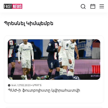
Պրեսնել Կիմպեմբե
16:41 / 27.02.2023
• ՍՊՈՐՏ
ՊՍԺ-ի ֆուտբոլիստը կվիրահատվի