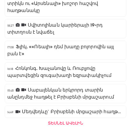
տրիկն ու «Արսենալի» խոշոր հաշվով
հաղթանակը
Սվիտոլինան կարիերայի 19-րդ
18:27
տիտղոսն է նվաճել
Ֆլիկ. ««Ռեալի» դեմ խաղը բոլորովին այլ
17:08
բան է»
Հոնկոնգ. Խաչանովը և Ռուբլյովը
16:18
պարտվեցին զուգախաղի եզրափակիչում
Սաբալենկան երկրորդ տարին
15:45
անընդմեջ հաղթել է Բրիսբենի մրցաշարում
Մեդվեդևը` Բրիսբենի մրցաշարի հաղթող
14:49
ՏԵՍՆԵԼ ԱՎԵԼԻՆ