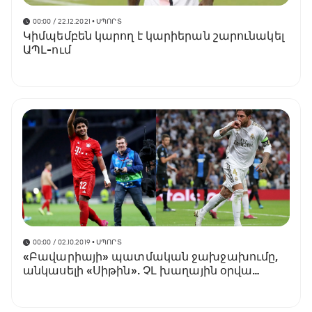
00:00 / 22.12.2021
• ՍՊՈՐՏ
Կիմպեմբեն կարող է կարիերան շարունակել
ԱՊԼ-ում
00:00 / 02.10.2019
• ՍՊՈՐՏ
«Բավարիայի» պատմական ջախջախումը,
անկասելի «Սիթին». ՉԼ խաղային օրվա
ամենահետաքրքիր փաստերը