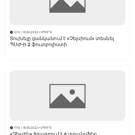
12:12 / 10.06.2022
• ՍՊՈՐՏ
Տուխելը ցանկանում է «Չելսիում» տեսնել
ՊՍԺ-ի 2 ֆուտբոլիստի
17:10 / 18.05.2022
• ՍՊՈՐՏ
«Չելսին» ծրագրում է 6 տրանսֆեր