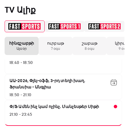
ԱԱ-2026, Փլեյ-օֆֆ, կիսաեզրափակիչ.
«Միլանի» երկրորդ
TV Ալիք
Անգլիա - Արգենտինա
անընդմեջ ոչ-ոքին
16:10 - 18:10
Առագաստանավային սպորտ
18:10 - 18:40
19:59 / 11.01.2026
• Ֆուտբոլ
հինգշաբթի
ուրբաթ
շաբաթ
կիրա
Անգլիայի գավաթ.
Այսօր
7 օգս
8 օգս
9 օգս
Մարտինելիի հեթ-
Լա լիգայի ստադիոնները
տրիկն ու «Արսենալի»
18:40 - 18:50
խոշոր հաշվով
հաղթանակը
ԱԱ-2026, Փլեյ-օֆֆ, 3-րդ տեղի խաղ.
18:27 / 11.01.2026
• Թենիս
Ֆրանսիա - Անգլիա
Սվիտոլինան
18:50 - 21:10
կարիերայի 19-րդ
տիտղոսն է նվաճել
Փ/Ֆ Ամեն ինչ կամ ոչինչ. Մանչեսթեր Սիթի
21:10 - 23:45
17:08 / 11.01.2026
• Ֆուտբոլ