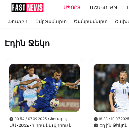
ՍՊՈՐՏ
ՄՇԱԿՈՒՅԹ
Ֆուտբոլ
Ըմբշամարտ
Ծանրամարտ
Շախ
Էդին Ջեկո
00:54 / 07.09.2025
• Ֆուտբոլ
18:38 / 10.07.202
ԱԱ-2026-ի որակավորում.
Էդին Ջեկոն