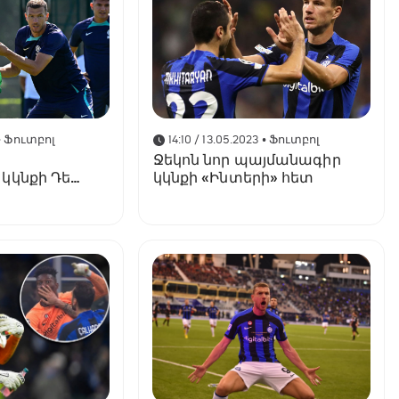
• Ֆուտբոլ
14:10 / 13.05.2023
• Ֆուտբոլ
Ջեկոն նոր պայմանագիր
կկնքի Դե
կկնքի «Ինտերի» հետ
կոն կարող է
Սաուդյան