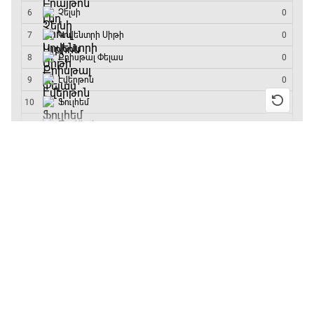
մրցաշարի հաղթող
13:55 / 11.01.2026
• Թենիս
Բուբլիկը հաղթեց
Հոնկոնգի մրցաշարում
և կարիերայում
առաջին անգամ կլինի
10-րդը
12:39 / 11.01.2026
• Ֆուտբոլ
Անգլիայի գավաթ.
«Չելսին» Ռոսենյորի
գլխավորությամբ
առաջին խաղում
հաղթել է
11:38 / 11.01.2026
• Ֆուտբոլ
Ինչ դիտել այսօր