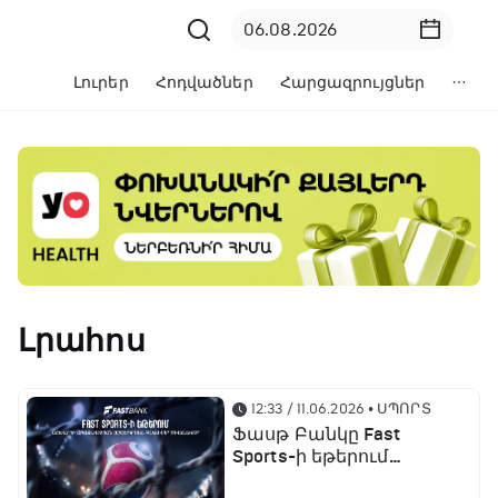
Լուրեր
Հոդվածներ
Հարցազրույցներ
Լրահոս
12:33 / 11.06.2026
• ՍՊՈՐՏ
Ֆասթ Բանկը Fast
Sports-ի եթերում
ֆուտբոլի աշխարհի