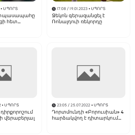
• ՍՊՈՐՏ
17:08 / 19.01.2023
• ՍՊՈՐՏ
արպասապահը
Ջեկոն գերազանցել է
կցի հետ
Ռոնալդուի ռեկորդը
եմ խաղում
2
• ՍՊՈՐՏ
23:05 / 25.07.2022
• ՍՊՈՐՏ
դիրքորոշում
Դորտմունդի «Բորուսիան» 4
ի վերաբերյալ
հարձակվող է դիտարկում
Ալեին փոխարինողի դերում