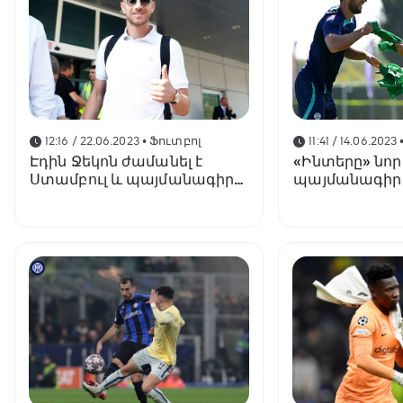
12:16 / 22.06.2023
• Ֆուտբոլ
11:41 / 14.06.2023
Էդին Ջեկոն ժամանել է
«Ինտերը» նոր
Ստամբուլ և պայմանագիր
պայմանագիր 
կստորագրի «Ֆեներբահչեի»
Վրեյի հետ, Ջե
հետ
տեղափոխվել 
Արաբիա