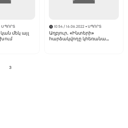
• ՍՊՈՐՏ
10:54 / 16.06.2022
• ՍՊՈՐՏ
կան մեկ այլ
Աղբյուր. «Ինտերի»
խում
հարձակվողը կհեռանա
թիմից
2
3