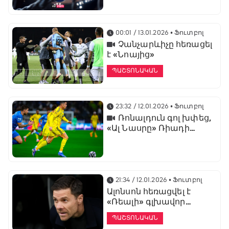
առաջնության
ցուցադրման գլխավոր
հովանավորն է
00:01 / 13.01.2026
• Ֆուտբոլ
Չանչարևիչը հեռացել
է «Նոայից»
ՊԱՇՏՈՆԱԿԱՆ
23:32 / 12.01.2026
• Ֆուտբոլ
Ռոնալդուն գոլ խփեց,
«Ալ Նասրը» Ռիադի
դերբիում պարտվեց «Ալ
Հիլյալին»
21:34 / 12.01.2026
• Ֆուտբոլ
Ալոնսոն հեռացվել է
«Ռեալի» գլխավոր
մարզչի պաշտոնից
ՊԱՇՏՈՆԱԿԱՆ