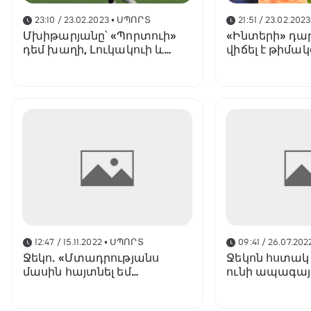
23:10 / 23.02.2023
• ՍՊՈՐՏ
21:51 / 23.02.2023
Մխիթարյանը՝ «Պորտուի»
«Ինտերի» դ
դեմ խաղի, Լուկակուի և
վիճել է թիմա
թիմակիցների կոնֆլիկտի
«Պորտուի» դ
մասին
(ֆոտո)
12:47 / 15.11.2022
• ՍՊՈՐՏ
09:41 / 26.07.202
Ջեկո. «Մտադրությանս
Ջեկոն հստակ 
մասին հայտնել եմ
ունի ապագայ
«Ինտերին»»