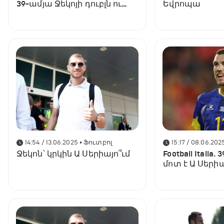
39-ամյա Ջեկոյի դուբլն ու
Եվրոպա
բոսնիացիների հաղթանակը
խոշոր հաշվով
14:54 / 13.06.2025
• Ֆուտբոլ
15:17 / 08.06.202
Ջեկոն՝ կրկին Ա Սերիայո՞ւմ
Football Italia
մոտ է Ա Սերի
վերադառնալո