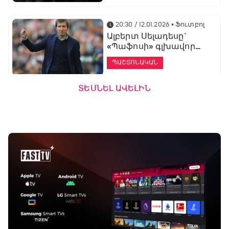
20:30 / 12.01.2026
• Ֆուտբոլ
Ալբերտ Սելադեսը`
«Պաֆոսի» գլխավոր
մարզիչ
ՊԱՇՏՈՆԱԿԱՆ
ՏԵՍՆԵԼ ԱՎԵԼԻՆ
19:53 / 12.01.2026
• Ֆուտբոլ
«Ալաշկերտը»
մարզական հավաք
կանցկացնի
Անթալիայում
13:51 / 12.01.2026
• Ֆուտբոլ
Բալոտելին
Բացօթյա մարզական շոու
կարեիրան կշարունակի
01:30 - 02:00
ԱՄԷ-ի երկրորդ լիգայում
ՊԱՇՏՈՆԱԿԱՆ