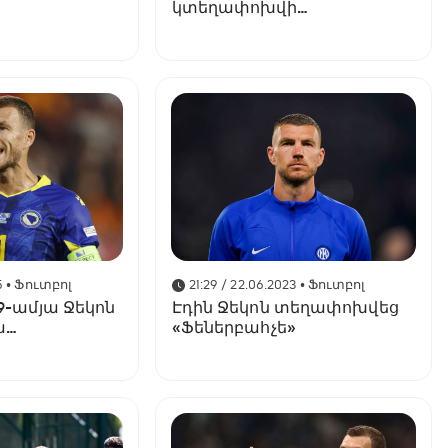
կտեղափոխվի
«Ֆիորենտինա»
5
• Ֆուտբոլ
21:29 / 22.06.2023
• Ֆուտբոլ
. 39-ամյա Ջեկոն
Էդին Ջեկոն տեղափոխվեց
ա
«Ֆեներբահչե»
ւն