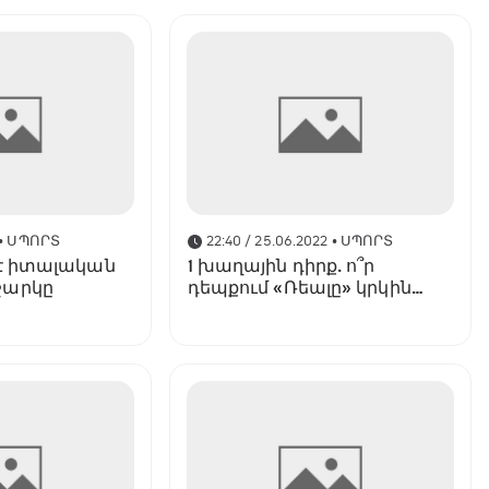
• ՍՊՈՐՏ
22:40 / 25.06.2022
• ՍՊՈՐՏ
 է իտալական
1 խաղային դիրք. ո՞ր
ջարկը
դեպքում «Ռեալը» կրկին
տրանսֆեր կկատարի