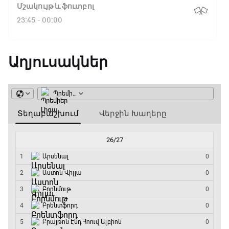
Ֆլիկ. ««Ռեալի» դեմ
Մշակույթ և ֆուտբոլ
խաղը բոլորովին այլ
23:45 - 00:00
բան է»
Աղյուսակներ
16:18 / 11.01.2026
• Թենիս
Հոնկոնգ. Խաչանովը և
Ռուբլյովը պարտվեցին
զուգախաղի
եզրափակիչում
15:45 / 11.01.2026
• Թենիս
Սաբալենկան
երկրորդ տարին
անընդմեջ հաղթել է
Բրիսբենի մրցաշարում
14:49 / 11.01.2026
• Թենիս
Մեդվեդևը` Բրիսբենի