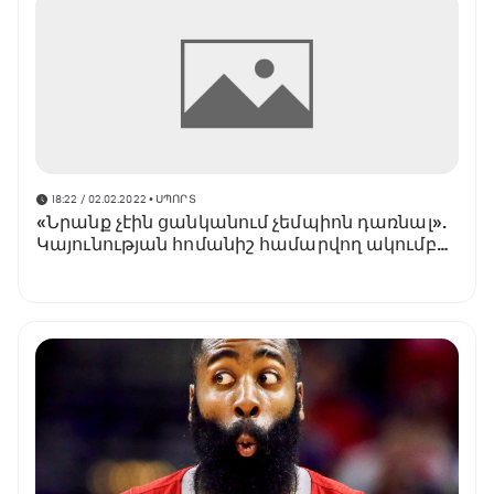
18:22 / 02.02.2022
• ՍՊՈՐՏ
«Նրանք չէին ցանկանում չեմպիոն դառնալ».
Կայունության հոմանիշ համարվող ակումբը
որոշել է փոխել ամեն ինչ