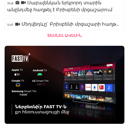
Սաբալենկան երկրորդ տարին
15:45
անընդմեջ հաղթել է Բրիսբենի մրցաշարում
Մեդվեդևը` Բրիսբենի մրցաշարի հաղթող
14:49
ՏԵՍՆԵԼ ԱՎԵԼԻՆ