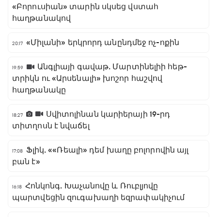
«Բորուսիան» տարին սկսեց վստահ
հաղթանակով
«Միլանի» երկրորդ անընդմեջ ոչ-ոքին
20:17
Անգլիայի գավաթ. Մարտինելիի հեթ-
19:59
տրիկն ու «Արսենալի» խոշոր հաշվով
հաղթանակը
Սվիտոլինան կարիերայի 19-րդ
18:27
տիտղոսն է նվաճել
Ֆլիկ. ««Ռեալի» դեմ խաղը բոլորովին այլ
17:08
բան է»
Հոնկոնգ. Խաչանովը և Ռուբլյովը
16:18
պարտվեցին զուգախաղի եզրափակիչում