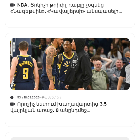
NBA. Յոկիչի թրիփլ-դաբլը չօգնեց
«Նագեթսին», «Կավալյերսի» անսպասելի
պարտությունը
11:53 / 18.03.2025
• Բասկետբոլ
Որոշիչ նետում խաղավարտից 3,5
վայրկյան առաջ. 8 անընդմեջ
հաղթանակների շարքն ընդհատվեց