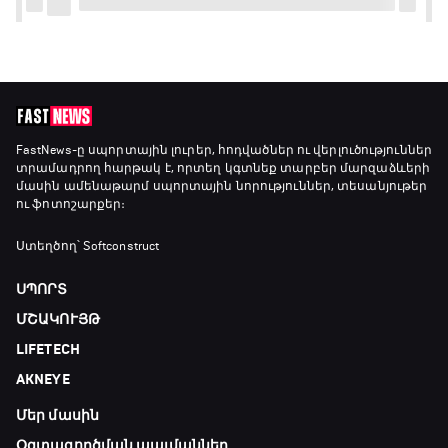
FastNews
-ը սպորտային լուրեր, հոդվածներ ու վերլուծություններ
տրամադրող հարթակ է, որտեղ կգտնեք տարբեր մարզաձևերի
մասին ամենաթարմ սպորտային նորություններ, տեսանյութեր
ու ֆոտոշարքեր։
Ստեղծող՝ Softconstruct
ՍՊՈՐՏ
ՄՇԱԿՈՒՅԹ
LIFETECH
AKNEYE
Մեր մասին
Օգտագործման պայմաններ