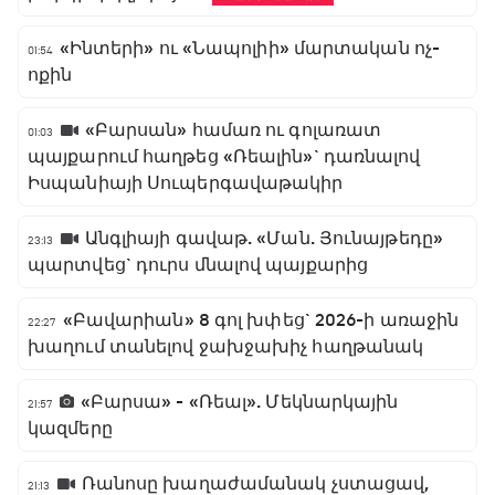
«Ինտերի» ու «Նապոլիի» մարտական ոչ-
01:54
ոքին
«Բարսան» համառ ու գոլառատ
01:03
պայքարում հաղթեց «Ռեալին»` դառնալով
Իսպանիայի Սուպերգավաթակիր
Անգլիայի գավաթ. «Ման. Յունայթեդը»
23:13
պարտվեց` դուրս մնալով պայքարից
«Բավարիան» 8 գոլ խփեց` 2026-ի առաջին
22:27
խաղում տանելով ջախջախիչ հաղթանակ
«Բարսա» - «Ռեալ». Մեկնարկային
21:57
կազմերը
Ռանոսը խաղաժամանակ չստացավ,
21:13