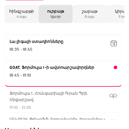
15:45 - 17:40
հինգշաբթի
ուրբաթ
շաբաթ
կիրա
Փ/Ֆ Ակումբների աշխարհ
6 օգս
Այսօր
8 օգս
9 օգս
17:40 - 18:35
Լա լիգայի ստադիոնները
18:35 - 18:45
GOAT. Ֆորմուլա 1-ի ավտոարշավորդներ
18:45 - 19:10
Ֆորմուլա 1. Հունգարիայի Գրան Պրի.
Մրցարշավ
19:10 - 21:30
ԱԱ-2026, Փլեյ-օֆֆ, եզրափակիչ. Իսպանիա -
Արգենտինա