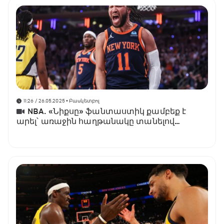
11:26 / 26.05.2025
• Բասկետբոլ
NBA. «Նիքսը» ֆանտաստիկ քամբեք է
արել՝ առաջին հաղթանակը տանելով
«Փեյսերսի» դեմ շարքում