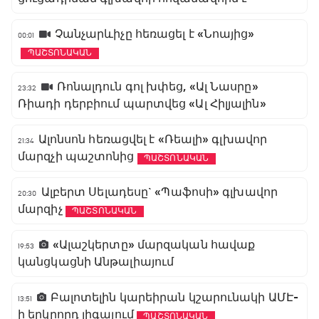
Չանչարևիչը հեռացել է «Նոայից»
00:01
ՊԱՇՏՈՆԱԿԱՆ
Ռոնալդուն գոլ խփեց, «Ալ Նասրը»
23:32
Ռիադի դերբիում պարտվեց «Ալ Հիլյալին»
Ալոնսոն հեռացվել է «Ռեալի» գլխավոր
21:34
մարզչի պաշտոնից
ՊԱՇՏՈՆԱԿԱՆ
Ալբերտ Սելադեսը` «Պաֆոսի» գլխավոր
20:30
մարզիչ
ՊԱՇՏՈՆԱԿԱՆ
«Ալաշկերտը» մարզական հավաք
19:53
կանցկացնի Անթալիայում
Բալոտելին կարեիրան կշարունակի ԱՄԷ-
13:51
ի երկրորդ լիգայում
ՊԱՇՏՈՆԱԿԱՆ