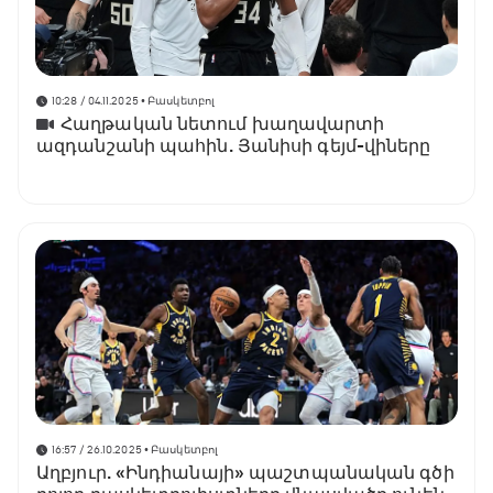
10:28 / 04.11.2025
• Բասկետբոլ
Հաղթական նետում խաղավարտի
ազդանշանի պահին. Յանիսի գեյմ-վիները
16:57 / 26.10.2025
• Բասկետբոլ
Աղբյուր. «Ինդիանայի» պաշտպանական գծի