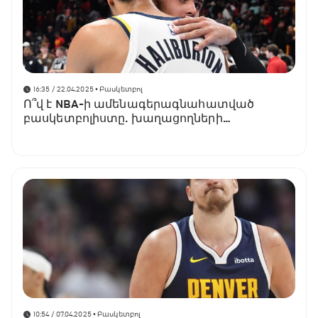
16:35 / 22.04.2025
• Բասկետբոլ
Ո՞վ է NBA-ի ամենագերագնահատված
բասկետբոլիստը. խաղացողների
ընտրությունը
10:54 / 07.04.2025
• Բասկետբոլ