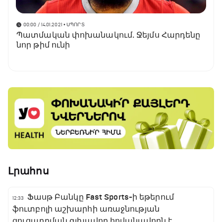
00:00 / 14.01.2021
• ՍՊՈՐՏ
Պատմական փոխանակում․ Ջեյմս Հարդենը
նոր թիմ ունի
Լրահոս
Ֆասթ Բանկը Fast Sports-ի եթերում
12:33
ֆուտբոլի աշխարհի առաջնության
ցուցադրման գլխավոր հովանավորն է