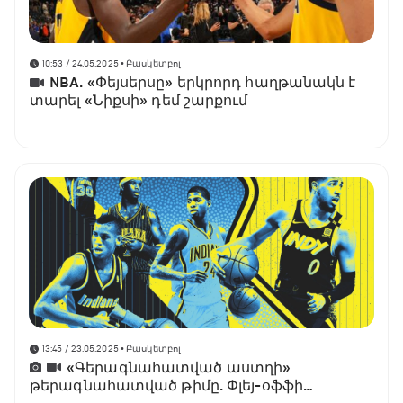
10:53 / 24.05.2025
• Բասկետբոլ
NBA. «Փեյսերսը» երկրորդ հաղթանակն է
տարել «Նիքսի» դեմ շարքում
13:45 / 23.05.2025
• Բասկետբոլ
«Գերագնահատված աստղի»
թերագնահատված թիմը. Փլեյ-օֆֆի