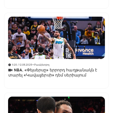
թաքնված ֆավորիտը
11:20 / 12.05.2025
• Բասկետբոլ
NBA. «Փեյսերսը» երրորդ հաղթանակն է
տարել «Կավալյերսի» դեմ սերիայում