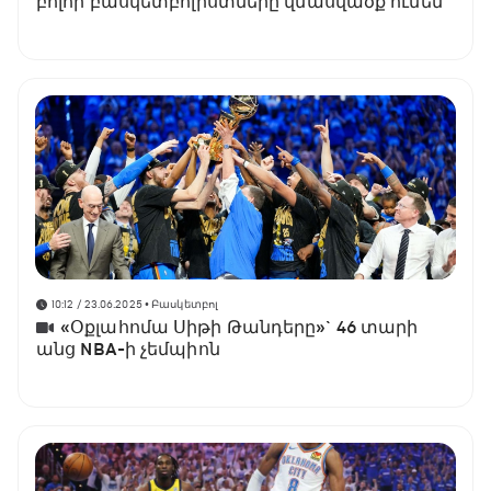
բոլոր բասկետբոլիստները վնասվածք ունեն
10:12 / 23.06.2025
• Բասկետբոլ
«Օքլահոմա Սիթի Թանդերը»` 46 տարի
անց NBA-ի չեմպիոն