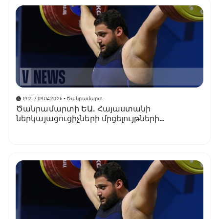
19:21 / 09.04.2025
• Ծանրամարտ
Ծանրամարտի ԵԱ. Հայաստանի
ներկայացուցիչների մրցելույթների
ժամանակացույցը