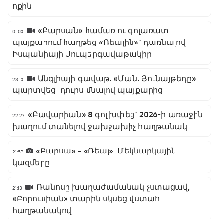
ոքին
«Բարսան» համառ ու գոլառատ
01:03
պայքարում հաղթեց «Ռեալին»` դառնալով
Իսպանիայի Սուպերգավաթակիր
Անգլիայի գավաթ. «Ման. Յունայթեդը»
23:13
պարտվեց` դուրս մնալով պայքարից
«Բավարիան» 8 գոլ խփեց` 2026-ի առաջին
22:27
խաղում տանելով ջախջախիչ հաղթանակ
«Բարսա» - «Ռեալ». Մեկնարկային
21:57
կազմերը
Ռանոսը խաղաժամանակ չստացավ,
21:13
«Բորուսիան» տարին սկսեց վստահ
հաղթանակով