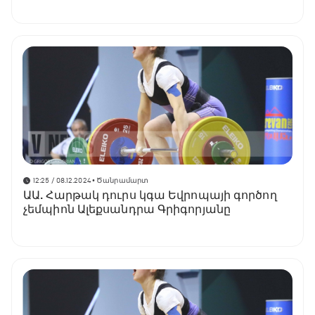
կոչման հավակնորդ
12:25 / 08.12.2024
• Ծանրամարտ
ԱԱ. Հարթակ դուրս կգա Եվրոպայի գործող
չեմպիոն Ալեքսանդրա Գրիգորյանը