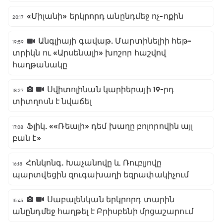
«Միլանի» երկրորդ անընդմեջ ոչ-ոքին
20:17
Անգլիայի գավաթ. Մարտինելիի հեթ-
19:59
տրիկն ու «Արսենալի» խոշոր հաշվով
հաղթանակը
Սվիտոլինան կարիերայի 19-րդ
18:27
տիտղոսն է նվաճել
Ֆլիկ. ««Ռեալի» դեմ խաղը բոլորովին այլ
17:08
բան է»
Հոնկոնգ. Խաչանովը և Ռուբլյովը
16:18
պարտվեցին զուգախաղի եզրափակիչում
Սաբալենկան երկրորդ տարին
15:45
անընդմեջ հաղթել է Բրիսբենի մրցաշարում