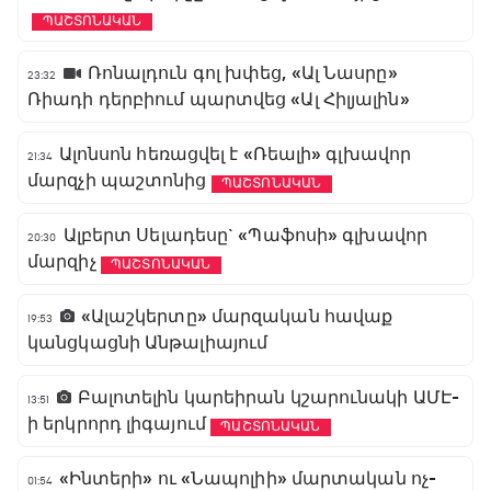
ՊԱՇՏՈՆԱԿԱՆ
Ռոնալդուն գոլ խփեց, «Ալ Նասրը»
23:32
Ռիադի դերբիում պարտվեց «Ալ Հիլյալին»
Ալոնսոն հեռացվել է «Ռեալի» գլխավոր
21:34
մարզչի պաշտոնից
ՊԱՇՏՈՆԱԿԱՆ
Ալբերտ Սելադեսը` «Պաֆոսի» գլխավոր
20:30
մարզիչ
ՊԱՇՏՈՆԱԿԱՆ
«Ալաշկերտը» մարզական հավաք
19:53
կանցկացնի Անթալիայում
Բալոտելին կարեիրան կշարունակի ԱՄԷ-
13:51
ի երկրորդ լիգայում
ՊԱՇՏՈՆԱԿԱՆ
«Ինտերի» ու «Նապոլիի» մարտական ոչ-
01:54