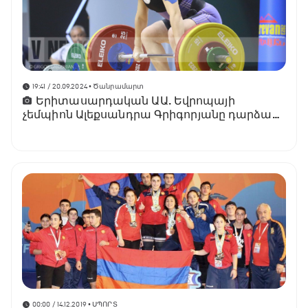
19:41 / 20.09.2024
• Ծանրամարտ
Երիտասարդական ԱԱ. Եվրոպայի
չեմպիոն Ալեքսանդրա Գրիգորյանը դարձավ
բրոնզե մեդալակիր
00:00 / 14.12.2019
• ՍՊՈՐՏ