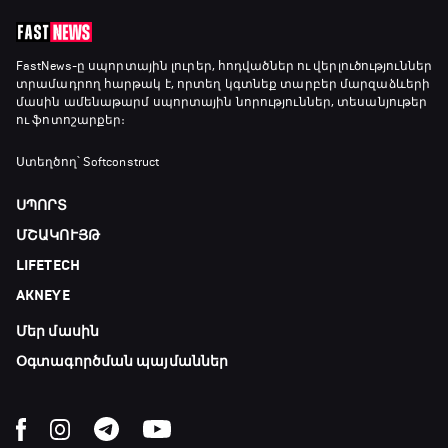
FastNews
-ը սպորտային լուրեր, հոդվածներ ու վերլուծություններ
տրամադրող հարթակ է, որտեղ կգտնեք տարբեր մարզաձևերի
մասին ամենաթարմ սպորտային նորություններ, տեսանյութեր
ու ֆոտոշարքեր։
Ստեղծող՝ Softconstruct
ՍՊՈՐՏ
ՄՇԱԿՈՒՅԹ
LIFETECH
AKNEYE
Մեր մասին
Օգտագործման պայմաններ