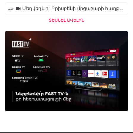
Մեդվեդևը` Բրիսբենի մրցաշարի հաղթող
14:49
ՏԵՍՆԵԼ ԱՎԵԼԻՆ