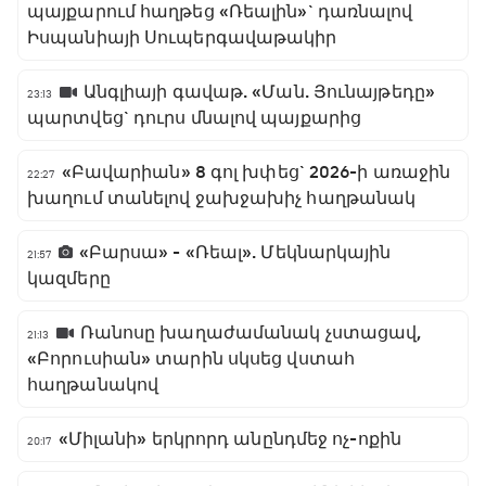
պայքարում հաղթեց «Ռեալին»` դառնալով
Իսպանիայի Սուպերգավաթակիր
Անգլիայի գավաթ. «Ման. Յունայթեդը»
23:13
պարտվեց` դուրս մնալով պայքարից
«Բավարիան» 8 գոլ խփեց` 2026-ի առաջին
22:27
խաղում տանելով ջախջախիչ հաղթանակ
«Բարսա» - «Ռեալ». Մեկնարկային
21:57
կազմերը
Ռանոսը խաղաժամանակ չստացավ,
21:13
«Բորուսիան» տարին սկսեց վստահ
հաղթանակով
«Միլանի» երկրորդ անընդմեջ ոչ-ոքին
20:17