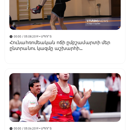
00:00 / 05.08.2019
• ՍՊՈՐՏ
Հունահռոմեական ոճի ըմբշամարտի մեր
ընտրանու կազմը աշխարհի
երիտասարդական առաջնության համար
00:00 / 05.06.2019
• ՍՊՈՐՏ