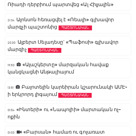
Ռիադի դերբիում պարտվեց «Ալ Հիլյալին»
Ալոնսոն հեռացվել է «Ռեալի» գլխավոր
21:34
մարզչի պաշտոնից
ՊԱՇՏՈՆԱԿԱՆ
Ալբերտ Սելադեսը` «Պաֆոսի» գլխավոր
20:30
մարզիչ
ՊԱՇՏՈՆԱԿԱՆ
«Ալաշկերտը» մարզական հավաք
19:53
կանցկացնի Անթալիայում
Բալոտելին կարեիրան կշարունակի ԱՄԷ-
13:51
ի երկրորդ լիգայում
ՊԱՇՏՈՆԱԿԱՆ
«Ինտերի» ու «Նապոլիի» մարտական ոչ-
01:54
ոքին
«Բարսան» համառ ու գոլառատ
01:03