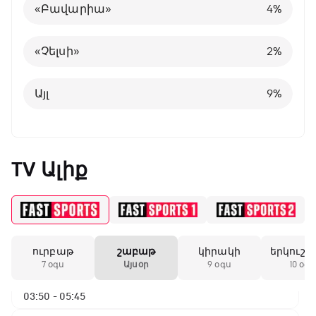
«Բավարիա»
4
%
Բելգիա
1
%
«Չելսի»
2
%
Այլ
8
%
Այլ
9
%
TV Ալիք
ԱԱ-2026, Փլեյ-օֆֆ, 1/16 եզրափակիչ.
Գերմանիա - Պարագվայ
00:55 - 03:50
ուրբաթ
շաբաթ
կիրակի
երկուշա
ԱԱ-2026, Փլեյ-օֆֆ, 1/16 եզրափակիչ.
7 օգս
Այսօր
9 օգս
10 օգս
Ֆրանսիա - Շվեդիա
03:50 - 05:45