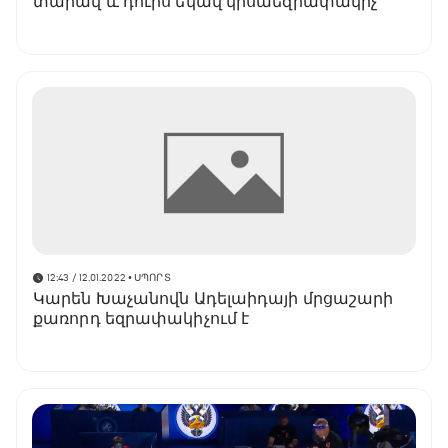
տարավ և դուրս եկավ կիսաեզրափակիչ
12:43 / 12.01.2022
• ՍՊՈՐՏ
Կարեն Խաչանովն Ադելաիդայի մրցաշարի
քառորդ եզրափակիչում է