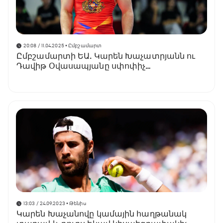
20:08 / 11.04.2025
• Ըմբշամարտ
Ըմբշամարտի ԵԱ. Կարեն Խաչատրյանն ու
Դավիթ Օվասապյանը սփոփիչ
գոտեմարտեր կանցկացնեն
13:03 / 24.09.2023
• Թենիս
Կարեն Խաչանովը կամային հաղթանակ