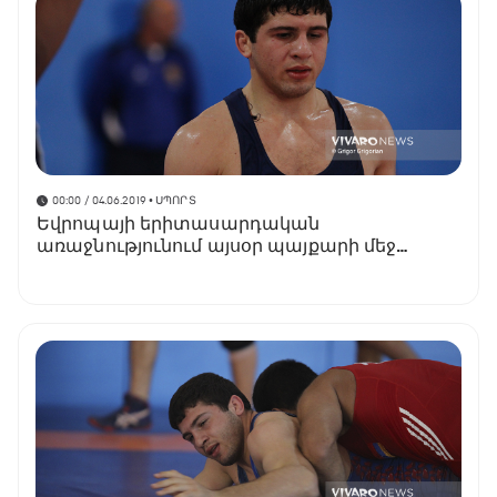
00:00 / 04.06.2019
• ՍՊՈՐՏ
Եվրոպայի երիտասարդական
առաջնությունում այսօր պայքարի մեջ
կմտնի հունահռոմեական ոճի 4 ըմբիշ