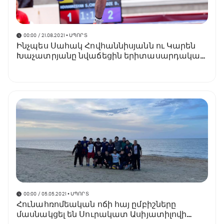
00:00 / 21.08.2021
• ՍՊՈՐՏ
Ինչպես Սահակ Հովհաննիսյանն ու Կարեն
Խաչատրյանը նվաճեցին երիտասարդական
ԱԱ-ի եզրափակիչի ուղեգիր (տեսանյութ)
00:00 / 05.05.2021
• ՍՊՈՐՏ
Հունահռոմեական ոճի հայ ըմբիշները
մասնակցել են Սուրակատ Ասիյատիլովի