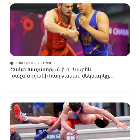
00:00 / 21.08.2021
• ՍՊՈՐՏ
Շանթ Խաչատրյանի ու Կարեն
Խաչատրյանի հաղթական մեկնարկը,
Քուրդյանը կպայքարի բրոնզի համար