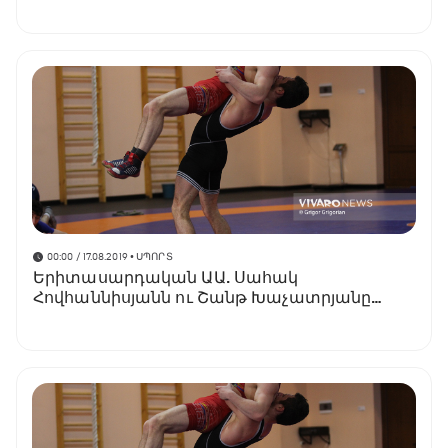
անվան միջազգային հուշամրցաշարին
00:00 / 17.08.2019
• ՍՊՈՐՏ
Երիտասարդական ԱԱ. Սահակ
Հովհաննիսյանն ու Շանթ Խաչատրյանը
կգոտեմարտեն ոսկե մեդալի համար