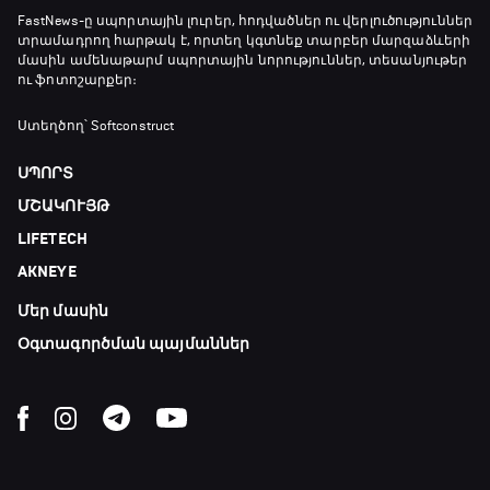
Անպարտելի. Ալեքս Ֆերգյուսոն
FastNews
-ը սպորտային լուրեր, հոդվածներ ու վերլուծություններ
տրամադրող հարթակ է, որտեղ կգտնեք տարբեր մարզաձևերի
20:20 - 20:45
մասին ամենաթարմ սպորտային նորություններ, տեսանյութեր
ու ֆոտոշարքեր։
Փ/Ֆ Ամեն ինչ կամ ոչինչ. Մանչեսթեր Սիթի
Ստեղծող՝ Softconstruct
20:45 - 23:25
ՍՊՈՐՏ
ՄՇԱԿՈՒՅԹ
GOAT. Խառը մենամարտեր
LIFETECH
23:25 - 23:50
AKNEYE
Մեր մասին
Փ/Ֆ Երազանքի թիմեր
23:50 - 00:00
Օգտագործման պայմաններ