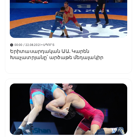
00:00 / 22.08.2021
• ՍՊՈՐՏ
Երիտասարդական ԱԱ. Կարեն
Խաչատրյանը՝ արծաթե մեդալակիր