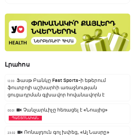
(ֆոտոշարք)
Լրահոս
Ֆասթ Բանկը Fast Sports-ի եթերում
12:33
ֆուտբոլի աշխարհի առաջնության
ցուցադրման գլխավոր հովանավորն է
Չանչարևիչը հեռացել է «Նոայից»
00:01
ՊԱՇՏՈՆԱԿԱՆ
Ռոնալդուն գոլ խփեց, «Ալ Նասրը»
23:32