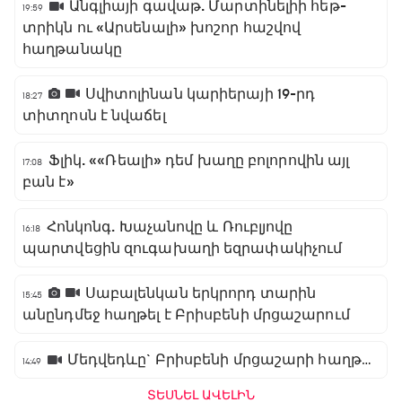
Անգլիայի գավաթ. Մարտինելիի հեթ-
19:59
տրիկն ու «Արսենալի» խոշոր հաշվով
հաղթանակը
Սվիտոլինան կարիերայի 19-րդ
18:27
տիտղոսն է նվաճել
Ֆլիկ. ««Ռեալի» դեմ խաղը բոլորովին այլ
17:08
բան է»
Հոնկոնգ. Խաչանովը և Ռուբլյովը
16:18
պարտվեցին զուգախաղի եզրափակիչում
Սաբալենկան երկրորդ տարին
15:45
անընդմեջ հաղթել է Բրիսբենի մրցաշարում
Մեդվեդևը` Բրիսբենի մրցաշարի հաղթող
14:49
ՏԵՍՆԵԼ ԱՎԵԼԻՆ