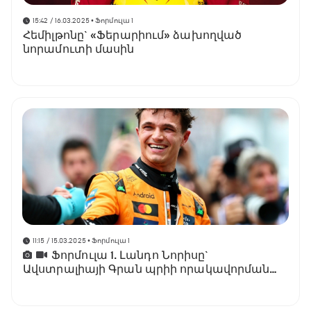
15:42 / 16.03.2025
• Ֆորմուլա 1
Հեմիլթոնը` «Ֆերարիում» ձախողված
նորամուտի մասին
11:15 / 15.03.2025
• Ֆորմուլա 1
Ֆորմուլա 1. Լանդո Նորիսը`
Ավստրալիայի Գրան պրիի որակավորման
փուլի հաղթող