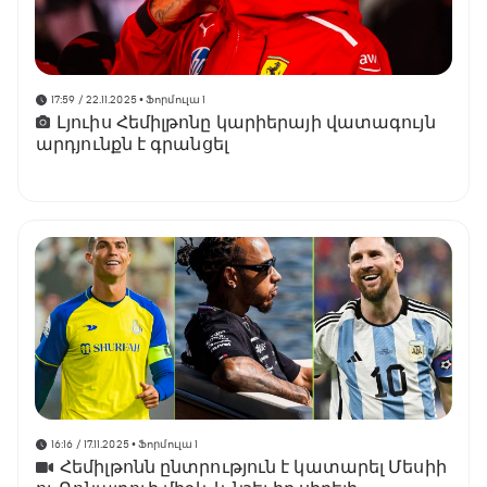
17:59 / 22.11.2025
• Ֆորմուլա 1
Լյուիս Հեմիլթոնը կարիերայի վատագույն
արդյունքն է գրանցել
16:16 / 17.11.2025
• Ֆորմուլա 1
Հեմիլթոնն ընտրություն է կատարել Մեսիի