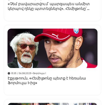
«Չեմ բավարարվում՝ պարզապես անմիտ
կերպով ղեկը պտտեցնելով». Հեմիլթոնը՝
Ֆորմուլա 1-ի խնդիրների մասին
15:35 / 06.08.2025
• Ֆորմուլա 1
Էքլսթոուն. «Հեմիլթոնը պետք է հեռանա
Ֆորմուլա 1-ից»