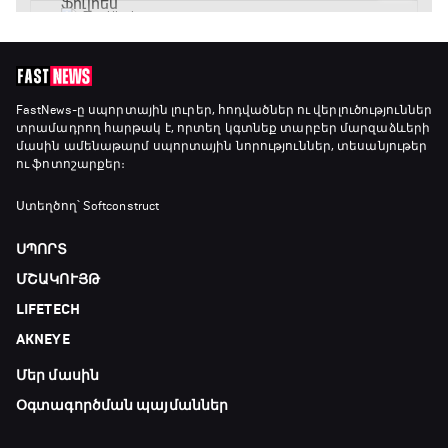
ԱԱ-2026, Փլեյ-օֆֆ, կիսաեզրափակիչ.
Անգլիա - Արգենտինա
16:10 - 18:10
Առագաստանավային սպորտ
FastNews
-ը սպորտային լուրեր, հոդվածներ ու վերլուծություններ
տրամադրող հարթակ է, որտեղ կգտնեք տարբեր մարզաձևերի
18:10 - 18:40
մասին ամենաթարմ սպորտային նորություններ, տեսանյութեր
ու ֆոտոշարքեր։
Լա լիգայի ստադիոնները
Ստեղծող՝ Softconstruct
18:40 - 18:50
ՍՊՈՐՏ
ՄՇԱԿՈՒՅԹ
ԱԱ-2026, Փլեյ-օֆֆ, 3-րդ տեղի խաղ.
LIFETECH
Ֆրանսիա - Անգլիա
18:50 - 21:10
AKNEYE
Մեր մասին
Փ/Ֆ Ամեն ինչ կամ ոչինչ. Մանչեսթեր Սիթի
21:10 - 23:45
Օգտագործման պայմաններ