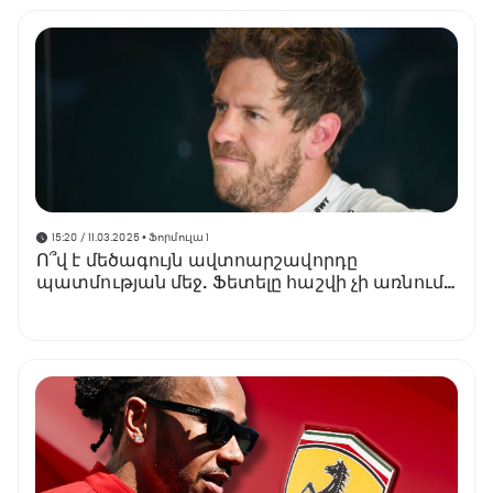
15:20 / 11.03.2025
• Ֆորմուլա 1
Ո՞վ է մեծագույն ավտոարշավորդը
պատմության մեջ. Ֆետելը հաշվի չի առնում
վիճակագրությունը