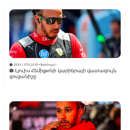
20:53 / 07.12.2025
• Ֆորմուլա 1
Լյուիս Հեմիլթոնի կարիերայի վատագույն
ցուցանիշը