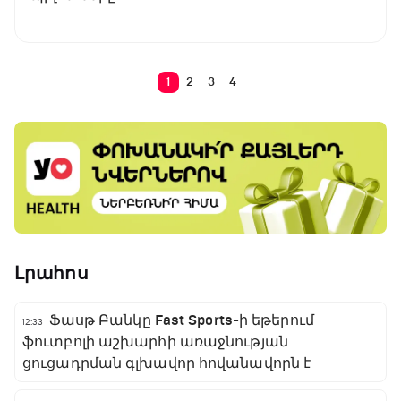
1
2
3
4
Լրահոս
Ֆասթ Բանկը Fast Sports-ի եթերում
12:33
ֆուտբոլի աշխարհի առաջնության
ցուցադրման գլխավոր հովանավորն է