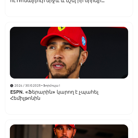
ու Ռոնալդուի միջև և նշել իր սիրելի
ֆուտբոլիստներին
20:24 / 30.10.2025
• Ֆորմուլա 1
ESPN. «Ֆերարին» կարող է չպահել
Հեմիլթոնին