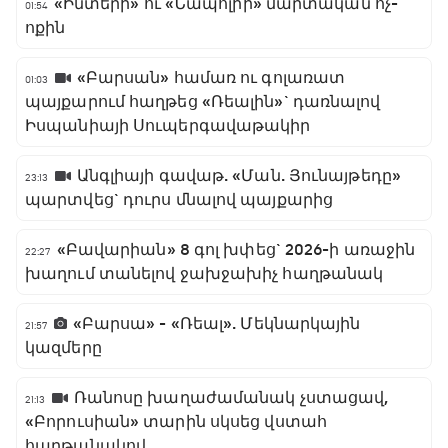
«Ինտերի» ու «Նապոլիի» մարտական ոչ-
01:54
ոքին
«Բարսան» համառ ու գոլառատ
01:03
պայքարում հաղթեց «Ռեալին»` դառնալով
Իսպանիայի Սուպերգավաթակիր
Անգլիայի գավաթ. «Ման. Յունայթեդը»
23:13
պարտվեց` դուրս մնալով պայքարից
«Բավարիան» 8 գոլ խփեց` 2026-ի առաջին
22:27
խաղում տանելով ջախջախիչ հաղթանակ
«Բարսա» - «Ռեալ». Մեկնարկային
21:57
կազմերը
Ռանոսը խաղաժամանակ չստացավ,
21:13
«Բորուսիան» տարին սկսեց վստահ
հաղթանակով