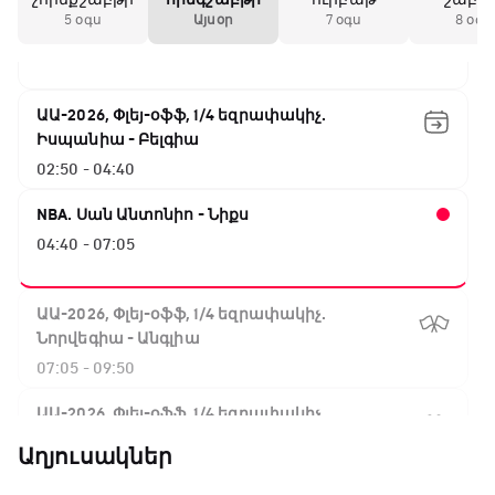
Փ/Ֆ Երազանքի թիմեր
5 օգս
Այսօր
7 օգս
8 օգս
02:00 - 02:50
ԱԱ-2026, Փլեյ-օֆֆ, 1/4 եզրափակիչ.
Իսպանիա - Բելգիա
02:50 - 04:40
NBA. Սան Անտոնիո - Նիքս
04:40 - 07:05
ԱԱ-2026, Փլեյ-օֆֆ, 1/4 եզրափակիչ.
Նորվեգիա - Անգլիա
07:05 - 09:50
ԱԱ-2026, Փլեյ-օֆֆ, 1/4 եզրափակիչ.
Արգենտինա - Շվեյցարիա
Աղյուսակներ
09:50 - 12:30