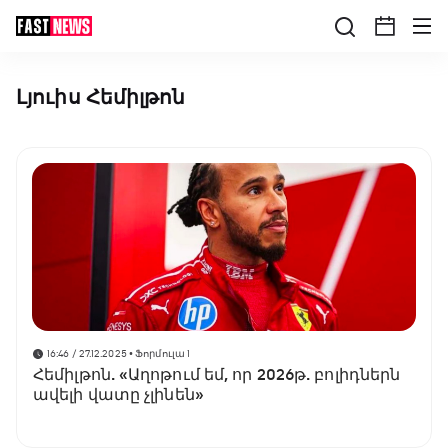
Լյուիս Հեմիլթոն
16:46 / 27.12.2025
• Ֆորմուլա 1
Հեմիլթոն. «Աղոթում եմ, որ 2026թ. բոլիդներն
ավելի վատը չլինեն»