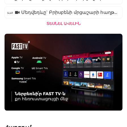
Մեդվեդևը` Բրիսբենի մրցաշարի հաղթող
14:49
ՏԵՍՆԵԼ ԱՎԵԼԻՆ