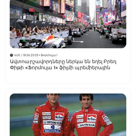
14:10 / 18.06.2025
• Ֆորմուլա 1
Ավտոարշավորդները ներկա են եղել Բրեդ
Փիթի «Ֆորմուլա 1» ֆիլմի պրեմիերային