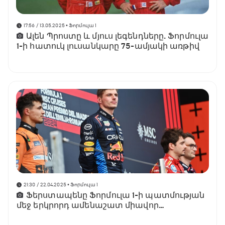
17:56 / 13.05.2025
• Ֆորմուլա 1
Ալեն Պրոստը և մյուս լեգենդները. Ֆորմուլա
1-ի հատուկ լուսանկարը 75-ամյակի առթիվ
21:30 / 22.04.2025
• Ֆորմուլա 1
Ֆերստապենը Ֆորմուլա 1-ի պատմության
մեջ երկրորդ ամենաշատ միավոր
վաստակած պիլոտն է