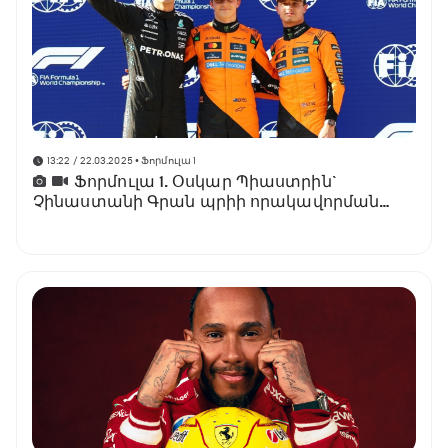
13:22 / 22.03.2025
• Ֆորմուլա 1
Ֆորմուլա 1. Օսկար Պիաստրին`
Չինաստանի Գրան պրիի որակավորման
փուլի հաղթող