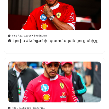
16:52 / 20.10.2025
• Ֆորմուլա 1
Լյուիս Հեմիլթոնի պատմական ցուցանիշը
17:43 / 10.08.2025
• Ֆորմուլա 1