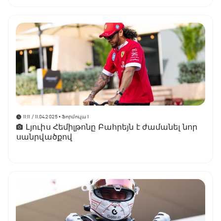
11:11 / 11.04.2025
• Ֆորմուլա 1
Լյուիս Հեմիլթոնը Բահրեյն է ժամանել նոր
սանրվածքով