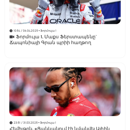
10:54 / 06.04.2025
• Ֆորմուլա 1
Ֆորմուլա 1. Մաքս Ֆերստապենը`
Ճապոնիայի Գրան պրիի հաղթող
23:51 / 31.03.2025
• Ֆորմուլա 1
Հեմիլթոն. «Ցանկանում էի նմանվել Ալիին