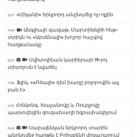
«Միլանի» երկրորդ անընդմեջ ոչ-ոքին
20:17
Անգլիայի գավաթ. Մարտինելիի հեթ-
19:59
տրիկն ու «Արսենալի» խոշոր հաշվով
հաղթանակը
Սվիտոլինան կարիերայի 19-րդ
18:27
տիտղոսն է նվաճել
Ֆլիկ. ««Ռեալի» դեմ խաղը բոլորովին այլ
17:08
բան է»
Հոնկոնգ. Խաչանովը և Ռուբլյովը
16:18
պարտվեցին զուգախաղի եզրափակիչում
Սաբալենկան երկրորդ տարին
15:45
անընդմեջ հաղթել է Բրիսբենի մրցաշարում