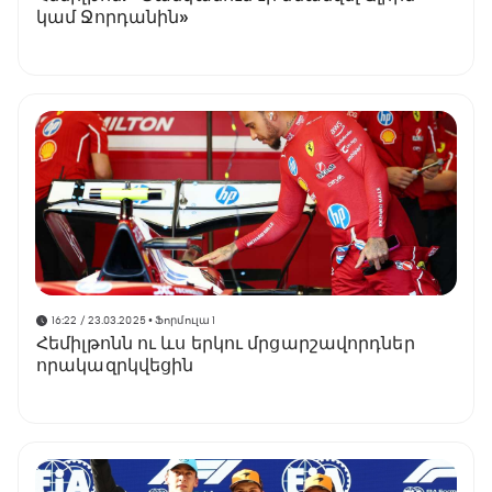
կամ Ջորդանին»
16:22 / 23.03.2025
• Ֆորմուլա 1
Հեմիլթոնն ու ևս երկու մրցարշավորդներ
որակազրկվեցին