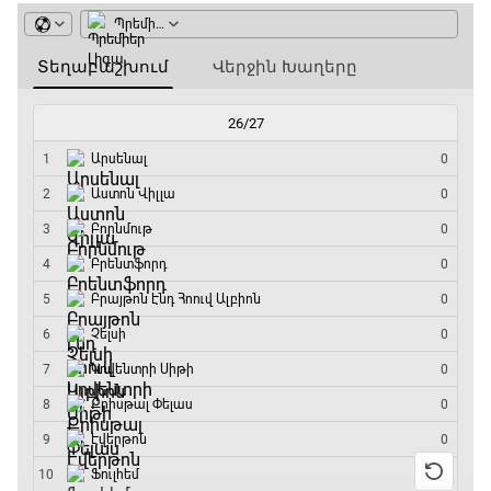
Գիրինգ Ափ
12:30 - 12:55
Շախմատի համաշխարհային շոու
12:55 - 13:20
Փ/Ֆ Ակումբների աշխարհ
13:20 - 13:45
ԱԱ-2026, Փլեյ-օֆֆ, կիսաեզրափակիչ.
Ֆրանսիա - Իսպանիա
13:45 - 15:45
GOAT. Կանանց հեծանվավազք
15:45 - 16:10