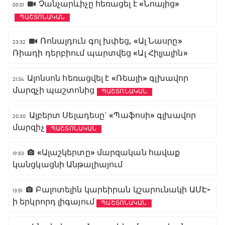
Չանչարևիչը հեռացել է «Նոայից»
00:01
ՊԱՇՏՈՆԱԿԱՆ
Ռոնալդուն գոլ խփեց, «Ալ Նասրը»
23:32
Ռիադի դերբիում պարտվեց «Ալ Հիլյալին»
Ալոնսոն հեռացվել է «Ռեալի» գլխավոր
21:34
մարզչի պաշտոնից
ՊԱՇՏՈՆԱԿԱՆ
Ալբերտ Սելադեսը` «Պաֆոսի» գլխավոր
20:30
մարզիչ
ՊԱՇՏՈՆԱԿԱՆ
«Ալաշկերտը» մարզական հավաք
19:53
կանցկացնի Անթալիայում
Բալոտելին կարեիրան կշարունակի ԱՄԷ-
13:51
ի երկրորդ լիգայում
ՊԱՇՏՈՆԱԿԱՆ