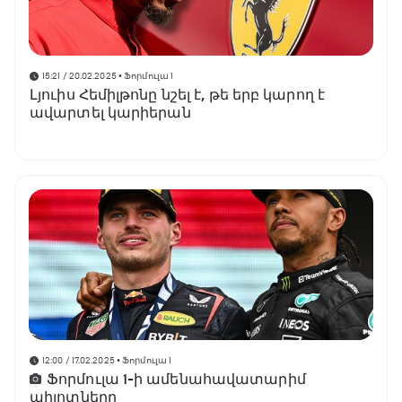
15:21 / 20.02.2025
• Ֆորմուլա 1
Լյուիս Հեմիլթոնը նշել է, թե երբ կարող է
ավարտել կարիերան
12:00 / 17.02.2025
• Ֆորմուլա 1
Ֆորմուլա 1-ի ամենահավատարիմ
պիլոտները