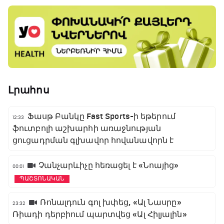
Լրահոս
Ֆասթ Բանկը Fast Sports-ի եթերում
12:33
ֆուտբոլի աշխարհի առաջնության
ցուցադրման գլխավոր հովանավորն է
Չանչարևիչը հեռացել է «Նոայից»
00:01
ՊԱՇՏՈՆԱԿԱՆ
Ռոնալդուն գոլ խփեց, «Ալ Նասրը»
23:32
Ռիադի դերբիում պարտվեց «Ալ Հիլյալին»