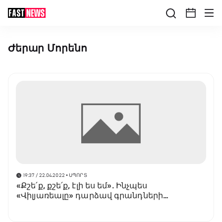
Ժերար Մորենո
19:37 / 22.04.2022
• ՍՊՈՐՏ
«Քշե՛ք, քշե՛ք, էլի ես եմ». Ինչպես
«Վիլյառեալը» դարձավ գրանդների
սարսափը