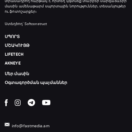
տրամադրող հարթակ է, որտեղ կգտնեք տարբեր մարզաձևերի
մասին ամենաթարմ սպորտային նորություններ, տեսանյութեր
ու ֆոտոշարքեր։
Ստեղծող՝ Softconstruct
ՍՊՈՐՏ
ՄՇԱԿՈՒՅԹ
LIFETECH
AKNEYE
Մեր մասին
Օգտագործման պայմաններ
info@fastmedia.am