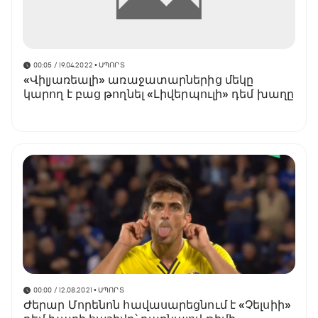
00:05 / 19.04.2022
• ՍՊՈՐՏ
«Վիլյառեալի» առաջատարներից մեկը
կարող է բաց թողնել «Լիվերպուլի» դեմ խաղը
00:00 / 12.08.2021
• ՍՊՈՐՏ
Ժերար Մորենոն հավասարեցնում է «Չելսիի»