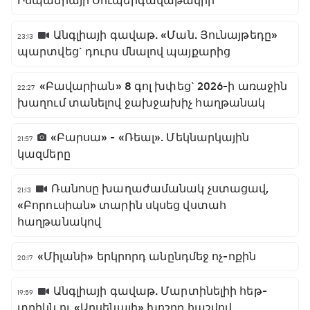
Իսպանիայի Սուպերգավաթակիր
Անգլիայի գավաթ. «Ման. Յունայթեդը»
23:13
պարտվեց` դուրս մնալով պայքարից
«Բավարիան» 8 գոլ խփեց` 2026-ի առաջին
22:27
խաղում տանելով ջախջախիչ հաղթանակ
«Բարսա» - «Ռեալ». Մեկնարկային
21:57
կազմերը
Ռանոսը խաղաժամանակ չստացավ,
21:13
«Բորուսիան» տարին սկսեց վստահ
հաղթանակով
«Միլանի» երկրորդ անընդմեջ ոչ-ոքին
20:17
Անգլիայի գավաթ. Մարտինելիի հեթ-
19:59
տրիկն ու «Արսենալի» խոշոր հաշվով