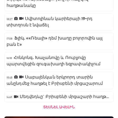
հաղթանակը
Սվիտոլինան կարիերայի 19-րդ
18:27
տիտղոսն է նվաճել
Ֆլիկ. ««Ռեալի» դեմ խաղը բոլորովին այլ
17:08
բան է»
Հոնկոնգ. Խաչանովը և Ռուբլյովը
16:18
պարտվեցին զուգախաղի եզրափակիչում
Սաբալենկան երկրորդ տարին
15:45
անընդմեջ հաղթել է Բրիսբենի մրցաշարում
Մեդվեդևը` Բրիսբենի մրցաշարի հաղթող
14:49
ՏԵՍՆԵԼ ԱՎԵԼԻՆ