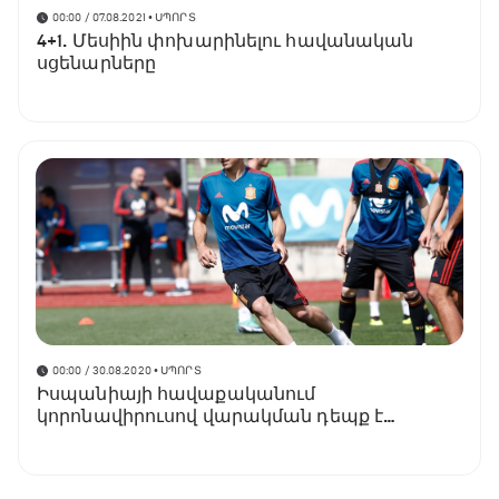
00:00 / 07.08.2021
• ՍՊՈՐՏ
4+1. Մեսիին փոխարինելու հավանական
սցենարները
00:00 / 30.08.2020
• ՍՊՈՐՏ
Իսպանիայի հավաքականում
կորոնավիրուսով վարակման դեպք է
արձանագրվել