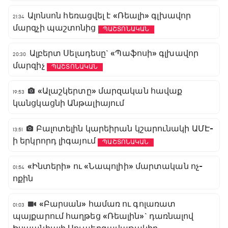
Ալոնսոն հեռացվել է «Ռեալի» գլխավոր
21:34
մարզչի պաշտոնից
ՊԱՇՏՈՆԱԿԱՆ
Ալբերտ Սելադեսը` «Պաֆոսի» գլխավոր
20:30
մարզիչ
ՊԱՇՏՈՆԱԿԱՆ
«Ալաշկերտը» մարզական հավաք
19:53
կանցկացնի Անթալիայում
Բալոտելին կարեիրան կշարունակի ԱՄԷ-
13:51
ի երկրորդ լիգայում
ՊԱՇՏՈՆԱԿԱՆ
«Ինտերի» ու «Նապոլիի» մարտական ոչ-
01:54
ոքին
«Բարսան» համառ ու գոլառատ
01:03
պայքարում հաղթեց «Ռեալին»` դառնալով