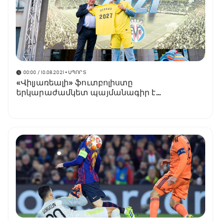
00:00 / 10.08.2021
• ՍՊՈՐՏ
«Վիլյառեալի» ֆուտբոլիստը
երկարաժամկետ պայմանագիր է
ստորագրել ակումբի հետ