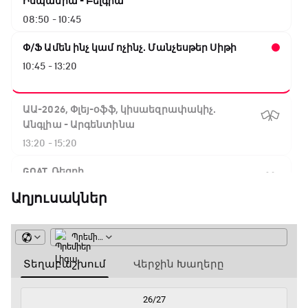
Իսպանիա - Բելգիա
08:50 - 10:45
Փ/Ֆ Ամեն ինչ կամ ոչինչ. Մանչեսթեր Սիթի
10:45 - 13:20
ԱԱ-2026, Փլեյ-օֆֆ, կիսաեզրափակիչ.
Անգլիա - Արգենտինա
13:20 - 15:20
GOAT. Ռեգբի
15:20 - 15:45
Աղյուսակներ
ԱԱ-2026, Փլեյ-օֆֆ, կիսաեզրափակիչ.
Ֆրանսիա - Իսպանիա
15:45 - 17:40
Փ/Ֆ Ակումբների աշխարհ