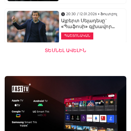
20:30 / 12.01.2026
• Ֆուտբոլ
Ալբերտ Սելադեսը`
«Պաֆոսի» գլխավոր
մարզիչ
ՊԱՇՏՈՆԱԿԱՆ
ՏԵՍՆԵԼ ԱՎԵԼԻՆ
19:53 / 12.01.2026
• Ֆուտբոլ
«Ալաշկերտը»
մարզական հավաք
կանցկացնի
Անթալիայում
13:51 / 12.01.2026
• Ֆուտբոլ
Բալոտելին
կարեիրան կշարունակի
ԱՄԷ-ի երկրորդ լիգայում
ՊԱՇՏՈՆԱԿԱՆ