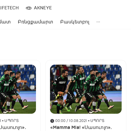
LIFETECH
AKNEYE
մատ
Բռնցքամարտ
Բասկետբոլ
1
• ՍՊՈՐՏ
00:00 / 10.08.2021
• ՍՊՈՐՏ
Սասուոլո»․
«Mamma Mia! «Սասուոլո»․