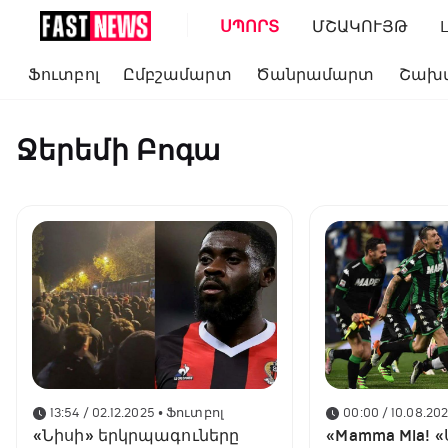
ՍՊՈՐՏ
ՄՇԱԿՈՒՅԹ
Ֆուտբոլ
Ըմբշամարտ
Ծանրամարտ
Շախ
Ջերեմի Բոգա
13:54 / 02.12.2025
• Ֆուտբոլ
00:00 / 10.08.202
«Նիսի» երկրպագուները
«Mamma Mia! «