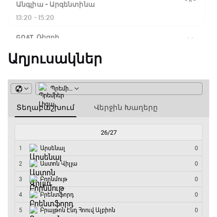
Ֆլիկ. ««Ռեալի» դեմ
Անգլիա - Արգենտինա
խաղը բոլորովին այլ
13:20 - 15:20
բան է»
GOAT. Ռեգբի
15:20 - 15:45
Աղյուսակներ
16:18 / 11.01.2026
• Թենիս
Հոնկոնգ. Խաչանովը և
ԱԱ-2026, Փլեյ-օֆֆ, կիսաեզրափակիչ.
Ռուբլյովը պարտվեցին
Ֆրանսիա - Իսպանիա
զուգախաղի
եզրափակիչում
15:45 - 17:40
Փ/Ֆ Ակումբների աշխարհ
15:45 / 11.01.2026
• Թենիս
17:40 - 18:35
Սաբալենկան
երկրորդ տարին
անընդմեջ հաղթել է
Լա լիգայի ստադիոնները
Բրիսբենի մրցաշարում
18:35 - 18:45
14:49 / 11.01.2026
• Թենիս
GOAT. Ֆորմուլա 1-ի ավտոարշավորդներ
Մեդվեդևը` Բրիսբենի