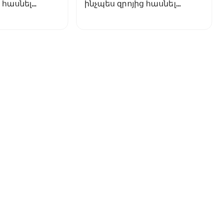
 հասնել
ինչպես զրոյից հասնել
ր ու
եվրագավաթներ ու
ալական թոփ-
մրցակցել իտալական թոփ-
թիմերի հետ