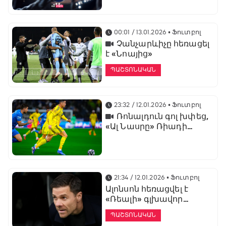
առաջնության
ցուցադրման գլխավոր
հովանավորն է
00:01 / 13.01.2026
• Ֆուտբոլ
Չանչարևիչը հեռացել
է «Նոայից»
ՊԱՇՏՈՆԱԿԱՆ
23:32 / 12.01.2026
• Ֆուտբոլ
Ռոնալդուն գոլ խփեց,
«Ալ Նասրը» Ռիադի
դերբիում պարտվեց «Ալ
Հիլյալին»
21:34 / 12.01.2026
• Ֆուտբոլ
Ալոնսոն հեռացվել է
«Ռեալի» գլխավոր
մարզչի պաշտոնից
ՊԱՇՏՈՆԱԿԱՆ