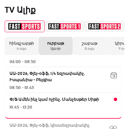
Արգենտինա - Շվեյցարիա
«Միլանի» երկրորդ
TV Ալիք
02:45 - 05:25
անընդմեջ ոչ-ոքին
Փ/Ֆ Սպասումներին հակառակ
05:25 - 06:00
19:59 / 11.01.2026
• Ֆուտբոլ
հինգշաբթի
ուրբաթ
շաբաթ
կիրա
ԱԱ-2026, Փլեյ-օֆֆ, 1/16 եզրափակիչ.
Անգլիայի գավաթ.
6 օգս
Այսօր
8 օգս
9 օգս
Մարտինելիի հեթ-
Ավստրալիա - Եգիպտոս
տրիկն ու «Արսենալի»
06:00 - 08:50
խոշոր հաշվով
հաղթանակը
ԱԱ-2026, Փլեյ-օֆֆ, 1/4 եզրափակիչ.
Իսպանիա - Բելգիա
18:27 / 11.01.2026
• Թենիս
08:50 - 10:45
Սվիտոլինան
կարիերայի 19-րդ
Փ/Ֆ Ամեն ինչ կամ ոչինչ. Մանչեսթեր Սիթի
տիտղոսն է նվաճել
10:45 - 13:20
17:08 / 11.01.2026
• Ֆուտբոլ
ԱԱ-2026, Փլեյ-օֆֆ, կիսաեզրափակիչ.