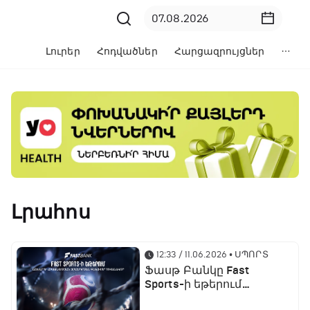
Լուրեր
Հոդվածներ
Հարցազրույցներ
Լրահոս
12:33 / 11.06.2026
• ՍՊՈՐՏ
Ֆասթ Բանկը Fast
Sports-ի եթերում
ֆուտբոլի աշխարհի