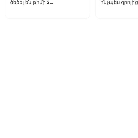
ծեծել են թիմի 2
ինչպես զրոյից
ֆուտբոլիստի
եվրագավաթնե
մրցակցել իտ
թիմերի հետ