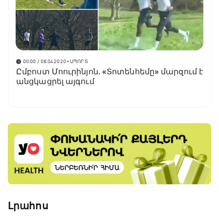
00:00 / 08.04.2020
• ՍՊՈՐՏ
Ըմբոստ Մոուրինյոն. «Տոտենհեմը» մարզում է
անցկացրել այգում
Լրահոս