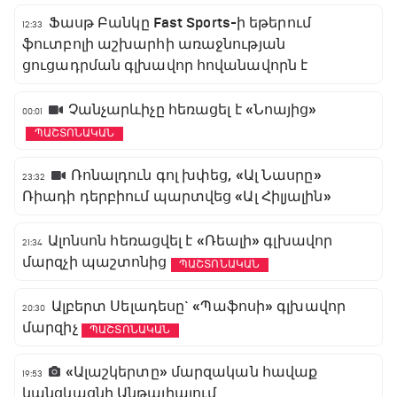
Ֆասթ Բանկը Fast Sports-ի եթերում
12:33
ֆուտբոլի աշխարհի առաջնության
ցուցադրման գլխավոր հովանավորն է
Չանչարևիչը հեռացել է «Նոայից»
00:01
ՊԱՇՏՈՆԱԿԱՆ
Ռոնալդուն գոլ խփեց, «Ալ Նասրը»
23:32
Ռիադի դերբիում պարտվեց «Ալ Հիլյալին»
Ալոնսոն հեռացվել է «Ռեալի» գլխավոր
21:34
մարզչի պաշտոնից
ՊԱՇՏՈՆԱԿԱՆ
Ալբերտ Սելադեսը` «Պաֆոսի» գլխավոր
20:30
մարզիչ
ՊԱՇՏՈՆԱԿԱՆ
«Ալաշկերտը» մարզական հավաք
19:53
կանցկացնի Անթալիայում