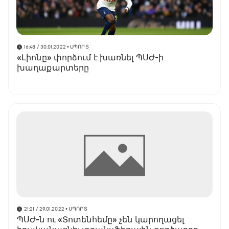
16:48 / 30.01.2022
• ՍՊՈՐՏ
«Լիոնը» փորձում է խառնել ՊՍԺ-ի
խաղաքարտերը
21:21 / 29.01.2022
• ՍՊՈՐՏ
ՊՍԺ-ն ու «Տոտենհեմը» չեն կարողացել