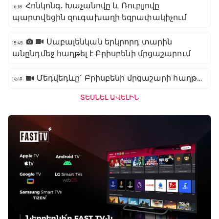
Հոնկոնգ. Խաչանովը և Ռուբլյովը
16:18
պարտվեցին զուգախաղի եզրափակիչում
Սաբալենկան երկրորդ տարին
15:45
անընդմեջ հաղթել է Բրիսբենի մրցաշարում
Մեդվեդևը` Բրիսբենի մրցաշարի հաղթող
14:49
ՏԵՍՆԵԼ ԱՎԵԼԻՆ