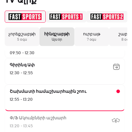
ԱԱ-2026, Փլեյ-օֆֆ, 1/4 եզրափակիչ.
Նորվեգիա - Անգլիա
07:05 - 09:50
չորեքշաբթի
հինգշաբթի
ուրբաթ
շաբա
ԱԱ-2026, Փլեյ-օֆֆ, 1/4 եզրափակիչ.
5 օգս
Այսօր
7 օգս
8 օգս
Արգենտինա - Շվեյցարիա
09:50 - 12:30
Գիրինգ Ափ
12:30 - 12:55
Շախմատի համաշխարհային շոու
12:55 - 13:20
Փ/Ֆ Ակումբների աշխարհ
13:20 - 13:45