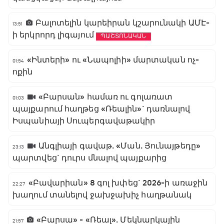
Բալոտելին կարեիրան կշարունակի ԱՄԷ-
13:51
ի երկրորդ լիգայում
ՊԱՇՏՈՆԱԿԱՆ
«Ինտերի» ու «Նապոլիի» մարտական ոչ-
01:54
ոքին
«Բարսան» համառ ու գոլառատ
01:03
պայքարում հաղթեց «Ռեալին»` դառնալով
Իսպանիայի Սուպերգավաթակիր
Անգլիայի գավաթ. «Ման. Յունայթեդը»
23:13
պարտվեց` դուրս մնալով պայքարից
«Բավարիան» 8 գոլ խփեց` 2026-ի առաջին
22:27
խաղում տանելով ջախջախիչ հաղթանակ
«Բարսա» - «Ռեալ». Մեկնարկային
21:57