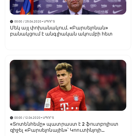
00:00 / 25.06.2020
• ՍՊՈՐՏ
Մեկ այլ փոխանակում. «Բարսելոնան»
բանակցում է անգլիական ակումբի հետ
00:00 / 12.06.2020
• ՍՊՈՐՏ
«Տոտենհեմը» պատրաստ է 2 ֆուտբոլիստ
զիջել «Բարսելոնային»՝ Կոուտինյոյի