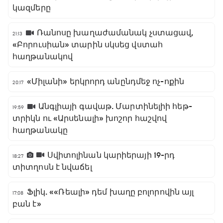
կազմերը
Ռանոսը խաղաժամանակ չստացավ,
21:13
«Բորուսիան» տարին սկսեց վստահ
հաղթանակով
«Միլանի» երկրորդ անընդմեջ ոչ-ոքին
20:17
Անգլիայի գավաթ. Մարտինելիի հեթ-
19:59
տրիկն ու «Արսենալի» խոշոր հաշվով
հաղթանակը
Սվիտոլինան կարիերայի 19-րդ
18:27
տիտղոսն է նվաճել
Ֆլիկ. ««Ռեալի» դեմ խաղը բոլորովին այլ
17:08
բան է»