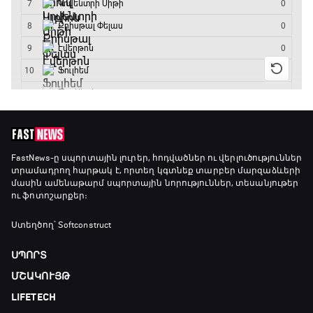
ԱԱ-2026, Փլեյ-օֆֆ, 3-րդ տեղի խաղ.
Ֆրանսիա - Անգլիա
18:50 - 21:10
Փ/Ֆ Ամեն ինչ կամ ոչինչ. Մանչեսթեր Սիթի
21:10 - 23:45
Մշակույթ և ֆուտբոլ
FastNews
-ը սպորտային լուրեր, հոդվածներ ու վերլուծություններ
տրամադրող հարթակ է, որտեղ կգտնեք տարբեր մարզաձևերի
23:45 - 00:00
մասին ամենաթարմ սպորտային նորություններ, տեսանյութեր
ու ֆոտոշարքեր։
Ստեղծող՝ Softconstruct
ՍՊՈՐՏ
ՄՇԱԿՈՒՅԹ
LIFETECH