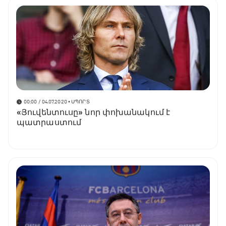
00:00 / 04.07.2020
• ՍՊՈՐՏ
«Յուվենտուսը» նոր փոխանակում է
պատրաստում