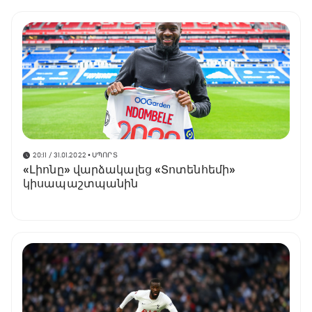
20:11 / 31.01.2022
• ՍՊՈՐՏ
«Լիոնը» վարձակալեց «Տոտենհեմի»
կիսապաշտպանին