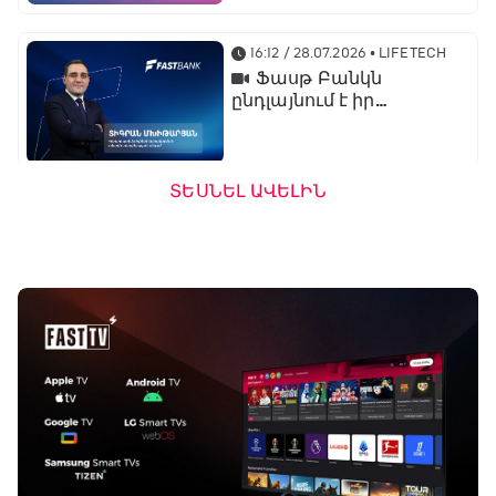
գործընկերն է
16:12 / 28.07.2026
• LIFETECH
Ֆասթ Բանկն
ընդլայնում է իր
միջազգային
նախագծերը․
կորպորատիվ բիզնես
կառավարման տնօրեն
ՏԵՍՆԵԼ ԱՎԵԼԻՆ
Տիգրան Մխիթարյան
13:32 / 23.07.2026
• LIFETECH
Ֆասթ Բանկն
առաջարկում է
ներդրումային վարկ
արտերկրում անշարժ
գույք ձեռք բերելու
համար
16:24 / 20.07.2026
• LIFETECH
Ֆասթ Բանկի
ամենամեծ ներուժը
տեխնոլոգիական
մտածողությունն է․
ֆինանսական տնօրեն