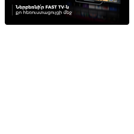
Գոհար Հարությունյան
13:26 / 08.07.2026
• LIFETECH
Ֆասթ բրենդը
ֆինանսական
ծառայություններ
կմատուցի
Եվրամիության
երկրներում
16:32 / 24.06.2026
• LIFETECH
Բանկինգն ու թվային
տրանսֆորմացիան․
հարցազրույց Ֆասթ
Բանկի մանրածախ
բիզնեսի տնօրեն
Տիգրան Սարգսյանի
հետ
12:37 / 11.06.2026
• LIFETECH
Ֆասթ Բանկի
զարգացման
հեռանկարներն ու
հաջողության
բանաձևը․ Խորհրդի
աշխատակազմի