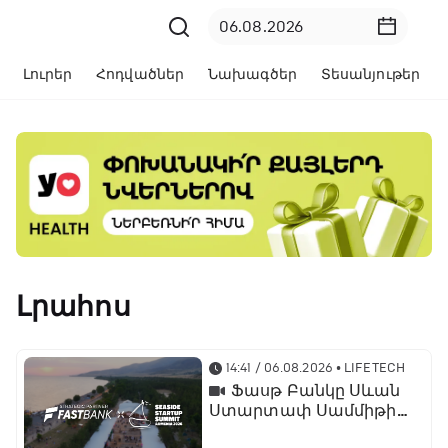
Լուրեր
Հոդվածներ
Նախագծեր
Տեսանյութեր
Լրահոս
14:41 / 06.08.2026
• LIFETECH
Ֆասթ Բանկը Սևան
Ստարտափ Սամմիթին
ներկայացրել է իր