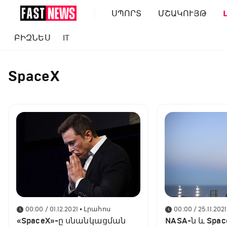
ՍՊՈՐՏ
ՄՇԱԿՈՒՅԹ
ԲԻԶՆԵՍ
IT
SpaceX
00:00 / 01.12.2021
• Լրահոս
00:00 / 25.11.2021
«SpaceX»-ը սնանկացման
NASA-ն և Spac