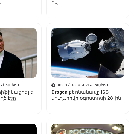
ով
 որը կբախվի
• Լրահոս
00:00 / 18.08.2021
• Լրահոս
րիֆիկացրել է
Dragon բեռնանավը ISS
ղծ էջը
կուղևորվի օգոստոսի 28-ին