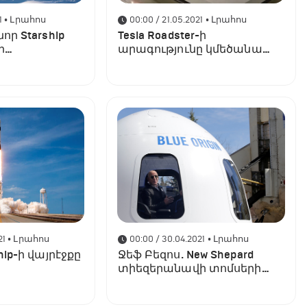
1
• Լրահոս
00:00 / 21.05.2021
• Լրահոս
որ Starship
Tesla Roadster-ի
ի
արագությունը կմեծանա
SpaceX տեխնոլոգիայի
միջոցով
21
• Լրահոս
00:00 / 30.04.2021
• Լրահոս
hip-ի վայրէջքը
Ջեֆ Բեզոս. New Shepard
տիեզերանավի տոմսերի
վաճառքը մեկնարկված է