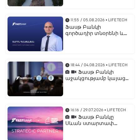
պրոդուկտներն ու
քարտային
առաջարկները
11:55 / 05.08.2026
• LIFETECH
Ֆասթ Բանկի
գործադիր տնօրենի և
տնօրինության
նախագահի
պաշտոնում նշանակվել
է Տարոն Գանջալյանը
18:44 / 04.08.2026
• LIFETECH
Ֆասթ Բանկի
աջակցությամբ կայացել
է մետաբոլիկ
համախտանիշի
թեմայով համաժողով
16:16 / 29.07.2026
• LIFETECH
Ֆասթ Բանկը
Սևան ստարտափ
սամմիթ 2026-ի
ռազմավարական