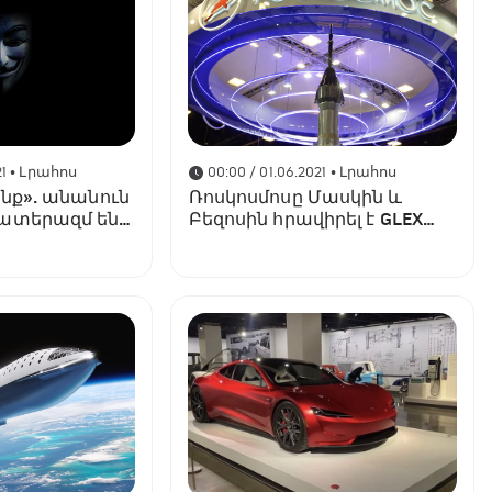
1
• Լրահոս
00:00 / 01.06.2021
• Լրահոս
ենք». անանուն
Ռոսկոսմոսը Մասկին և
ատերազմ են
Բեզոսին հրավիրել է GLEX
Իլոն Մասկին
ֆորում