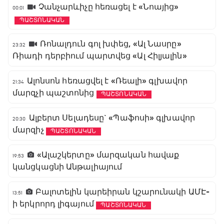
Չանչարևիչը հեռացել է «Նոայից»
00:01
ՊԱՇՏՈՆԱԿԱՆ
Ռոնալդուն գոլ խփեց, «Ալ Նասրը»
23:32
Ռիադի դերբիում պարտվեց «Ալ Հիլյալին»
Ալոնսոն հեռացվել է «Ռեալի» գլխավոր
21:34
մարզչի պաշտոնից
ՊԱՇՏՈՆԱԿԱՆ
Ալբերտ Սելադեսը` «Պաֆոսի» գլխավոր
20:30
մարզիչ
ՊԱՇՏՈՆԱԿԱՆ
«Ալաշկերտը» մարզական հավաք
19:53
կանցկացնի Անթալիայում
Բալոտելին կարեիրան կշարունակի ԱՄԷ-
13:51
ի երկրորդ լիգայում
ՊԱՇՏՈՆԱԿԱՆ