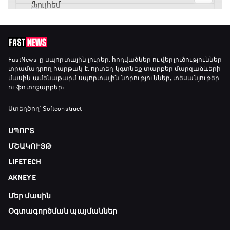
15:30 - 17:25
ԱԱ-2026, Փլեյ-օֆֆ, 1/4 եզրափակիչ.
Արգենտինա - Շվեյցարիա
FastNews
-ը սպորտային լուրեր, հոդվածներ ու վերլուծություններ
տրամադրող հարթակ է, որտեղ կգտնեք տարբեր մարզաձևերի
17:25 - 20:10
մասին ամենաթարմ սպորտային նորություններ, տեսանյութեր
ու ֆոտոշարքեր։
Լա լիգայի ստադիոնները
20:10 - 20:20
Ստեղծող՝ Softconstruct
ՍՊՈՐՏ
Անպարտելի. Ալեքս Ֆերգյուսոն
ՄՇԱԿՈՒՅԹ
20:20 - 20:45
LIFETECH
AKNEYE
Փ/Ֆ Ամեն ինչ կամ ոչինչ. Մանչեսթեր Սիթի
Մեր մասին
20:45 - 23:25
Օգտագործման պայմաններ