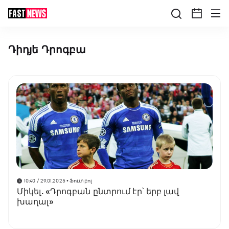
Դիդյե Դրոգբա
10:40 / 29.01.2025
• Ֆուտբոլ
Միկել. «Դրոգբան ընտրում էր՝ երբ լավ
խաղալ»