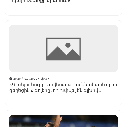
լիգայի «Փառքի սրահում»
20:20 / 18.04.2022
• Վիդեո
«Գլխելու նուրբ արվեստը». ամենակարևոր ու
գեղեցիկ 6 գոլերը, որ խփվել են գլխով
(տեսանյութ)