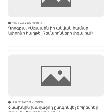
17:39 / 24.11.2022
• ՍՊՈՐՏ
Դրոգբա. «Մբապեն իր անվան համար
կփորձի հաղթել Չեմպիոնների լիգայում»
13:18 / 21.04.2022
• ՍՊՈՐՏ
6 նախկին խաղացող ընդգրկվել է Պրեմիեր