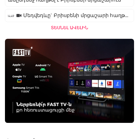
Մեդվեդևը` Բրիսբենի մրցաշարի հաղթող
14:49
ՏԵՍՆԵԼ ԱՎԵԼԻՆ