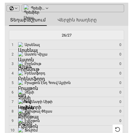
Իսպանիա - Բելգիա
08:55 - 10:50
Փ/Ֆ Երազանքի թիմեր
10:50 - 11:45
ԱԱ-2026, Փլեյ-օֆֆ, 1/4 եզրափակիչ.
Նորվեգիա - Անգլիա
11:45 - 14:30
GOAT. Մարզիչներ
14:30 - 15:00
Գիրինգ Ափ
15:00 - 15:30
Ֆորմուլա 1. Բելգիայի Գրան Պրի. Մրցարշավ