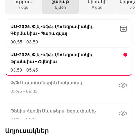
ուրբաթ
շաբաթ
կիրակի
երկուշա
7 օգս
Այսօր
9 օգս
10 օգս
ԱԱ-2026, Փլեյ-օֆֆ, 1/16 եզրափակիչ.
Գերմանիա - Պարագվայ
00:55 - 03:50
ԱԱ-2026, Փլեյ-օֆֆ, 1/16 եզրափակիչ.
Ֆրանսիա - Շվեդիա
03:50 - 05:45
Փ/Ֆ Սպասումներին հակառակ
05:45 - 06:35
Թենիս Հռոմի Մասթերս. Եզրափակիչ
06:35 - 08:55
Աղյուսակներ
ԱԱ-2026, Փլեյ-օֆֆ, 1/4 եզրափակիչ.