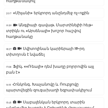
հաղթանակով
«Միլանի» երկրորդ անընդմեջ ոչ-ոքին
20:17
Անգլիայի գավաթ. Մարտինելիի հեթ-
19:59
տրիկն ու «Արսենալի» խոշոր հաշվով
հաղթանակը
Սվիտոլինան կարիերայի 19-րդ
18:27
տիտղոսն է նվաճել
Ֆլիկ. ««Ռեալի» դեմ խաղը բոլորովին այլ
17:08
բան է»
Հոնկոնգ. Խաչանովը և Ռուբլյովը
16:18
պարտվեցին զուգախաղի եզրափակիչում
Սաբալենկան երկրորդ տարին
15:45
անընդմեջ հաղթել է Բրիսբենի մրցաշարում