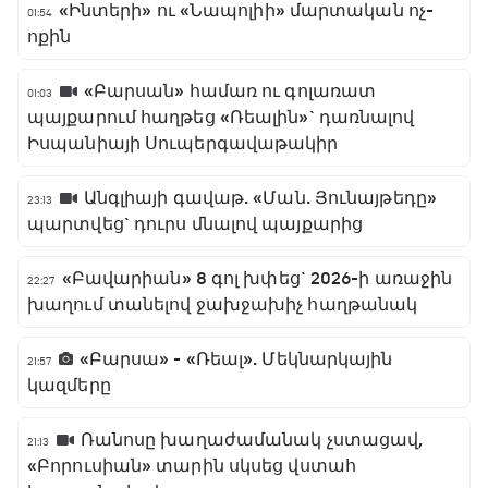
«Ինտերի» ու «Նապոլիի» մարտական ոչ-
01:54
ոքին
«Բարսան» համառ ու գոլառատ
01:03
պայքարում հաղթեց «Ռեալին»` դառնալով
Իսպանիայի Սուպերգավաթակիր
Անգլիայի գավաթ. «Ման. Յունայթեդը»
23:13
պարտվեց` դուրս մնալով պայքարից
«Բավարիան» 8 գոլ խփեց` 2026-ի առաջին
22:27
խաղում տանելով ջախջախիչ հաղթանակ
«Բարսա» - «Ռեալ». Մեկնարկային
21:57
կազմերը
Ռանոսը խաղաժամանակ չստացավ,
21:13
«Բորուսիան» տարին սկսեց վստահ