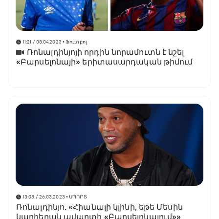
11:21 / 08.04.2023
• Ֆուտբոլ
Ռոնալդինյոյի որդին նորամուտն է նշել
«Բարսելոնայի» երիտասարդական թիմում
13:08 / 26.03.2023
• ՍՊՈՐՏ
Ռոնալդինյո. «Հիանալի կլինի, եթե Մեսին
կարիերան ավարտի «Բարսելոնայում»»