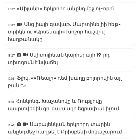
«Միլանի» երկրորդ անընդմեջ ոչ-ոքին
20:17
Անգլիայի գավաթ. Մարտինելիի հեթ-
19:59
տրիկն ու «Արսենալի» խոշոր հաշվով
հաղթանակը
Սվիտոլինան կարիերայի 19-րդ
18:27
տիտղոսն է նվաճել
Ֆլիկ. ««Ռեալի» դեմ խաղը բոլորովին այլ
17:08
բան է»
Հոնկոնգ. Խաչանովը և Ռուբլյովը
16:18
պարտվեցին զուգախաղի եզրափակիչում
Սաբալենկան երկրորդ տարին
15:45
անընդմեջ հաղթել է Բրիսբենի մրցաշարում