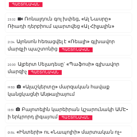
ՊԱՇՏՈՆԱԿԱՆ
Ռոնալդուն գոլ խփեց, «Ալ Նասրը»
23:32
Ռիադի դերբիում պարտվեց «Ալ Հիլյալին»
Ալոնսոն հեռացվել է «Ռեալի» գլխավոր
21:34
մարզչի պաշտոնից
ՊԱՇՏՈՆԱԿԱՆ
Ալբերտ Սելադեսը` «Պաֆոսի» գլխավոր
20:30
մարզիչ
ՊԱՇՏՈՆԱԿԱՆ
«Ալաշկերտը» մարզական հավաք
19:53
կանցկացնի Անթալիայում
Բալոտելին կարեիրան կշարունակի ԱՄԷ-
13:51
ի երկրորդ լիգայում
ՊԱՇՏՈՆԱԿԱՆ
«Ինտերի» ու «Նապոլիի» մարտական ոչ-
01:54