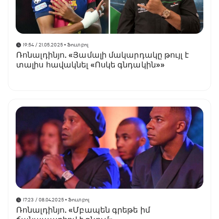
19:54 / 21.05.2025
• Ֆուտբոլ
Ռոնալդինյո. «Յամալի մակարդակը թույլ է
տալիս հավակնել «Ոսկե գնդակին»»
17:23 / 08.04.2025
• Ֆուտբոլ
Ռոնալդինյո. «Մբապեն գրեթե իմ