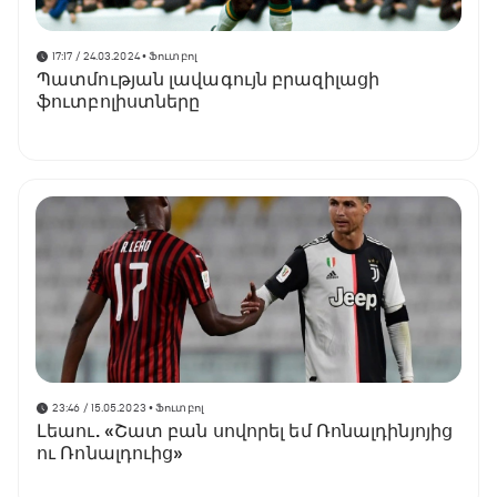
17:17 / 24.03.2024
• Ֆուտբոլ
Պատմության լավագույն բրազիլացի
ֆուտբոլիստները
23:46 / 15.05.2023
• Ֆուտբոլ
Լեաու. «Շատ բան սովորել եմ Ռոնալդինյոյից
ու Ռոնալդուից»