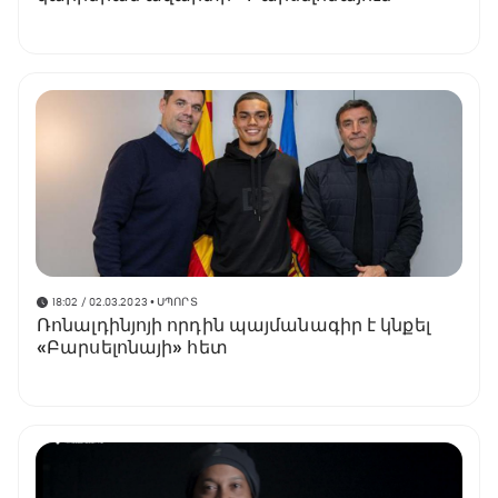
18:02 / 02.03.2023
• ՍՊՈՐՏ
Ռոնալդինյոյի որդին պայմանագիր է կնքել
«Բարսելոնայի» հետ