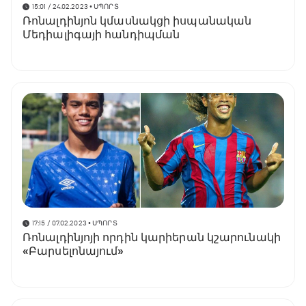
15:01 / 24.02.2023
• ՍՊՈՐՏ
Ռոնալդինյոն կմասնակցի իսպանական
Մեդիալիգայի հանդիպման
17:15 / 07.02.2023
• ՍՊՈՐՏ
Ռոնալդինյոյի որդին կարիերան կշարունակի
«Բարսելոնայում»