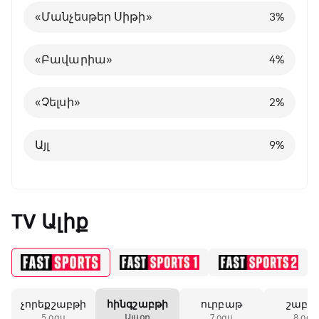
«Մանչեսթեր Սիթի»
3
%
Այլ
Պորտուգալիա
24
8
%
%
«Բավարիա»
4
%
Բելգիա
1
%
«Չելսի»
2
%
Այլ
8
%
Այլ
9
%
TV Ալիք
Բացօթյա մարզական շոու
01:30 - 02:00
չորեքշաբթի
հինգշաբթի
ուրբաթ
շաբա
Փ/Ֆ Երազանքի թիմեր
5 օգս
Այսօր
7 օգս
8 օգս