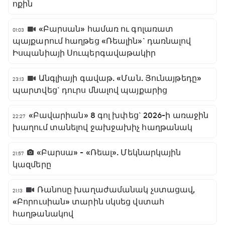
ոքին
«Բարսան» համառ ու գոլառատ
01:03
պայքարում հաղթեց «Ռեալին»` դառնալով
Իսպանիայի Սուպերգավաթակիր
Անգլիայի գավաթ. «Ման. Յունայթեդը»
23:13
պարտվեց` դուրս մնալով պայքարից
«Բավարիան» 8 գոլ խփեց` 2026-ի առաջին
22:27
խաղում տանելով ջախջախիչ հաղթանակ
«Բարսա» - «Ռեալ». Մեկնարկային
21:57
կազմերը
Ռանոսը խաղաժամանակ չստացավ,
21:13
«Բորուսիան» տարին սկսեց վստահ
հաղթանակով