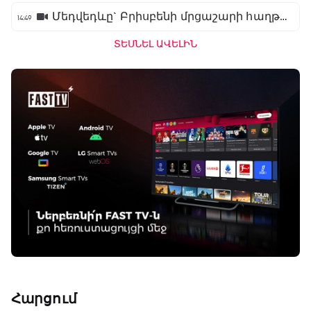
Մեդվեդևը` Բրիսբենի մրցաշարի հաղթող
14:49
ՏԵՍՆԵԼ ԱՎԵԼԻՆ
Հարցում