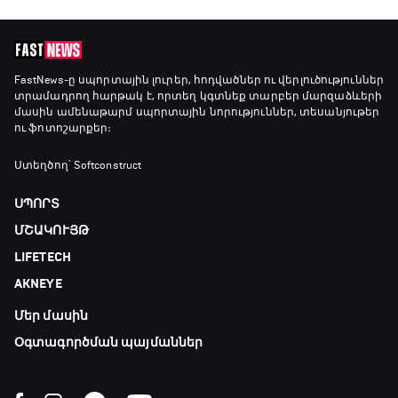
Անգլիա - Արգենտինա
16:10 - 18:10
Առագաստանավային սպորտ
FastNews
-ը սպորտային լուրեր, հոդվածներ ու վերլուծություններ
տրամադրող հարթակ է, որտեղ կգտնեք տարբեր մարզաձևերի
18:10 - 18:40
մասին ամենաթարմ սպորտային նորություններ, տեսանյութեր
ու ֆոտոշարքեր։
Լա լիգայի ստադիոնները
Ստեղծող՝ Softconstruct
18:40 - 18:50
ՍՊՈՐՏ
ՄՇԱԿՈՒՅԹ
ԱԱ-2026, Փլեյ-օֆֆ, 3-րդ տեղի խաղ.
LIFETECH
Ֆրանսիա - Անգլիա
18:50 - 21:10
AKNEYE
Մեր մասին
Փ/Ֆ Ամեն ինչ կամ ոչինչ. Մանչեսթեր Սիթի
21:10 - 23:45
Օգտագործման պայմաններ