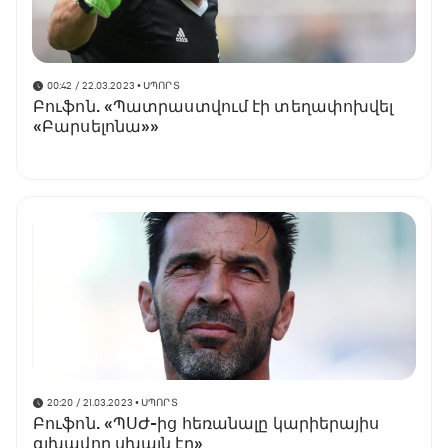
00:42 / 22.03.2023
• ՍՊՈՐՏ
Բուֆոն. «Պատրաստվում էի տեղափոխվել
«Բարսելոնա»»
20:20 / 21.03.2023
• ՍՊՈՐՏ
Բուֆոն. «ՊՍԺ-ից հեռանալը կարիերայիս
գլխավոր սխալն էր»