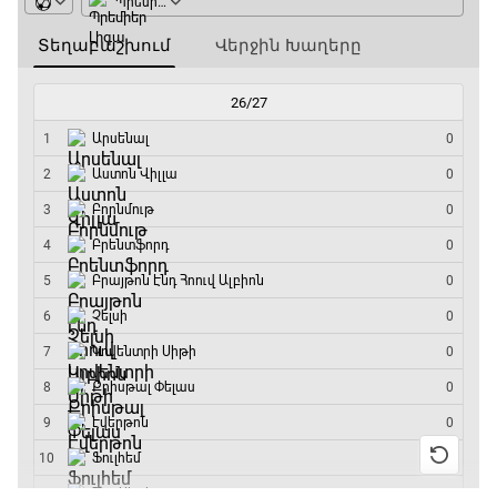
Անգլիա - Արգենտինա
13:20 - 15:20
GOAT. Ռեգբի
15:20 - 15:45
ԱԱ-2026, Փլեյ-օֆֆ, կիսաեզրափակիչ.
Ֆրանսիա - Իսպանիա
15:45 - 17:40
Փ/Ֆ Ակումբների աշխարհ
17:40 - 18:35
Լա լիգայի ստադիոնները
18:35 - 18:45
GOAT. Ֆորմուլա 1-ի ավտոարշավորդներ