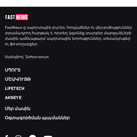
18:45 - 19:10
Ֆորմուլա 1. Հունգարիայի Գրան Պրի.
FastNews
-ը սպորտային լուրեր, հոդվածներ ու վերլուծություններ
տրամադրող հարթակ է, որտեղ կգտնեք տարբեր մարզաձևերի
Մրցարշավ
մասին ամենաթարմ սպորտային նորություններ, տեսանյութեր
19:10 - 21:30
ու ֆոտոշարքեր։
ԱԱ-2026, Փլեյ-օֆֆ, եզրափակիչ. Իսպանիա -
Ստեղծող՝ Softconstruct
Արգենտինա
21:30 - 00:00
ՍՊՈՐՏ
ՄՇԱԿՈՒՅԹ
LIFETECH
AKNEYE
Մեր մասին
Օգտագործման պայմաններ