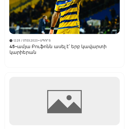
12:25 / 07.03.2023
• ՍՊՈՐՏ
45-ամյա Բուֆոնն ասել է՝ երբ կավարտի
կարիերան