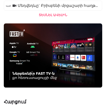
Մեդվեդևը` Բրիսբենի մրցաշարի հաղթող
14:49
ՏԵՍՆԵԼ ԱՎԵԼԻՆ
Հարցում