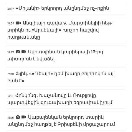
«Միլանի» երկրորդ անընդմեջ ոչ-ոքին
20:17
Անգլիայի գավաթ. Մարտինելիի հեթ-
19:59
տրիկն ու «Արսենալի» խոշոր հաշվով
հաղթանակը
Սվիտոլինան կարիերայի 19-րդ
18:27
տիտղոսն է նվաճել
Ֆլիկ. ««Ռեալի» դեմ խաղը բոլորովին այլ
17:08
բան է»
Հոնկոնգ. Խաչանովը և Ռուբլյովը
16:18
պարտվեցին զուգախաղի եզրափակիչում
Սաբալենկան երկրորդ տարին
15:45
անընդմեջ հաղթել է Բրիսբենի մրցաշարում