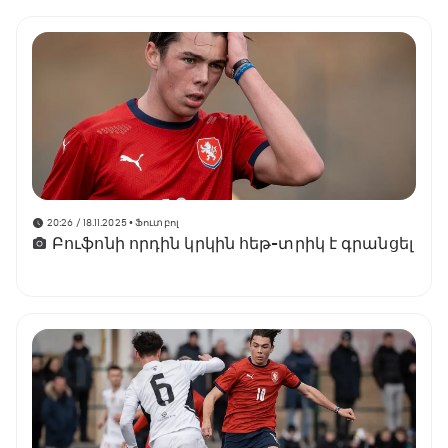
20:26 / 18.11.2025
• Ֆուտբոլ
Բուֆոնի որդին կրկին հեթ-տրիկ է գրանցել