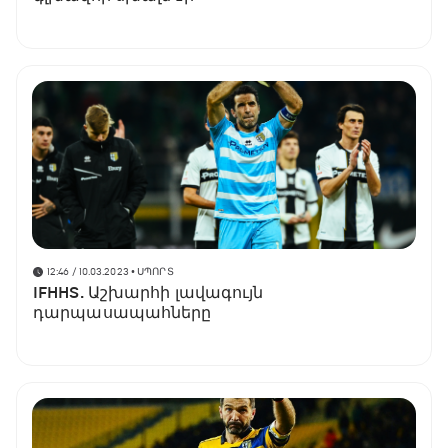
12:46 / 10.03.2023
• ՍՊՈՐՏ
IFHHS. Աշխարհի լավագույն
դարպասապահները