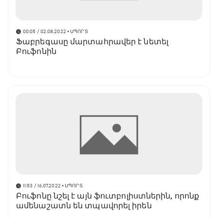
00:05 / 02.08.2022
• ՍՊՈՐՏ
Ֆաբրեգասը մարտահրավեր է նետել
Բուֆոնին
11:53 / 16.07.2022
• ՍՊՈՐՏ
Բուֆոնը նշել է այն ֆուտբոլիստներին, որոնք
ամենաշատն են տպավորել իրեն