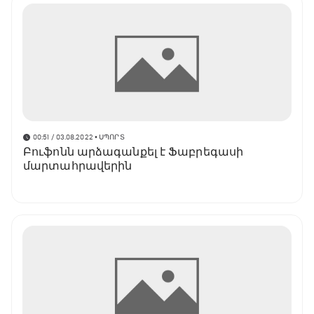
00:51 / 03.08.2022
• ՍՊՈՐՏ
Բուֆոնն արձագանքել է Ֆաբրեգասի
մարտահրավերին