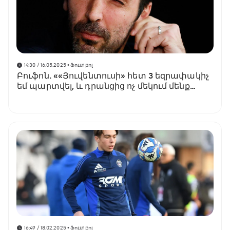
14:30 / 16.05.2025
• Ֆուտբոլ
Բուֆոն. ««Յուվենտուսի» հետ 3 եզրափակիչ
եմ պարտվել, և դրանցից ոչ մեկում մենք
արժանի չենք եղել հաղթանակի»
16:49 / 18.02.2025
• Ֆուտբոլ