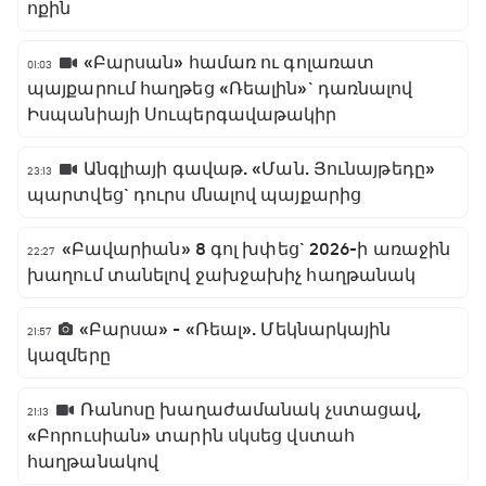
ոքին
«Բարսան» համառ ու գոլառատ
01:03
պայքարում հաղթեց «Ռեալին»` դառնալով
Իսպանիայի Սուպերգավաթակիր
Անգլիայի գավաթ. «Ման. Յունայթեդը»
23:13
պարտվեց` դուրս մնալով պայքարից
«Բավարիան» 8 գոլ խփեց` 2026-ի առաջին
22:27
խաղում տանելով ջախջախիչ հաղթանակ
«Բարսա» - «Ռեալ». Մեկնարկային
21:57
կազմերը
Ռանոսը խաղաժամանակ չստացավ,
21:13
«Բորուսիան» տարին սկսեց վստահ
հաղթանակով