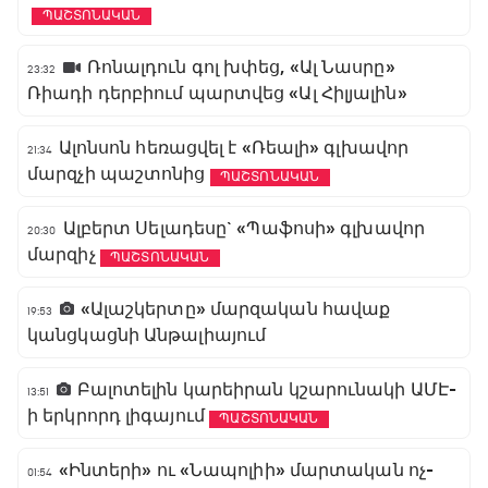
ՊԱՇՏՈՆԱԿԱՆ
Ռոնալդուն գոլ խփեց, «Ալ Նասրը»
23:32
Ռիադի դերբիում պարտվեց «Ալ Հիլյալին»
Ալոնսոն հեռացվել է «Ռեալի» գլխավոր
21:34
մարզչի պաշտոնից
ՊԱՇՏՈՆԱԿԱՆ
Ալբերտ Սելադեսը` «Պաֆոսի» գլխավոր
20:30
մարզիչ
ՊԱՇՏՈՆԱԿԱՆ
«Ալաշկերտը» մարզական հավաք
19:53
կանցկացնի Անթալիայում
Բալոտելին կարեիրան կշարունակի ԱՄԷ-
13:51
ի երկրորդ լիգայում
ՊԱՇՏՈՆԱԿԱՆ
«Ինտերի» ու «Նապոլիի» մարտական ոչ-
01:54