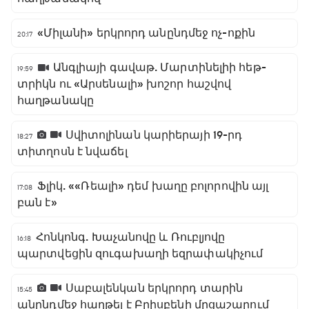
«Միլանի» երկրորդ անընդմեջ ոչ-ոքին
20:17
Անգլիայի գավաթ. Մարտինելիի հեթ-
19:59
տրիկն ու «Արսենալի» խոշոր հաշվով
հաղթանակը
Սվիտոլինան կարիերայի 19-րդ
18:27
տիտղոսն է նվաճել
Ֆլիկ. ««Ռեալի» դեմ խաղը բոլորովին այլ
17:08
բան է»
Հոնկոնգ. Խաչանովը և Ռուբլյովը
16:18
պարտվեցին զուգախաղի եզրափակիչում
Սաբալենկան երկրորդ տարին
15:45
անընդմեջ հաղթել է Բրիսբենի մրցաշարում