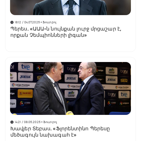
18:12 / 04.07.2025
• Ֆուտբոլ
Պերես. «ԱԱԱ-ն նույնքան լուրջ մրցաշար է,
որքան Չեմպիոնների լիգան»
14:21 / 08.05.2025
• Ֆուտբոլ
Խավյեր Տեբաս. «Ֆլորենտինո Պերեսը
մեծագույն նախագահ է»