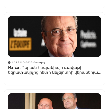
21:23 / 26.04.2025
• Ֆուտբոլ
Marca. Պերեսն Իսպանիայի գավաթի
եզրափակիչից հետո Անչելոտիի վերաբերյալ
վերջնական որոշում կկայացնի