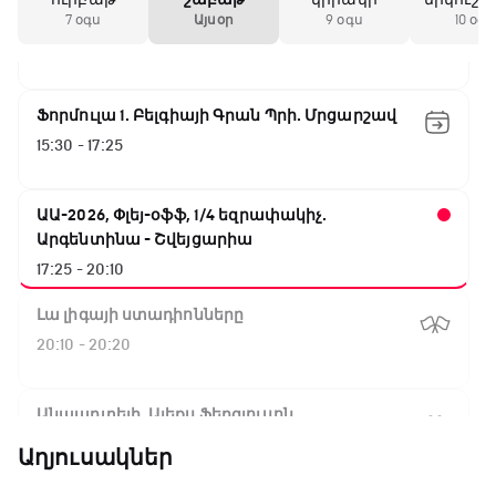
Գիրինգ Ափ
7 օգս
Այսօր
9 օգս
10 օգս
15:00 - 15:30
Ֆորմուլա 1. Բելգիայի Գրան Պրի. Մրցարշավ
15:30 - 17:25
ԱԱ-2026, Փլեյ-օֆֆ, 1/4 եզրափակիչ.
Արգենտինա - Շվեյցարիա
17:25 - 20:10
Լա լիգայի ստադիոնները
20:10 - 20:20
Անպարտելի. Ալեքս Ֆերգյուսոն
20:20 - 20:45
Աղյուսակներ