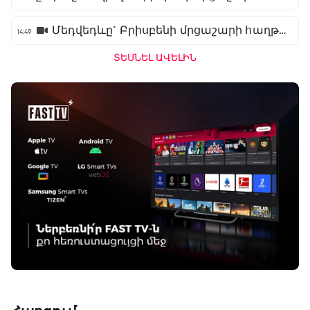
Մեդվեդևը` Բրիսբենի մրցաշարի հաղթող
14:49
ՏԵՍՆԵԼ ԱՎԵԼԻՆ