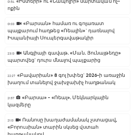
«Ինտերի» ու «Նապոլիի» մարտական ոչ-
01:54
ոքին
«Բարսան» համառ ու գոլառատ
01:03
պայքարում հաղթեց «Ռեալին»` դառնալով
Իսպանիայի Սուպերգավաթակիր
Անգլիայի գավաթ. «Ման. Յունայթեդը»
23:13
պարտվեց` դուրս մնալով պայքարից
«Բավարիան» 8 գոլ խփեց` 2026-ի առաջին
22:27
խաղում տանելով ջախջախիչ հաղթանակ
«Բարսա» - «Ռեալ». Մեկնարկային
21:57
կազմերը
Ռանոսը խաղաժամանակ չստացավ,
21:13
«Բորուսիան» տարին սկսեց վստահ
հաղթանակով