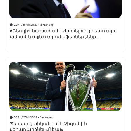
22:41 / 18.06.2023
• Ֆուտբոլ
«Ռեալի» նախագահ. «Խոսելուից հետո այս
ամռանն այլևս տրանսֆերներ չենք
կատարի»
20:31 / 17.06.2023
• Ֆուտբոլ
Պերեսը ցանկանում է Զիդանին
վերադարձնել «Ռեալ»