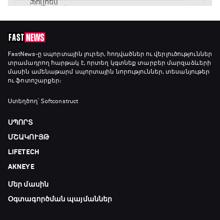
FastNews
-ը սպորտային լուրեր, հոդվածներ ու վերլուծություններ
տրամադրող հարթակ է, որտեղ կգտնեք տարբեր մարզաձևերի
մասին ամենաթարմ սպորտային նորություններ, տեսանյութեր
ու ֆոտոշարքեր։
Ստեղծող՝ Softconstruct
ՍՊՈՐՏ
ՄՇԱԿՈՒՅԹ
LIFETECH
AKNEYE
Մեր մասին
Օգտագործման պայմաններ