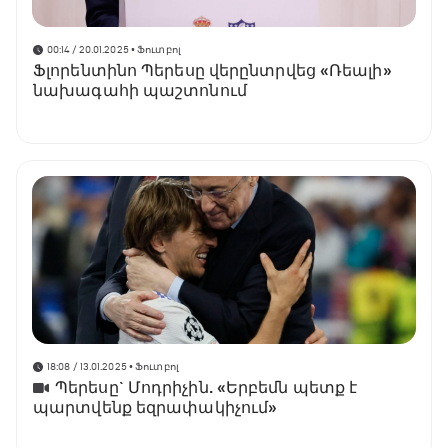
00:14 / 20.01.2025
• Ֆուտբոլ
Ֆլորենտինո Պերեսը վերընտրվեց «Ռեալի»
նախագահի պաշտոնում
18:08 / 13.01.2025
• Ֆուտբոլ
Պերեսը` Մոդրիչին. «Երբեմն պետք է
պարտվենք եզրափակիչում»