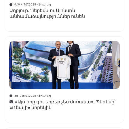
19:49 / 17.07.2025
• Ֆուտբոլ
Աղբյուր. Պերեսն ու Ալոնսոն
անհամաձայնություններ ունեն
15:51 / 15.07.2025
• Ֆուտբոլ
«Այս օրը դու երբեք չես մոռանա». Պերեսը՝
«Ռեալի» նորեկին