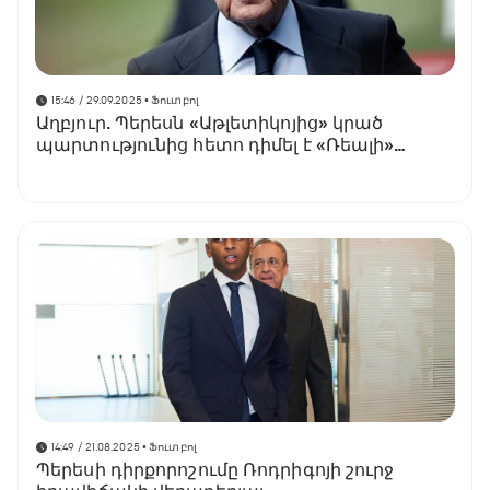
15:46 / 29.09.2025
• Ֆուտբոլ
Աղբյուր. Պերեսն «Աթլետիկոյից» կրած
պարտությունից հետո դիմել է «Ռեալի»
ֆուտբոլիստներին
14:49 / 21.08.2025
• Ֆուտբոլ
Պերեսի դիրքորոշումը Ռոդրիգոյի շուրջ