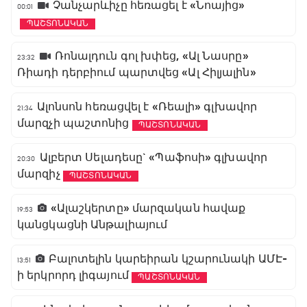
Չանչարևիչը հեռացել է «Նոայից»
00:01
ՊԱՇՏՈՆԱԿԱՆ
Ռոնալդուն գոլ խփեց, «Ալ Նասրը»
23:32
Ռիադի դերբիում պարտվեց «Ալ Հիլյալին»
Ալոնսոն հեռացվել է «Ռեալի» գլխավոր
21:34
մարզչի պաշտոնից
ՊԱՇՏՈՆԱԿԱՆ
Ալբերտ Սելադեսը` «Պաֆոսի» գլխավոր
20:30
մարզիչ
ՊԱՇՏՈՆԱԿԱՆ
«Ալաշկերտը» մարզական հավաք
19:53
կանցկացնի Անթալիայում
Բալոտելին կարեիրան կշարունակի ԱՄԷ-
13:51
ի երկրորդ լիգայում
ՊԱՇՏՈՆԱԿԱՆ