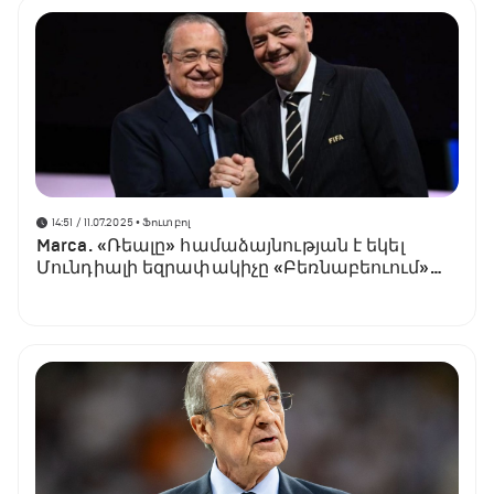
14:51 / 11.07.2025
• Ֆուտբոլ
Marca. «Ռեալը» համաձայնության է եկել
Մունդիալի եզրափակիչը «Բեռնաբեուում»
անցկացնելու վերաբերյալ