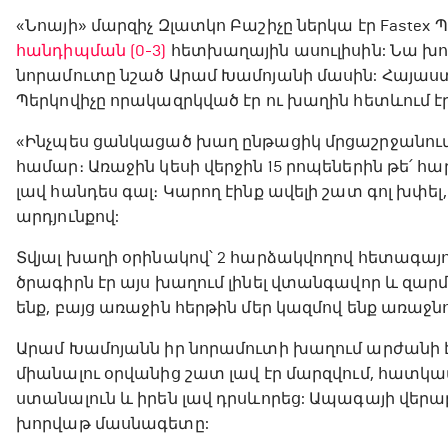
«Նոայի» մարզիչ Զլատկո Բաշիչը ներկա էր Fastex Պ
հանդիպման (0-3)
հետխաղային ասուլիսին: Նա խո
նորամուտը նշած Արամ Խամոյանի մասին: Հայաս
Պերկովիչը որակազրկված էր ու խաղին հետևում էր
«Ինչպես ցանկացած խաղ ընթացիկ մրցաշրջանում,
համար։ Առաջին կեսի վերջին 15 րոպեներին թե՛ 
լավ հանդես գալ։ Կարող էինք ավելի շատ գոլ խփել
արդյունքով:
Տվյալ խաղի օրինակով՝ 2 հարձակվողով հետագայո
ծրագիրն էր այս խաղում լինել վտանգավոր և զա
ենք, բայց առաջին հերթին մեր կազմով ենք առաջնո
Արամ Խամոյանն իր նորամուտի խաղում արժանի էր 
միանալու օրվանից շատ լավ էր մարզվում, հատ
ստանալուն և իրեն լավ դրսևորեց: Ապագայի վերաբե
խորվաթ մասնագետը: