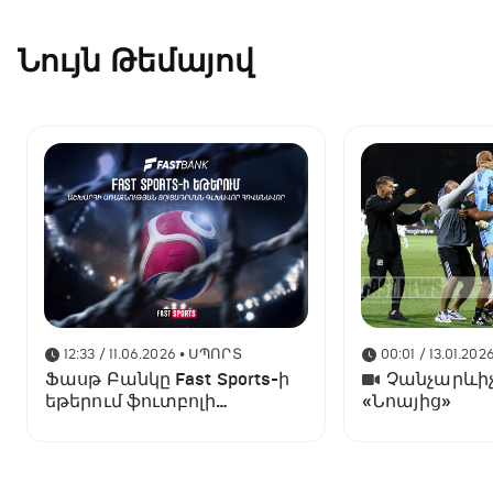
Նույն Թեմայով
12:33 / 11.06.2026
• ՍՊՈՐՏ
00:01 / 13.01.202
Ֆասթ Բանկը Fast Sports-ի
Չանչարևիչ
եթերում ֆուտբոլի
«Նոայից»
աշխարհի առաջնության
ցուցադրման գլխավոր
հովանավորն է