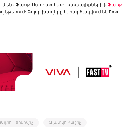
ում են «Ֆասթ Սպորտ» հեռուստաալիքների («
Ֆասթ
ղիղ եթերում: Բոլոր խաղերը հեռարձակվում են Fast
նդրո Պերկովիչ
Զլատկո Բաշիչ