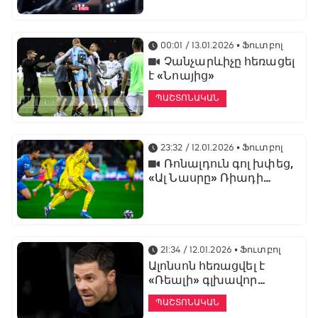
առաջնության
ցուցադրման գլխավոր
հովանավորն է
00:01 / 13.01.2026
• Ֆուտբոլ
Չանչարևիչը հեռացել
է «Նոայից»
ՊԱՇՏՈՆԱԿԱՆ
23:32 / 12.01.2026
• Ֆուտբոլ
Ռոնալդուն գոլ խփեց,
«Ալ Նասրը» Ռիադի
դերբիում պարտվեց «Ալ
Հիլյալին»
21:34 / 12.01.2026
• Ֆուտբոլ
Ալոնսոն հեռացվել է
«Ռեալի» գլխավոր
մարզչի պաշտոնից
ՊԱՇՏՈՆԱԿԱՆ