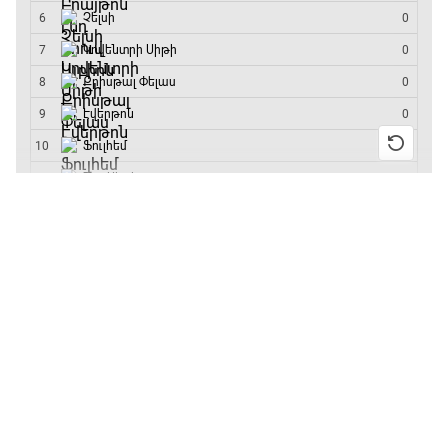
մրցաշարի հաղթող
23:50 - 00:00
13:55 / 11.01.2026
• Թենիս
Բուբլիկը հաղթեց
Հոնկոնգի մրցաշարում
և կարիերայում
առաջին անգամ կլինի
10-րդը
12:39 / 11.01.2026
• Ֆուտբոլ
Անգլիայի գավաթ.
«Չելսին» Ռոսենյորի
գլխավորությամբ
առաջին խաղում
հաղթել է
11:38 / 11.01.2026
• Ֆուտբոլ
Ինչ դիտել այսօր