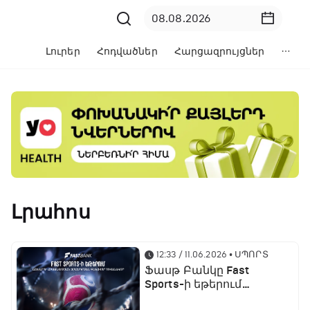
Լուրեր
Հոդվածներ
Հարցազրույցներ
Լրահոս
12:33 / 11.06.2026
• ՍՊՈՐՏ
Ֆասթ Բանկը Fast
Sports-ի եթերում
ֆուտբոլի աշխարհի