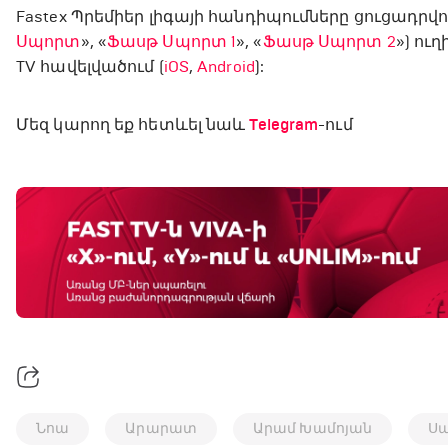
Fastex Պրեմիեր լիգայի հանդիպումները ցուցադրվ
Սպորտ
», «
Ֆասթ Սպորտ 1
», «
Ֆասթ Սպորտ 2
») ու
TV հավելվածում (
iOS
,
Android
):
Մեզ կարող եք հետևել նաև
Telegram
-ում
Նոա
Արարատ
Արամ Խամոյան
Սա