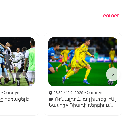
ԲՈԼՈՐԸ
6
• Ֆուտբոլ
23:32 / 12.01.2026
• Ֆուտբոլ
ը հեռացել է
Ռոնալդուն գոլ խփեց, «Ալ
Նասրը» Ռիադի դերբիում
պարտվեց «Ալ Հիլյալին»