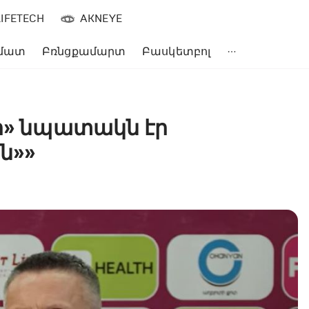
LIFETECH
AKNEYE
մատ
Բռնցքամարտ
Բասկետբոլ
յի» նպատակն էր
ն»»