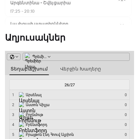
Ֆլիկ. ««Ռեալի» դեմ
Արգենտինա - Շվեյցարիա
խաղը բոլորովին այլ
17:25 - 20:10
բան է»
Լա լիգայի ստադիոնները
20:10 - 20:20
Աղյուսակներ
16:18 / 11.01.2026
• Թենիս
Հոնկոնգ. Խաչանովը և
Անպարտելի. Ալեքս Ֆերգյուսոն
Ռուբլյովը պարտվեցին
զուգախաղի
20:20 - 20:45
եզրափակիչում
Փ/Ֆ Ամեն ինչ կամ ոչինչ. Մանչեսթեր Սիթի
15:45 / 11.01.2026
• Թենիս
20:45 - 23:25
Սաբալենկան
երկրորդ տարին
անընդմեջ հաղթել է
GOAT. Խառը մենամարտեր
Բրիսբենի մրցաշարում
23:25 - 23:50
14:49 / 11.01.2026
• Թենիս
Փ/Ֆ Երազանքի թիմեր
Մեդվեդևը` Բրիսբենի