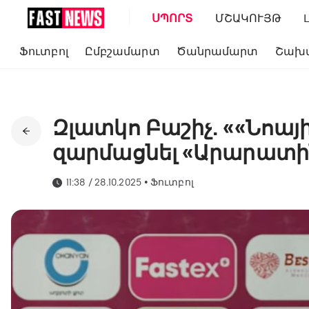
ՍՊՈՐՏ
ՄՇԱԿՈՒՅԹ
Ֆուտբոլ
Ըմբշամարտ
Ծանրամարտ
Շախ
Զլատկո Բաշիչ. ««Նոա
զարմացնել «Արարատի
11:38 / 28.10.2025
•
Ֆուտբոլ