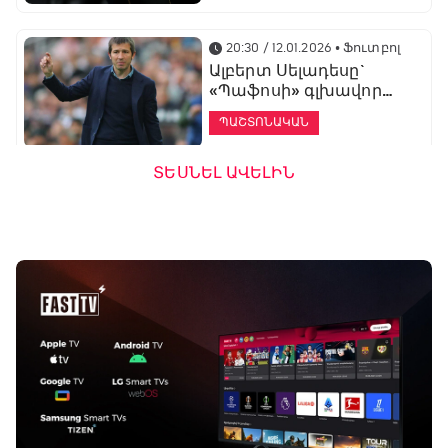
20:30 / 12.01.2026
• Ֆուտբոլ
Ալբերտ Սելադեսը`
«Պաֆոսի» գլխավոր
մարզիչ
ՊԱՇՏՈՆԱԿԱՆ
ՏԵՍՆԵԼ ԱՎԵԼԻՆ
19:53 / 12.01.2026
• Ֆուտբոլ
«Ալաշկերտը»
մարզական հավաք
կանցկացնի
Անթալիայում
13:51 / 12.01.2026
• Ֆուտբոլ
Բալոտելին
կարեիրան կշարունակի
ԱՄԷ-ի երկրորդ լիգայում
ՊԱՇՏՈՆԱԿԱՆ