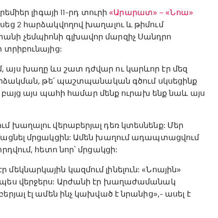
րեմիեր լիգայի 11-րդ տուրի
«Արարատ» – «Նոա»
սեց 2 հարձակվողով խաղալու և թիմում
տանի չեմպիոնի գլխավոր մարզիչ Սանդրո
 տրիբունայից:
 այս խաղը ևս շատ դժվար ու կարևոր էր մեզ
հարձակման, թե՛ պաշտպանական գծում սկսեցինք
, բայց այս պահի համար մենք ուրախ ենք նաև այս
ւմ խաղալու վերաբերյալ դեռ կտեսնենք: Մեր
րմացնել մրցակցին: Ամեն խաղում ադապտացվում
րդվում, հետո նոր՝ մրցակցի:
մեկնարկային կազմում լինելուն: «Նոային»
կապես վերջերս: Արժանի էր խաղաժամանակ
րյալ էլ ամեն ինչ կախված է նրանից»,- ասել է