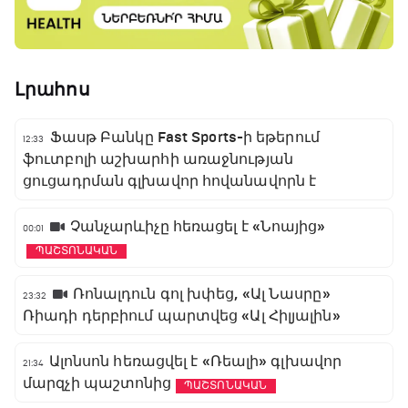
Լրահոս
Ֆասթ Բանկը Fast Sports-ի եթերում
12:33
ֆուտբոլի աշխարհի առաջնության
ցուցադրման գլխավոր հովանավորն է
Չանչարևիչը հեռացել է «Նոայից»
00:01
ՊԱՇՏՈՆԱԿԱՆ
Ռոնալդուն գոլ խփեց, «Ալ Նասրը»
23:32
Ռիադի դերբիում պարտվեց «Ալ Հիլյալին»
Ալոնսոն հեռացվել է «Ռեալի» գլխավոր
21:34
մարզչի պաշտոնից
ՊԱՇՏՈՆԱԿԱՆ