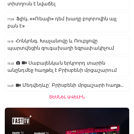
տիտղոսն է նվաճել
Ֆլիկ. ««Ռեալի» դեմ խաղը բոլորովին այլ
17:08
բան է»
Հոնկոնգ. Խաչանովը և Ռուբլյովը
16:18
պարտվեցին զուգախաղի եզրափակիչում
Սաբալենկան երկրորդ տարին
15:45
անընդմեջ հաղթել է Բրիսբենի մրցաշարում
Մեդվեդևը` Բրիսբենի մրցաշարի հաղթող
14:49
ՏԵՍՆԵԼ ԱՎԵԼԻՆ