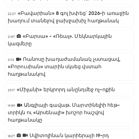
«Բավարիան» 8 գոլ խփեց` 2026-ի առաջին
22:27
խաղում տանելով ջախջախիչ հաղթանակ
«Բարսա» - «Ռեալ». Մեկնարկային
21:57
կազմերը
Ռանոսը խաղաժամանակ չստացավ,
21:13
«Բորուսիան» տարին սկսեց վստահ
հաղթանակով
«Միլանի» երկրորդ անընդմեջ ոչ-ոքին
20:17
Անգլիայի գավաթ. Մարտինելիի հեթ-
19:59
տրիկն ու «Արսենալի» խոշոր հաշվով
հաղթանակը
Սվիտոլինան կարիերայի 19-րդ
18:27