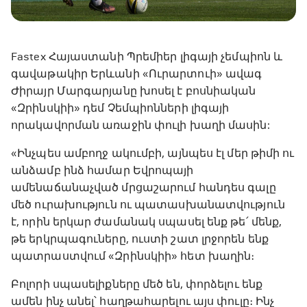
Fastex Հայաստանի Պրեմիեր լիգայի չեմպիոն և
գավաթակիր Երևանի «Ուրարտուի» ավագ
Ժիրայր Մարգարյանը խոսել է բոսնիական
«Զրինսկիի» դեմ Չեմպիոնների լիգայի
որակավորման առաջին փուլի խաղի մասին:
«Ինչպես ամբողջ ակումբի, այնպես էլ մեր թիմի ու
անձամբ ինձ համար Եվրոպայի
ամենաճանաչված մրցաշարում հանդես գալը
մեծ ուրախություն ու պատասխանատվություն
է, որին երկար ժամանակ սպասել ենք թե՛ մենք,
թե երկրպագուները, ուստի շատ լրջորեն ենք
պատրաստվում «Զրինսկիի» հետ խաղին։
Բոլորի սպասելիքները մեծ են, փորձելու ենք
ամեն ինչ անել՝ հաղթահարելու այս փուլը։ Ինչ