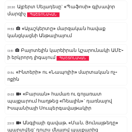
Ալբերտ Սելադեսը` «Պաֆոսի» գլխավոր
20:30
մարզիչ
ՊԱՇՏՈՆԱԿԱՆ
«Ալաշկերտը» մարզական հավաք
19:53
կանցկացնի Անթալիայում
Բալոտելին կարեիրան կշարունակի ԱՄԷ-
13:51
ի երկրորդ լիգայում
ՊԱՇՏՈՆԱԿԱՆ
«Ինտերի» ու «Նապոլիի» մարտական ոչ-
01:54
ոքին
«Բարսան» համառ ու գոլառատ
01:03
պայքարում հաղթեց «Ռեալին»` դառնալով
Իսպանիայի Սուպերգավաթակիր
Անգլիայի գավաթ. «Ման. Յունայթեդը»
23:13
պարտվեց` դուրս մնալով պայքարից