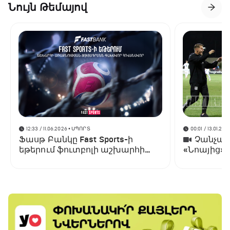
Նույն Թեմայով
12:33 / 11.06.2026
• ՍՊՈՐՏ
00:01 / 13.01.202
Ֆասթ Բանկը Fast Sports-ի
Չանչարև
եթերում ֆուտբոլի աշխարհի
«Նոայից»
առաջնության ցուցադրման
գլխավոր հովանավորն է