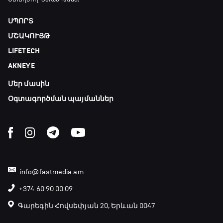
ՍՊՈՐՏ
Ֆորմուլա 1. Հունգարիայի Գրան Պրի.
ՄՇԱԿՈՒՅԹ
Մրցարշավ
LIFETECH
19:10 - 21:30
AKNEYE
ԱԱ-2026, Փլեյ-օֆֆ, եզրափակիչ. Իսպանիա -
Արգենտինա
Մեր մասին
21:30 - 00:00
Օգտագործման պայմաններ
info@fastmedia.am
+374 60 90 00 09
Գարեգին Հովսեփյան 20, Երևան 0047