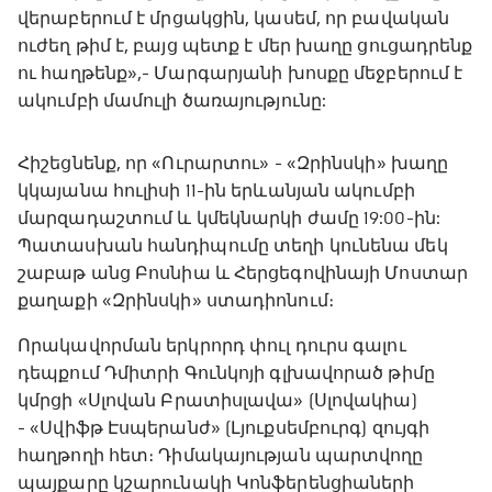
վերաբերում է մրցակցին, կասեմ, որ բավական
ուժեղ թիմ է, բայց պետք է մեր խաղը ցուցադրենք
ու հաղթենք»,- Մարգարյանի խոսքը մեջբերում է
ակումբի մամուլի ծառայությունը:
Հիշեցնենք, որ «Ուրարտու» - «Զրինսկի» խաղը
կկայանա հուլիսի 11-ին երևանյան ակումբի
մարզադաշտում և կմեկնարկի ժամը 19:00-ին:
Պատասխան հանդիպումը տեղի կունենա մեկ
շաբաթ անց Բոսնիա և Հերցեգովինայի Մոստար
քաղաքի «Զրինսկի» ստադիոնում։
Որակավորման երկրորդ փուլ դուրս գալու
դեպքում Դմիտրի Գունկոյի գլխավորած թիմը
կմրցի «Սլովան Բրատիսլավա» (Սլովակիա)
- «Սվիֆթ Էսպերանժ» (Լյուքսեմբուրգ) զույգի
հաղթողի հետ։ Դիմակայության պարտվողը
պայքարը կշարունակի Կոնֆերենցիաների