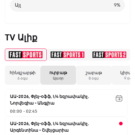
Այլ
9
%
TV Ալիք
հինգշաբթի
ուրբաթ
շաբաթ
կիրա
6 օգս
Այսօր
8 օգս
9 օգս
ԱԱ-2026, Փլեյ-օֆֆ, 1/4 եզրափակիչ.
Նորվեգիա - Անգլիա
00:00 - 02:45
ԱԱ-2026, Փլեյ-օֆֆ, 1/4 եզրափակիչ.
Արգենտինա - Շվեյցարիա