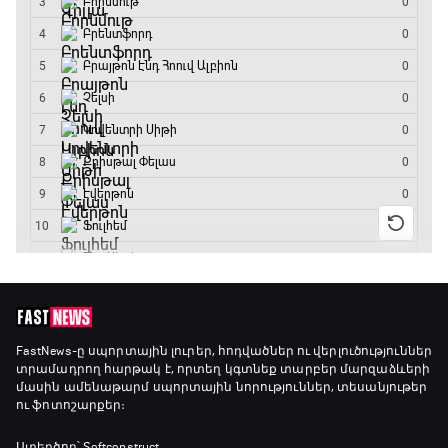
13:20 - 15:20
GOAT. Ռեգբի
15:20 - 15:45
ԱԱ-2026, Փլեյ-օֆֆ, կիսաեզրափակիչ.
Ֆրանսիա - Իսպանիա
15:45 - 17:40
Փ/Ֆ Ակումբների աշխարհ
17:40 - 18:35
Լա լիգայի ստադիոնները
18:35 - 18:45
FastNews
-ը սպորտային լուրեր, հոդվածներ ու վերլուծություններ
տրամադրող հարթակ է, որտեղ կգտնեք տարբեր մարզաձևերի
մասին ամենաթարմ սպորտային նորություններ, տեսանյութեր
ու ֆոտոշարքեր։
GOAT. Ֆորմուլա 1-ի ավտոարշավորդներ
18:45 - 19:10
Ստեղծող՝ Softconstruct