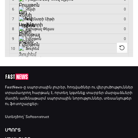
ԱԱ-2026, Փլեյ-օֆֆ, եզրափակիչ. Իսպանիա -
Արգենտինա
16:15 - 19:30
Լա լիգայի ստադիոնները
19:30 - 19:40
Գիրինգ Ափ
19:40 - 20:10
Ֆուտբոլի ազգեր
FastNews
-ը սպորտային լուրեր, հոդվածներ ու վերլուծություններ
տրամադրող հարթակ է, որտեղ կգտնեք տարբեր մարզաձևերի
20:10 - 21:00
մասին ամենաթարմ սպորտային նորություններ, տեսանյութեր
ու ֆոտոշարքեր։
Փ/Ֆ Մաքս Ֆերստապեն. Չեմպիոնի
Ստեղծող՝ Softconstruct
անատոմիա
21:00 - 23:20
ՍՊՈՐՏ