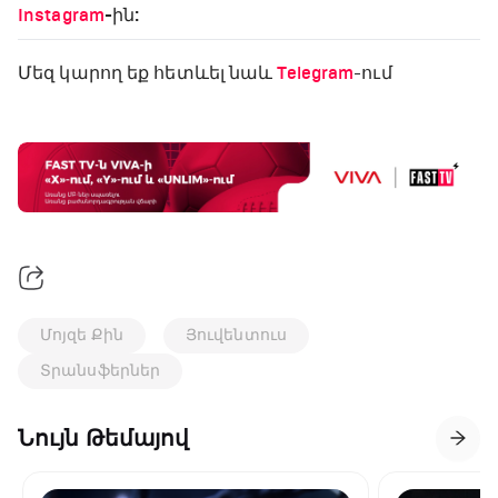
Instagram
-ին:
Մեզ կարող եք հետևել նաև
Telegram
-ում
Մոյզե Քին
Յուվենտուս
Տրանսֆերներ
Նույն Թեմայով