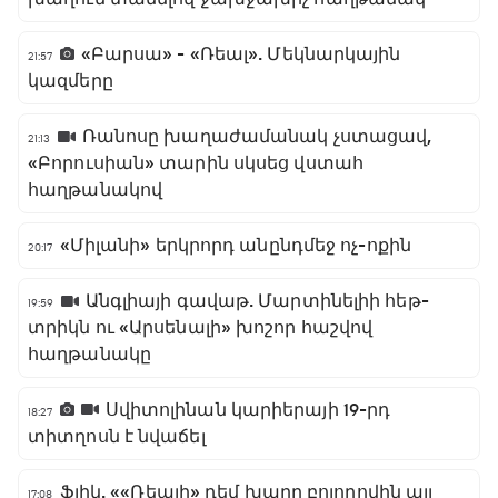
«Բարսա» - «Ռեալ». Մեկնարկային
21:57
կազմերը
Ռանոսը խաղաժամանակ չստացավ,
21:13
«Բորուսիան» տարին սկսեց վստահ
հաղթանակով
«Միլանի» երկրորդ անընդմեջ ոչ-ոքին
20:17
Անգլիայի գավաթ. Մարտինելիի հեթ-
19:59
տրիկն ու «Արսենալի» խոշոր հաշվով
հաղթանակը
Սվիտոլինան կարիերայի 19-րդ
18:27
տիտղոսն է նվաճել
Ֆլիկ. ««Ռեալի» դեմ խաղը բոլորովին այլ
17:08