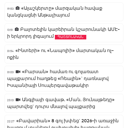
«Ալաշկերտը» մարզական հավաք
19:53
կանցկացնի Անթալիայում
Բալոտելին կարեիրան կշարունակի ԱՄԷ-
13:51
ի երկրորդ լիգայում
ՊԱՇՏՈՆԱԿԱՆ
«Ինտերի» ու «Նապոլիի» մարտական ոչ-
01:54
ոքին
«Բարսան» համառ ու գոլառատ
01:03
պայքարում հաղթեց «Ռեալին»` դառնալով
Իսպանիայի Սուպերգավաթակիր
Անգլիայի գավաթ. «Ման. Յունայթեդը»
23:13
պարտվեց` դուրս մնալով պայքարից
«Բավարիան» 8 գոլ խփեց` 2026-ի առաջին
22:27
խաղում տանելով ջախջախիչ հաղթանակ