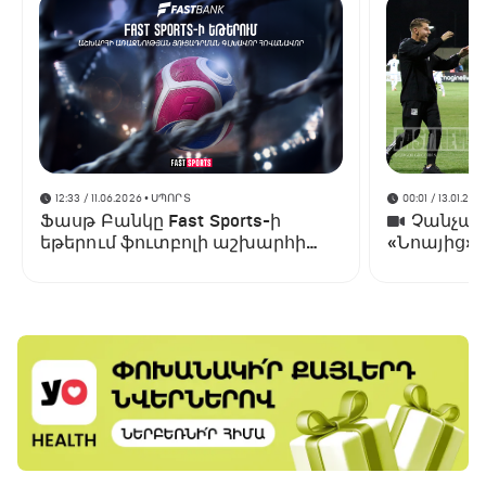
12:33 / 11.06.2026
• ՍՊՈՐՏ
00:01 / 13.01.202
Ֆասթ Բանկը Fast Sports-ի
Չանչարև
եթերում ֆուտբոլի աշխարհի
«Նոայից»
առաջնության ցուցադրման
գլխավոր հովանավորն է