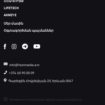
ՄՇԱԿՈՒՅԹ
Առագաստանավային սպորտ
LIFETECH
23:20 - 23:45
AKNEYE
Մեր մասին
Մշակույթ և ֆուտբոլ
23:45 - 00:00
Օգտագործման պայմաններ
info@fastmedia.am
+374 60 90 00 09
Գարեգին Հովսեփյան 20, Երևան 0047
FastNews.am Բոլոր իրավունքները պաշտպանված են