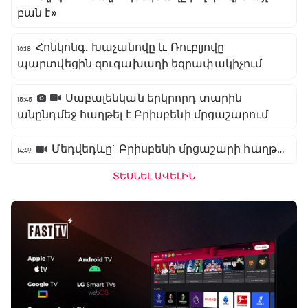
բան է»
Հոնկոնգ. Խաչանովը և Ռուբլյովը
16:18
պարտվեցին զուգախաղի եզրափակիչում
Սաբալենկան երկրորդ տարին
15:45
անընդմեջ հաղթել է Բրիսբենի մրցաշարում
Մեդվեդևը` Բրիսբենի մրցաշարի հաղթող
14:49
ՏԵՍՆԵԼ ԱՎԵԼԻՆ