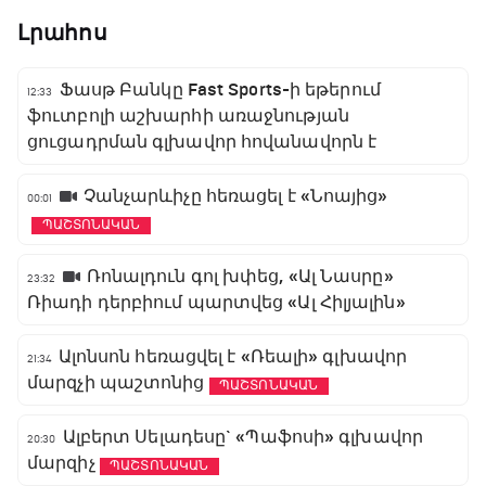
Լրահոս
Ֆասթ Բանկը Fast Sports-ի եթերում
12:33
ֆուտբոլի աշխարհի առաջնության
ցուցադրման գլխավոր հովանավորն է
Չանչարևիչը հեռացել է «Նոայից»
00:01
ՊԱՇՏՈՆԱԿԱՆ
Ռոնալդուն գոլ խփեց, «Ալ Նասրը»
23:32
Ռիադի դերբիում պարտվեց «Ալ Հիլյալին»
Ալոնսոն հեռացվել է «Ռեալի» գլխավոր
21:34
մարզչի պաշտոնից
ՊԱՇՏՈՆԱԿԱՆ
Ալբերտ Սելադեսը` «Պաֆոսի» գլխավոր
20:30
մարզիչ
ՊԱՇՏՈՆԱԿԱՆ