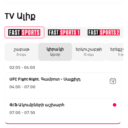
TV Ալիք
ԱԱ-2026, Փլեյ-օֆֆ, 1/4 եզրափակիչ.
Ֆրանսիա - Մարոկկո
00:15 - 02:05
շաբաթ
կիրակի
երկուշաբթի
երեքշա
ԱԱ-2026, Փլեյ-օֆֆ, 1/4 եզրափակիչ.
8 օգս
Այսօր
10 օգս
11 օգս
Իսպանիա - Բելգիա
02:05 - 04:00
UFC Fight Night. Գամրոտ - Սալքիլդ
04:00 - 07:00
Փ/Ֆ Ակումբների աշխարհ
07:00 - 07:50