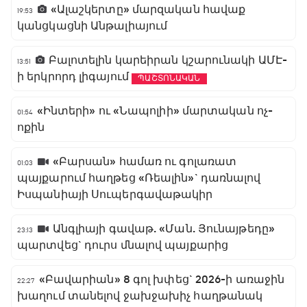
«Ալաշկերտը» մարզական հավաք
19:53
կանցկացնի Անթալիայում
Բալոտելին կարեիրան կշարունակի ԱՄԷ-
13:51
ի երկրորդ լիգայում
ՊԱՇՏՈՆԱԿԱՆ
«Ինտերի» ու «Նապոլիի» մարտական ոչ-
01:54
ոքին
«Բարսան» համառ ու գոլառատ
01:03
պայքարում հաղթեց «Ռեալին»` դառնալով
Իսպանիայի Սուպերգավաթակիր
Անգլիայի գավաթ. «Ման. Յունայթեդը»
23:13
պարտվեց` դուրս մնալով պայքարից
«Բավարիան» 8 գոլ խփեց` 2026-ի առաջին
22:27
խաղում տանելով ջախջախիչ հաղթանակ