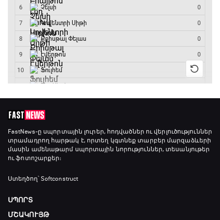
20:20 - 20:45
Փ/Ֆ Ամեն ինչ կամ ոչինչ. Մանչեսթեր Սիթի
20:45 - 23:25
GOAT. Խառը մենամարտեր
23:25 - 23:50
Փ/Ֆ Երազանքի թիմեր
FastNews
-ը սպորտային լուրեր, հոդվածներ ու վերլուծություններ
տրամադրող հարթակ է, որտեղ կգտնեք տարբեր մարզաձևերի
23:50 - 00:00
մասին ամենաթարմ սպորտային նորություններ, տեսանյութեր
ու ֆոտոշարքեր։
Ստեղծող՝ Softconstruct
ՍՊՈՐՏ
ՄՇԱԿՈՒՅԹ