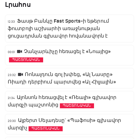
Լրահոս
Ֆասթ Բանկը Fast Sports-ի եթերում
12:33
ֆուտբոլի աշխարհի առաջնության
ցուցադրման գլխավոր հովանավորն է
Չանչարևիչը հեռացել է «Նոայից»
00:01
ՊԱՇՏՈՆԱԿԱՆ
Ռոնալդուն գոլ խփեց, «Ալ Նասրը»
23:32
Ռիադի դերբիում պարտվեց «Ալ Հիլյալին»
Ալոնսոն հեռացվել է «Ռեալի» գլխավոր
21:34
մարզչի պաշտոնից
ՊԱՇՏՈՆԱԿԱՆ
Ալբերտ Սելադեսը` «Պաֆոսի» գլխավոր
20:30
մարզիչ
ՊԱՇՏՈՆԱԿԱՆ