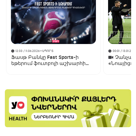
12:33 / 11.06.2026
• ՍՊՈՐՏ
00:01 / 13.01.202
Ֆասթ Բանկը Fast Sports-ի
Չանչարև
եթերում ֆուտբոլի աշխարհի
«Նոայից»
առաջնության ցուցադրման
գլխավոր հովանավորն է