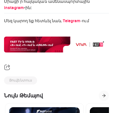
Միացի՛ր հայկական ամենասպորտային
Instagram
-ին:
Մեզ կարող եք հետևել նաև
Telegram
-ում
Յուվենտուս
Նույն Թեմայով