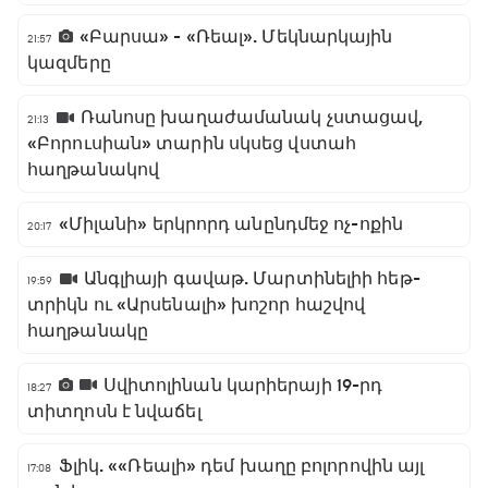
«Բարսա» - «Ռեալ». Մեկնարկային
21:57
կազմերը
Ռանոսը խաղաժամանակ չստացավ,
21:13
«Բորուսիան» տարին սկսեց վստահ
հաղթանակով
«Միլանի» երկրորդ անընդմեջ ոչ-ոքին
20:17
Անգլիայի գավաթ. Մարտինելիի հեթ-
19:59
տրիկն ու «Արսենալի» խոշոր հաշվով
հաղթանակը
Սվիտոլինան կարիերայի 19-րդ
18:27
տիտղոսն է նվաճել
Ֆլիկ. ««Ռեալի» դեմ խաղը բոլորովին այլ
17:08