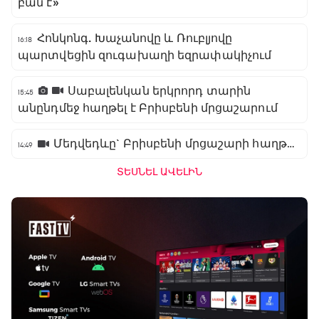
բան է»
Հոնկոնգ. Խաչանովը և Ռուբլյովը
16:18
պարտվեցին զուգախաղի եզրափակիչում
Սաբալենկան երկրորդ տարին
15:45
անընդմեջ հաղթել է Բրիսբենի մրցաշարում
Մեդվեդևը` Բրիսբենի մրցաշարի հաղթող
14:49
ՏԵՍՆԵԼ ԱՎԵԼԻՆ