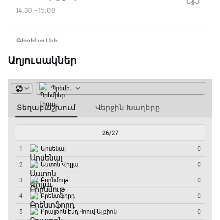
14:30 - 15:00
Գիրինգ Ափ
15:00 - 15:30
Աղյուսակներ
Ֆորմուլա 1. Բելգիայի Գրան Պրի. Մրցարշավ
15:30 - 17:25
ԱԱ-2026, Փլեյ-օֆֆ, 1/4 եզրափակիչ.
Արգենտինա - Շվեյցարիա
17:25 - 20:10
Լա լիգայի ստադիոնները
20:10 - 20:20
Անպարտելի. Ալեքս Ֆերգյուսոն