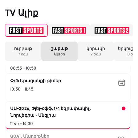
05:45 - 06:35
TV Ալիք
Թենիս Հռոմի Մասթերս. Եզրափակիչ
06:35 - 08:55
ուրբաթ
շաբաթ
կիրակի
երկուշա
ԱԱ-2026, Փլեյ-օֆֆ, 1/4 եզրափակիչ.
7 օգս
Այսօր
9 օգս
10 օգս
Իսպանիա - Բելգիա
08:55 - 10:50
Փ/Ֆ Երազանքի թիմեր
10:50 - 11:45
ԱԱ-2026, Փլեյ-օֆֆ, 1/4 եզրափակիչ.
Նորվեգիա - Անգլիա
11:45 - 14:30
GOAT. Մարզիչներ