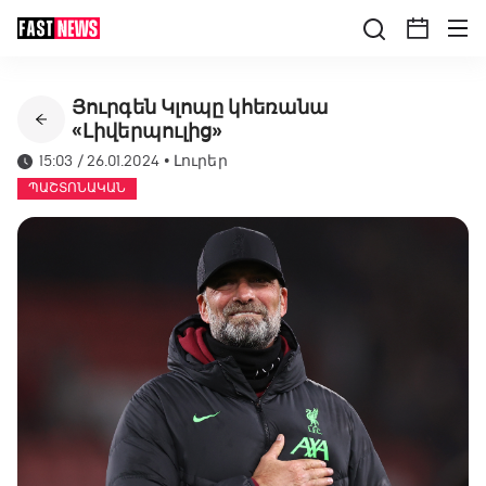
Յուրգեն Կլոպը կհեռանա
«Լիվերպուլից»
15:03 / 26.01.2024
•
Լուրեր
ՊԱՇՏՈՆԱԿԱՆ