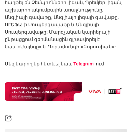
հաղթել են Չեմպիոնների լիգան, Պրեմյեր լիգան,
աշխարհի ակումբային առաջնությունը,
Անգլիայի գավաթը, Անգլիայի լիգայի գավաթը,
ՈՒԵՖԱ-ի Սուպերգավաթը և Անգլիայի
Սուպերգավաթը։ Մարզչական կարիերայի
ընթացքում գերմանացին գլխավորել է
նաև «Մայնցը» և Դորտմունդի «Բորուսիան»։
Մեզ կարող եք հետևել նաև
Telegram
-ում
ԱԱ-2026, Փլեյ-օֆֆ, 1/4 եզրափակիչ.
Ֆրանսիա - Մարոկկո
00:15 - 02:05
ԱԱ-2026, Փլեյ-օֆֆ, 1/4 եզրափակիչ.
Իսպանիա - Բելգիա
02:05 - 04:00