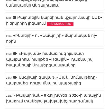
կանցկացնի Անթալիայում
Բալոտելին կարեիրան կշարունակի ԱՄԷ-
13:51
ի երկրորդ լիգայում
ՊԱՇՏՈՆԱԿԱՆ
«Ինտերի» ու «Նապոլիի» մարտական ոչ-
01:54
ոքին
«Բարսան» համառ ու գոլառատ
01:03
պայքարում հաղթեց «Ռեալին»` դառնալով
Իսպանիայի Սուպերգավաթակիր
Անգլիայի գավաթ. «Ման. Յունայթեդը»
23:13
պարտվեց` դուրս մնալով պայքարից
«Բավարիան» 8 գոլ խփեց` 2026-ի առաջին
22:27
խաղում տանելով ջախջախիչ հաղթանակ