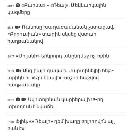
«Բարսա» - «Ռեալ». Մեկնարկային
21:57
կազմերը
Ռանոսը խաղաժամանակ չստացավ,
21:13
«Բորուսիան» տարին սկսեց վստահ
հաղթանակով
«Միլանի» երկրորդ անընդմեջ ոչ-ոքին
20:17
Անգլիայի գավաթ. Մարտինելիի հեթ-
19:59
տրիկն ու «Արսենալի» խոշոր հաշվով
հաղթանակը
Սվիտոլինան կարիերայի 19-րդ
18:27
տիտղոսն է նվաճել
Ֆլիկ. ««Ռեալի» դեմ խաղը բոլորովին այլ
17:08
բան է»