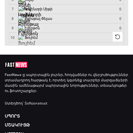
Անգլիա - Արգենտինա
16:10 - 18:10
Առագաստանավային սպորտ
18:10 - 18:40
Լա լիգայի ստադիոնները
18:40 - 18:50
ԱԱ-2026, Փլեյ-օֆֆ, 3-րդ տեղի խաղ.
FastNews
-ը սպորտային լուրեր, հոդվածներ ու վերլուծություններ
տրամադրող հարթակ է, որտեղ կգտնեք տարբեր մարզաձևերի
Ֆրանսիա - Անգլիա
մասին ամենաթարմ սպորտային նորություններ, տեսանյութեր
18:50 - 21:10
ու ֆոտոշարքեր։
Փ/Ֆ Ամեն ինչ կամ ոչինչ. Մանչեսթեր Սիթի
Ստեղծող՝ Softconstruct
21:10 - 23:45
ՍՊՈՐՏ
ՄՇԱԿՈՒՅԹ
Մշակույթ և ֆուտբոլ