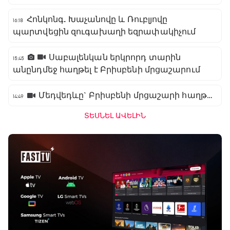
Հոնկոնգ. Խաչանովը և Ռուբլյովը
16:18
պարտվեցին զուգախաղի եզրափակիչում
Սաբալենկան երկրորդ տարին
15:45
անընդմեջ հաղթել է Բրիսբենի մրցաշարում
Մեդվեդևը` Բրիսբենի մրցաշարի հաղթող
14:49
ՏԵՍՆԵԼ ԱՎԵԼԻՆ