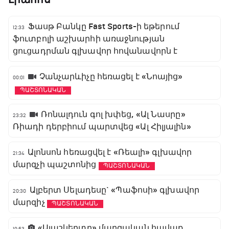
Ֆասթ Բանկը Fast Sports-ի եթերում
12:33
ֆուտբոլի աշխարհի առաջնության
ցուցադրման գլխավոր հովանավորն է
Չանչարևիչը հեռացել է «Նոայից»
00:01
ՊԱՇՏՈՆԱԿԱՆ
Ռոնալդուն գոլ խփեց, «Ալ Նասրը»
23:32
Ռիադի դերբիում պարտվեց «Ալ Հիլյալին»
Ալոնսոն հեռացվել է «Ռեալի» գլխավոր
21:34
մարզչի պաշտոնից
ՊԱՇՏՈՆԱԿԱՆ
Ալբերտ Սելադեսը` «Պաֆոսի» գլխավոր
20:30
մարզիչ
ՊԱՇՏՈՆԱԿԱՆ
«Ալաշկերտը» մարզական հավաք
19:53