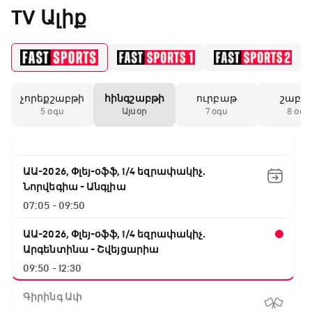
02:00 - 02:50
TV Ալիք
ԱԱ-2026, Փլեյ-օֆֆ, 1/4 եզրափակիչ.
Իսպանիա - Բելգիա
02:50 - 04:40
չորեքշաբթի
հինգշաբթի
ուրբաթ
շաբա
NBA. Սան Անտոնիո - Նիքս
5 օգս
Այսօր
7 օգս
8 օգս
04:40 - 07:05
ԱԱ-2026, Փլեյ-օֆֆ, 1/4 եզրափակիչ.
Նորվեգիա - Անգլիա
07:05 - 09:50
ԱԱ-2026, Փլեյ-օֆֆ, 1/4 եզրափակիչ.
Արգենտինա - Շվեյցարիա
09:50 - 12:30
Գիրինգ Ափ