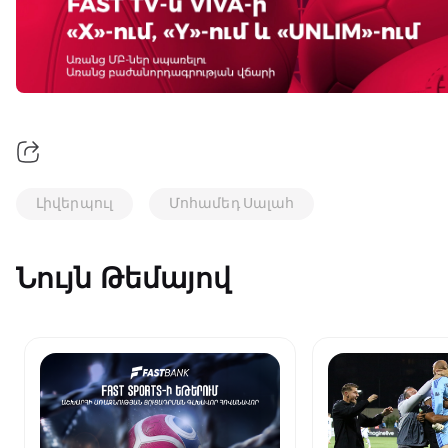
Լիվերպուլ
Մոհամեդ Սալահ
Նույն Թեմայով