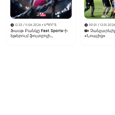
12:33 / 11.06.2026
• ՍՊՈՐՏ
00:01 / 13.01.202
Ֆասթ Բանկը Fast Sports-ի
Չանչարևիչ
եթերում ֆուտբոլի
«Նոայից»
աշխարհի առաջնության
ցուցադրման գլխավոր
հովանավորն է