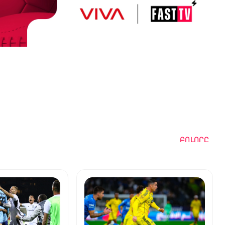
ԲՈԼՈՐԸ