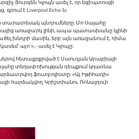
զիչ Յուրգեն Կլոպն ասել է, որ եգիպտոսցի
րում է Liverpool Echo-ն:
ի տարատեսակ պնդումները: Մո Սալահը
աբիայից առաջարկ լինի, ապա պատասխանը կլինի
ածել խնդրի մասին, երբ այն առաջանում է, hիմա
ասեմ՝ այո՛»,- ասել է Կլոպը:
ւններով հետաքրքրված է Սաուդյան Արաբիայի
 Սալահը տեղափոխության դեպքում կդառնա
րձատրվող ֆուտբոլիստը: «Ալ Իթիհադի»
ացի հարձակվող Կրիշտիանու Ռոնալդուի