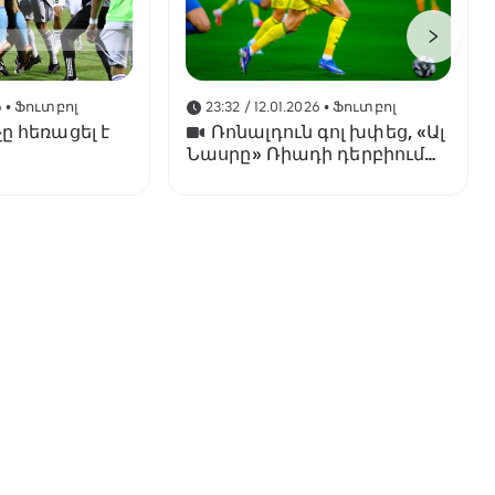
6
• Ֆուտբոլ
23:32 / 12.01.2026
• Ֆուտբոլ
ը հեռացել է
Ռոնալդուն գոլ խփեց, «Ալ
Նասրը» Ռիադի դերբիում
պարտվեց «Ալ Հիլյալին»