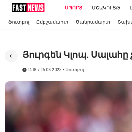
ՍՊՈՐՏ
ՄՇԱԿՈՒՅԹ
Ֆուտբոլ
Ըմբշամարտ
Ծանրամարտ
Շախ
Յուրգեն Կլոպ. Սալահը 
14:18 / 25.08.2023
•
Ֆուտբոլ