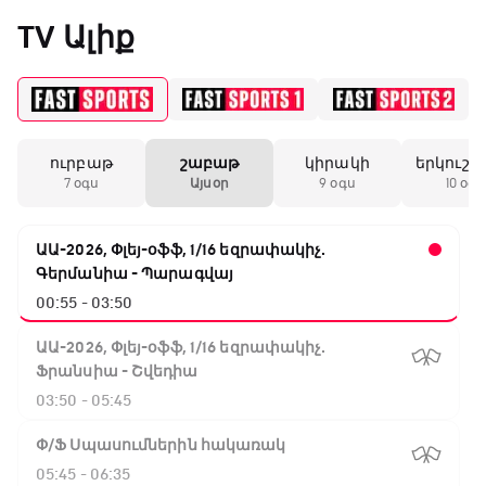
«Միլանի» երկրորդ
TV Ալիք
անընդմեջ ոչ-ոքին
19:59 / 11.01.2026
• Ֆուտբոլ
ուրբաթ
շաբաթ
կիրակի
երկուշա
Անգլիայի գավաթ.
7 օգս
Այսօր
9 օգս
10 օգս
Մարտինելիի հեթ-
տրիկն ու «Արսենալի»
խոշոր հաշվով
ԱԱ-2026, Փլեյ-օֆֆ, 1/16 եզրափակիչ.
հաղթանակը
Գերմանիա - Պարագվայ
00:55 - 03:50
18:27 / 11.01.2026
• Թենիս
Սվիտոլինան
ԱԱ-2026, Փլեյ-օֆֆ, 1/16 եզրափակիչ.
կարիերայի 19-րդ
Ֆրանսիա - Շվեդիա
տիտղոսն է նվաճել
03:50 - 05:45
Փ/Ֆ Սպասումներին հակառակ
17:08 / 11.01.2026
• Ֆուտբոլ
05:45 - 06:35