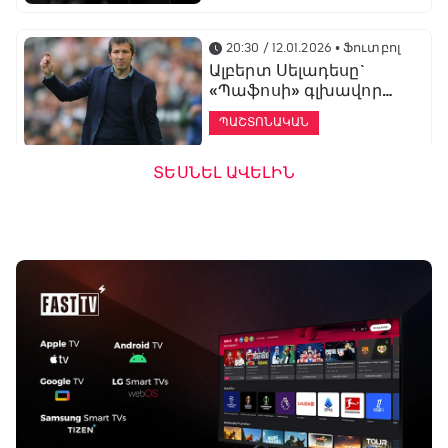
20:30 / 12.01.2026
• Ֆուտբոլ
Ալբերտ Սելադեսը`
«Պաֆոսի» գլխավոր
մարզիչ
ՊԱՇՏՈՆԱԿԱՆ
ՏԵՍՆԵԼ ԱՎԵԼԻՆ
19:53 / 12.01.2026
• Ֆուտբոլ
«Ալաշկերտը»
մարզական հավաք
կանցկացնի
Անթալիայում
13:51 / 12.01.2026
• Ֆուտբոլ
Բալոտելին
կարեիրան կշարունակի
ԱՄԷ-ի երկրորդ լիգայում
ՊԱՇՏՈՆԱԿԱՆ