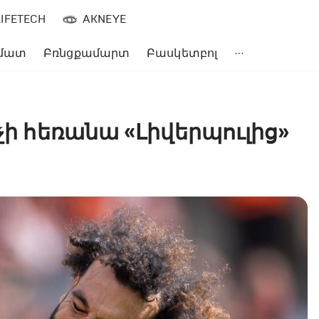
LIFETECH
AKNEYE
մատ
Բռնցքամարտ
Բասկետբոլ
չի հեռանա «Լիվերպուլից»