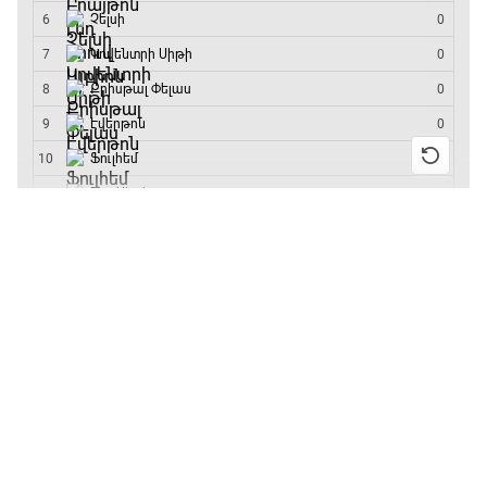
մրցաշարի հաղթող
Գիրինգ Ափ
15:00 - 15:30
13:55 / 11.01.2026
• Թենիս
Բուբլիկը հաղթեց
Ֆորմուլա 1. Բելգիայի Գրան Պրի. Մրցարշավ
Հոնկոնգի մրցաշարում
15:30 - 17:25
և կարիերայում
առաջին անգամ կլինի
10-րդը
ԱԱ-2026, Փլեյ-օֆֆ, 1/4 եզրափակիչ.
Արգենտինա - Շվեյցարիա
12:39 / 11.01.2026
• Ֆուտբոլ
Անգլիայի գավաթ.
17:25 - 20:10
«Չելսին» Ռոսենյորի
գլխավորությամբ
Լա լիգայի ստադիոնները
առաջին խաղում
20:10 - 20:20
հաղթել է
11:38 / 11.01.2026
• Ֆուտբոլ
Անպարտելի. Ալեքս Ֆերգյուսոն
Ինչ դիտել այսօր
20:20 - 20:45