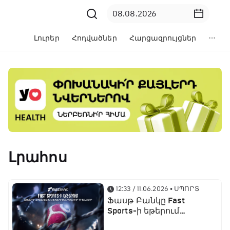
Լուրեր
Հոդվածներ
Հարցազրույցներ
Լրահոս
12:33 / 11.06.2026
• ՍՊՈՐՏ
Ֆասթ Բանկը Fast
Sports-ի եթերում
ֆուտբոլի աշխարհի