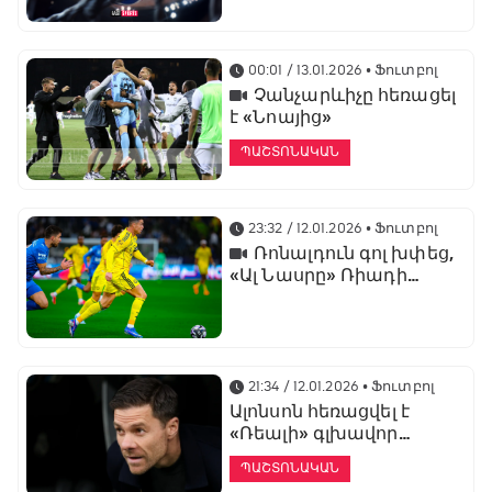
առաջնության
ցուցադրման գլխավոր
հովանավորն է
00:01 / 13.01.2026
• Ֆուտբոլ
Չանչարևիչը հեռացել
է «Նոայից»
ՊԱՇՏՈՆԱԿԱՆ
23:32 / 12.01.2026
• Ֆուտբոլ
Ռոնալդուն գոլ խփեց,
«Ալ Նասրը» Ռիադի
դերբիում պարտվեց «Ալ
Հիլյալին»
21:34 / 12.01.2026
• Ֆուտբոլ
Ալոնսոն հեռացվել է
«Ռեալի» գլխավոր
մարզչի պաշտոնից
ՊԱՇՏՈՆԱԿԱՆ