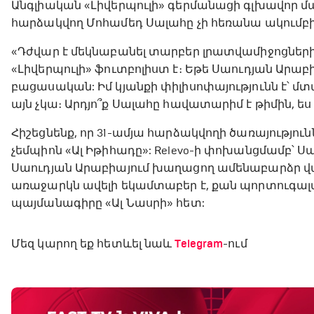
Անգլիական «Լիվերպուլի» գերմանացի գլխավոր մար
հարձակվող Մոհամեդ Սալահը չի հեռանա ակումբից, գ
«Դժվար է մեկնաբանել տարբեր լրատվամիջոցներ
«Լիվերպուլի» ֆուտբոլիստ է։ Եթե Սաուդյան Ար
բացասական: Իմ կյանքի փիլիսոփայությունն է՝ մտ
այն չկա։ Արդյո՞ք Սալահը հավատարիմ է թիմին, ես կ
Հիշեցնենք, որ 31-ամյա հարձակվողի ծառայությո
չեմպիոն «Ալ Իթիհադը»: Relevo-ի փոխանցմամբ՝
Սաուդյան Արաբիայում խաղացող ամենաբարձր վա
առաջարկն ավելի եկամտաբեր է, քան պորտուգալ
պայմանագիրը «Ալ Նասրի» հետ:
Մեզ կարող եք հետևել նաև
Telegram
-ում