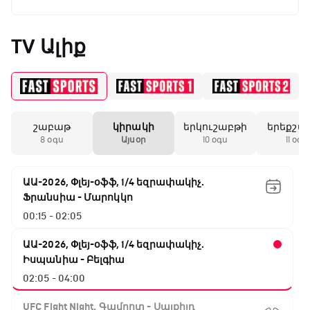
TV Ալիք
շաբաթ
կիրակի
երկուշաբթի
երեքշա
8 օգս
Այսօր
10 օգս
11 օգս
ԱԱ-2026, Փլեյ-օֆֆ, 1/4 եզրափակիչ.
Ֆրանսիա - Մարոկկո
00:15 - 02:05
ԱԱ-2026, Փլեյ-օֆֆ, 1/4 եզրափակիչ.
Իսպանիա - Բելգիա
02:05 - 04:00
UFC Fight Night. Գամրոտ - Սալքիլդ