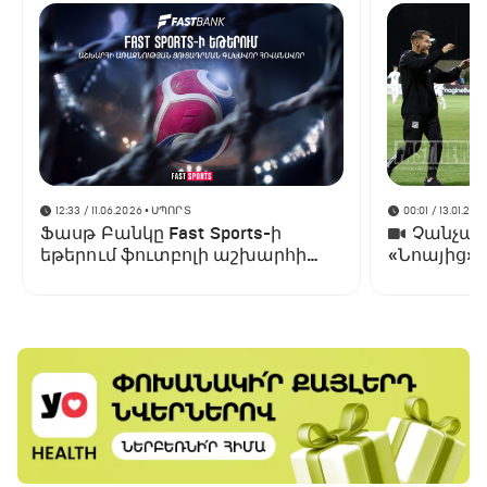
12:33 / 11.06.2026
• ՍՊՈՐՏ
00:01 / 13.01.202
Ֆասթ Բանկը Fast Sports-ի
Չանչարև
եթերում ֆուտբոլի աշխարհի
«Նոայից»
առաջնության ցուցադրման
գլխավոր հովանավորն է