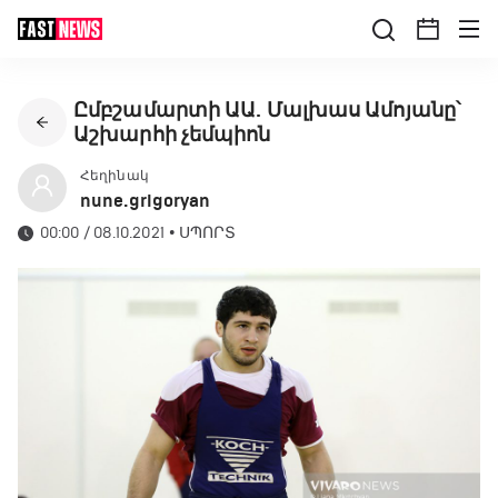
Ըմբշամարտի ԱԱ. Մալխաս Ամոյանը՝
Աշխարհի չեմպիոն
Հեղինակ
nune.grigoryan
00:00 / 08.10.2021
•
ՍՊՈՐՏ