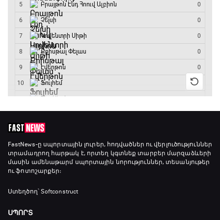
Կանադա - Մարոկկո
13:45 - 15:45
GOAT. Սպորտային խաբեության սկանդալներ
15:45 - 16:15
ԱԱ-2026, Փլեյ-օֆֆ, եզրափակիչ. Իսպանիա -
Արգենտինա
16:15 - 19:30
Լա լիգայի ստադիոնները
19:30 - 19:40
FastNews
-ը սպորտային լուրեր, հոդվածներ ու վերլուծություններ
տրամադրող հարթակ է, որտեղ կգտնեք տարբեր մարզաձևերի
մասին ամենաթարմ սպորտային նորություններ, տեսանյութեր
ու ֆոտոշարքեր։
Գիրինգ Ափ
19:40 - 20:10
Ստեղծող՝ Softconstruct
ՍՊՈՐՏ
Ֆուտբոլի ազգեր