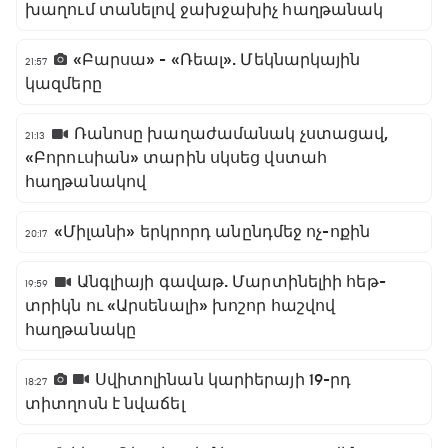
խաղում տանելով ջախջախիչ հաղթանակ
«Բարսա» - «Ռեալ». Մեկնարկային
21:57
կազմերը
Ռանոսը խաղաժամանակ չստացավ,
21:13
«Բորուսիան» տարին սկսեց վստահ
հաղթանակով
«Միլանի» երկրորդ անընդմեջ ոչ-ոքին
20:17
Անգլիայի գավաթ. Մարտինելիի հեթ-
19:59
տրիկն ու «Արսենալի» խոշոր հաշվով
հաղթանակը
Սվիտոլինան կարիերայի 19-րդ
18:27
տիտղոսն է նվաճել