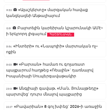
«Ալաշկերտը» մարզական հավաք
19:53
կանցկացնի Անթալիայում
Բալոտելին կարեիրան կշարունակի ԱՄԷ-
13:51
ի երկրորդ լիգայում
ՊԱՇՏՈՆԱԿԱՆ
«Ինտերի» ու «Նապոլիի» մարտական ոչ-
01:54
ոքին
«Բարսան» համառ ու գոլառատ
01:03
պայքարում հաղթեց «Ռեալին»` դառնալով
Իսպանիայի Սուպերգավաթակիր
Անգլիայի գավաթ. «Ման. Յունայթեդը»
23:13
պարտվեց` դուրս մնալով պայքարից
«Բավարիան» 8 գոլ խփեց` 2026-ի առաջին
22:27