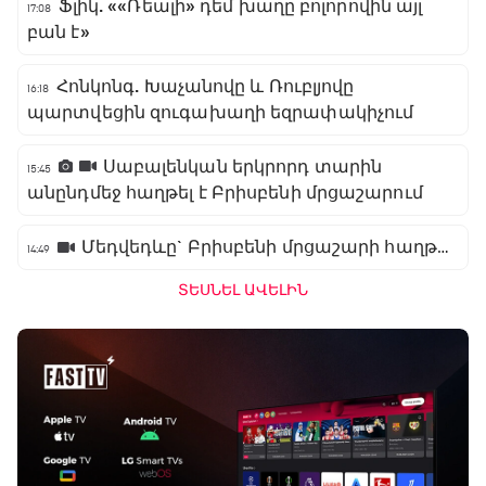
Ֆլիկ. ««Ռեալի» դեմ խաղը բոլորովին այլ
17:08
բան է»
Հոնկոնգ. Խաչանովը և Ռուբլյովը
16:18
պարտվեցին զուգախաղի եզրափակիչում
Սաբալենկան երկրորդ տարին
15:45
անընդմեջ հաղթել է Բրիսբենի մրցաշարում
Մեդվեդևը` Բրիսբենի մրցաշարի հաղթող
14:49
ՏԵՍՆԵԼ ԱՎԵԼԻՆ