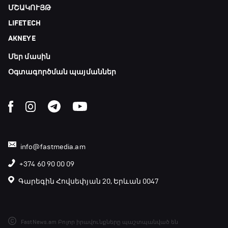
ՄՇԱԿՈՒՅԹ
20:10 - 21:00
LIFETECH
AKNEYE
Փ/Ֆ Մաքս Ֆերստապեն. Չեմպիոնի
անատոմիա
Մեր մասին
21:00 - 23:20
Օգտագործման պայմաններ
Առագաստանավային սպորտ
23:20 - 23:45
Մշակույթ և ֆուտբոլ
info@fastmedia.am
23:45 - 00:00
+374 60 90 00 09
Գարեգին Հովսեփյան 20, Երևան 0047
FastNews.am Բոլոր իրավունքները պաշտպանված են