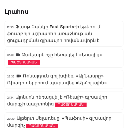
Լրահոս
Ֆասթ Բանկը Fast Sports-ի եթերում
12:33
ֆուտբոլի աշխարհի առաջնության
ցուցադրման գլխավոր հովանավորն է
Չանչարևիչը հեռացել է «Նոայից»
00:01
ՊԱՇՏՈՆԱԿԱՆ
Ռոնալդուն գոլ խփեց, «Ալ Նասրը»
23:32
Ռիադի դերբիում պարտվեց «Ալ Հիլյալին»
Ալոնսոն հեռացվել է «Ռեալի» գլխավոր
21:34
մարզչի պաշտոնից
ՊԱՇՏՈՆԱԿԱՆ
Ալբերտ Սելադեսը` «Պաֆոսի» գլխավոր
20:30
մարզիչ
ՊԱՇՏՈՆԱԿԱՆ