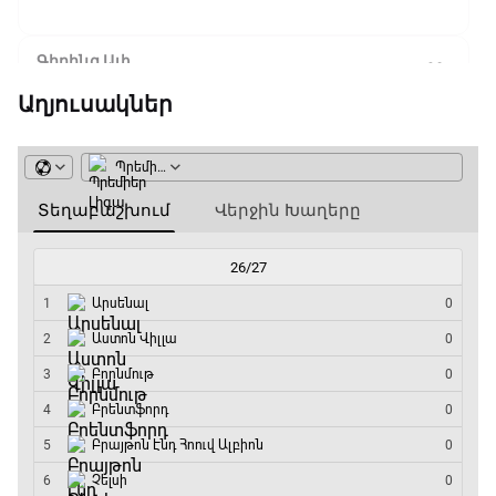
Գիրինգ Ափ
15:00 - 15:30
Աղյուսակներ
Ֆորմուլա 1. Բելգիայի Գրան Պրի. Մրցարշավ
15:30 - 17:25
ԱԱ-2026, Փլեյ-օֆֆ, 1/4 եզրափակիչ.
Արգենտինա - Շվեյցարիա
17:25 - 20:10
Լա լիգայի ստադիոնները
20:10 - 20:20
Անպարտելի. Ալեքս Ֆերգյուսոն
20:20 - 20:45