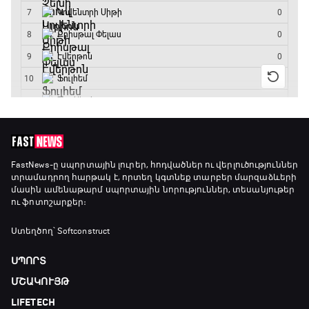
Փ/Ֆ Ամեն ինչ կամ ոչինչ. Մանչեսթեր Սիթի
20:45 - 23:25
GOAT. Խառը մենամարտեր
23:25 - 23:50
Փ/Ֆ Երազանքի թիմեր
FastNews
-ը սպորտային լուրեր, հոդվածներ ու վերլուծություններ
տրամադրող հարթակ է, որտեղ կգտնեք տարբեր մարզաձևերի
23:50 - 00:00
մասին ամենաթարմ սպորտային նորություններ, տեսանյութեր
ու ֆոտոշարքեր։
Ստեղծող՝ Softconstruct
ՍՊՈՐՏ
ՄՇԱԿՈՒՅԹ
LIFETECH