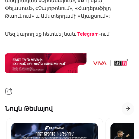
անգլիական «Արսենալում», «Քրիսթալ
Փելասում», «Չալռթոնում», «Հադերսֆիլդ
Թաունում» և Ամստերդամի «Այաքսում»։
Մեզ կարող եք հետևել նաև
Telegram
-ում
Նույն Թեմայով