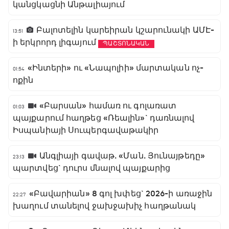
կանցկացնի Անթալիայում
Բալոտելին կարեիրան կշարունակի ԱՄԷ-
13:51
ի երկրորդ լիգայում
ՊԱՇՏՈՆԱԿԱՆ
«Ինտերի» ու «Նապոլիի» մարտական ոչ-
01:54
ոքին
«Բարսան» համառ ու գոլառատ
01:03
պայքարում հաղթեց «Ռեալին»` դառնալով
Իսպանիայի Սուպերգավաթակիր
Անգլիայի գավաթ. «Ման. Յունայթեդը»
23:13
պարտվեց` դուրս մնալով պայքարից
«Բավարիան» 8 գոլ խփեց` 2026-ի առաջին
22:27
խաղում տանելով ջախջախիչ հաղթանակ