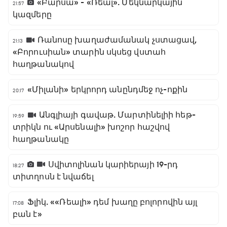
«Բարսա» - «Ռեալ». Մեկնարկային
21:57
կազմերը
Ռանոսը խաղաժամանակ չստացավ,
21:13
«Բորուսիան» տարին սկսեց վստահ
հաղթանակով
«Միլանի» երկրորդ անընդմեջ ոչ-ոքին
20:17
Անգլիայի գավաթ. Մարտինելիի հեթ-
19:59
տրիկն ու «Արսենալի» խոշոր հաշվով
հաղթանակը
Սվիտոլինան կարիերայի 19-րդ
18:27
տիտղոսն է նվաճել
Ֆլիկ. ««Ռեալի» դեմ խաղը բոլորովին այլ
17:08
բան է»