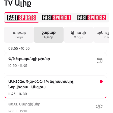
TV Ալիք
Թենիս Հռոմի Մասթերս. Եզրափակիչ
06:35 - 08:55
ուրբաթ
շաբաթ
կիրակի
երկուշա
ԱԱ-2026, Փլեյ-օֆֆ, 1/4 եզրափակիչ.
7 օգս
Այսօր
9 օգս
10 օգս
Իսպանիա - Բելգիա
08:55 - 10:50
Փ/Ֆ Երազանքի թիմեր
10:50 - 11:45
ԱԱ-2026, Փլեյ-օֆֆ, 1/4 եզրափակիչ.
Նորվեգիա - Անգլիա
11:45 - 14:30
GOAT. Մարզիչներ
14:30 - 15:00