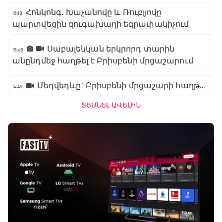
Հոնկոնգ. Խաչանովը և Ռուբլյովը
16:18
պարտվեցին զուգախաղի եզրափակիչում
Սաբալենկան երկրորդ տարին
15:45
անընդմեջ հաղթել է Բրիսբենի մրցաշարում
Մեդվեդևը` Բրիսբենի մրցաշարի հաղթող
14:49
ՏԵՍՆԵԼ ԱՎԵԼԻՆ