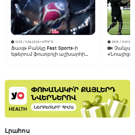
12:33 / 11.06.2026
• ՍՊՈՐՏ
00:01 / 13.01.202
Ֆասթ Բանկը Fast Sports-ի
Չանչարև
եթերում ֆուտբոլի աշխարհի
«Նոայից»
առաջնության ցուցադրման
գլխավոր հովանավորն է
Լրահոս