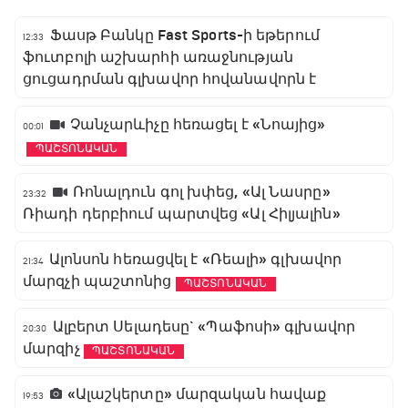
Ֆասթ Բանկը Fast Sports-ի եթերում
12:33
ֆուտբոլի աշխարհի առաջնության
ցուցադրման գլխավոր հովանավորն է
Չանչարևիչը հեռացել է «Նոայից»
00:01
ՊԱՇՏՈՆԱԿԱՆ
Ռոնալդուն գոլ խփեց, «Ալ Նասրը»
23:32
Ռիադի դերբիում պարտվեց «Ալ Հիլյալին»
Ալոնսոն հեռացվել է «Ռեալի» գլխավոր
21:34
մարզչի պաշտոնից
ՊԱՇՏՈՆԱԿԱՆ
Ալբերտ Սելադեսը` «Պաֆոսի» գլխավոր
20:30
մարզիչ
ՊԱՇՏՈՆԱԿԱՆ
«Ալաշկերտը» մարզական հավաք
19:53