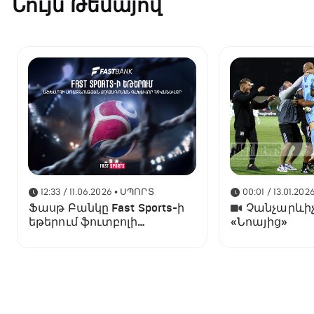
Նույն Թեմայով
12:33 / 11.06.2026
• ՍՊՈՐՏ
00:01 / 13.01.202
Ֆասթ Բանկը Fast Sports-ի
Չանչարևիչ
եթերում ֆուտբոլի
«Նոայից»
աշխարհի առաջնության
ցուցադրման գլխավոր
հովանավորն է