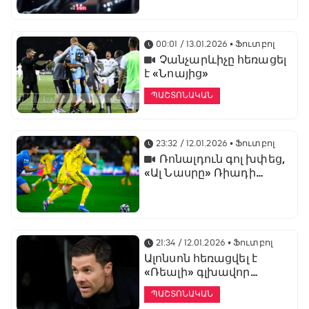
առաջնության
ցուցադրման գլխավոր
հովանավորն է
00:01 / 13.01.2026
• Ֆուտբոլ
Չանչարևիչը հեռացել
է «Նոայից»
ՊԱՇՏՈՆԱԿԱՆ
23:32 / 12.01.2026
• Ֆուտբոլ
Ռոնալդուն գոլ խփեց,
«Ալ Նասրը» Ռիադի
դերբիում պարտվեց «Ալ
Հիլյալին»
21:34 / 12.01.2026
• Ֆուտբոլ
Ալոնսոն հեռացվել է
«Ռեալի» գլխավոր
մարզչի պաշտոնից
ՊԱՇՏՈՆԱԿԱՆ