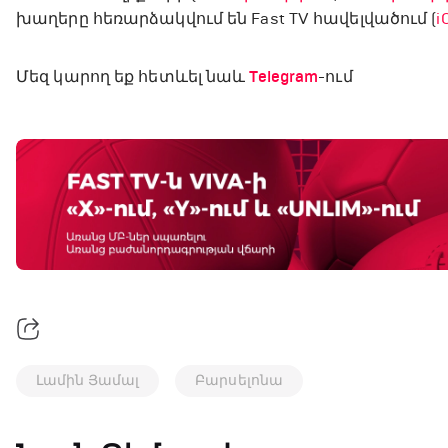
խաղերը հեռարձակվում են Fast TV հավելվածում (
i
Մեզ կարող եք հետևել նաև
Telegram
-ում
Լամին Յամալ
Բարսելոնա