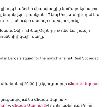
ինվել է աճուկի վնասվածքից և «Բարսելոնայի»
ընդգրկվելու բասկյան «Ռեալ Սոսյեդադի» դեմ Լա
ում է ակումբի մամուլի ծառայությունը:
«Խետաֆեի», «Ռեալ Օվիեդոյի» դեմ Լա լիգայի
ոնների լիգայի խաղը:
d in Barça’s squad for the match against Real Sociedad.
ամանակով 20:30-ից կցուցադրվի «
Ֆասթ Սպորտ
ը ցուցադրվում են «Ֆասթ Սպորտ»
րտ 1
», «
Ֆասթ Սպորտ 2
») ուղիղ եթերում: Բոլոր