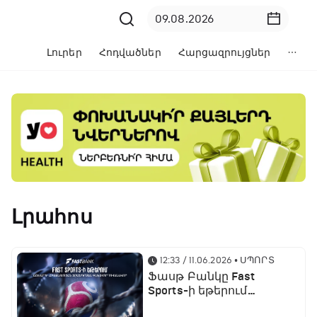
Լուրեր
Հոդվածներ
Հարցազրույցներ
Լրահոս
12:33 / 11.06.2026
• ՍՊՈՐՏ
Ֆասթ Բանկը Fast
Sports-ի եթերում
ֆուտբոլի աշխարհի