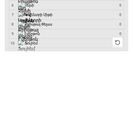
մրցաշարի հաղթող
Արգենտինա
16:15 - 19:30
Լա լիգայի ստադիոնները
19:30 - 19:40
13:55 / 11.01.2026
• Թենիս
Բուբլիկը հաղթեց
Հոնկոնգի մրցաշարում
Գիրինգ Ափ
և կարիերայում
առաջին անգամ կլինի
19:40 - 20:10
10-րդը
12:39 / 11.01.2026
• Ֆուտբոլ
Ֆուտբոլի ազգեր
Անգլիայի գավաթ.
20:10 - 21:00
«Չելսին» Ռոսենյորի
գլխավորությամբ
առաջին խաղում
Փ/Ֆ Մաքս Ֆերստապեն. Չեմպիոնի
հաղթել է
անատոմիա
21:00 - 23:20
11:38 / 11.01.2026
• Ֆուտբոլ
Ինչ դիտել այսօր
Առագաստանավային սպորտ