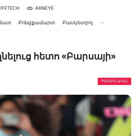
LIFETECH
AKNEYE
մատ
Բռնցքամարտ
Բասկետբոլ
նելուց հետո «Բարսայի»
ՊԱՇՏՈՆԱԿԱՆ