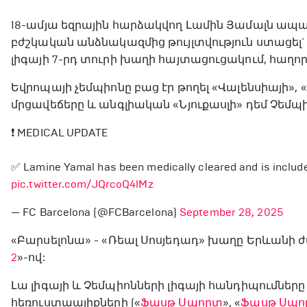
18-ամյա եզրային հարձակվող Լամին Յամալն ապաք
բժշկական անձնակազմից թույլտվություն ստացել` 
լիգայի 7-րդ տուրի խաղի հայտացուցակում, հաղորդ
Եվրոպայի չեմպիոնը բաց էր թողել «Վալենսիայի», 
մրցավեճերը և անգլիական «Նյուքասլի» դեմ Չեմպի
❗ MEDICAL UPDATE
✅ Lamine Yamal has been medically cleared and is include
pic.twitter.com/JQrcoQ4lMz
— FC Barcelona (@FCBarcelona)
September 28, 2025
«Բարսելոնա» - «Ռեալ Սոսյեդադ» խաղը Երևանի ժ
2
»-ով:
Լա լիգայի և Չեմպիոնների լիգայի հանդիպումներ
հեռուստաալիքների («
Ֆասթ Սպորտ
», «
Ֆասթ Սպո