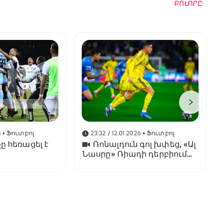
ԲՈԼՈՐԸ
6
• Ֆուտբոլ
23:32 / 12.01.2026
• Ֆուտբոլ
ը հեռացել է
Ռոնալդուն գոլ խփեց, «Ալ
Նասրը» Ռիադի դերբիում
պարտվեց «Ալ Հիլյալին»