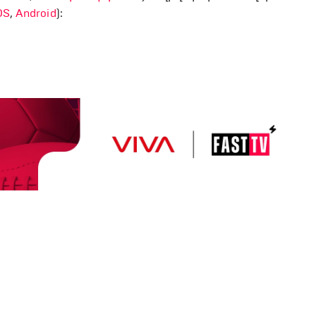
OS
,
Android
):