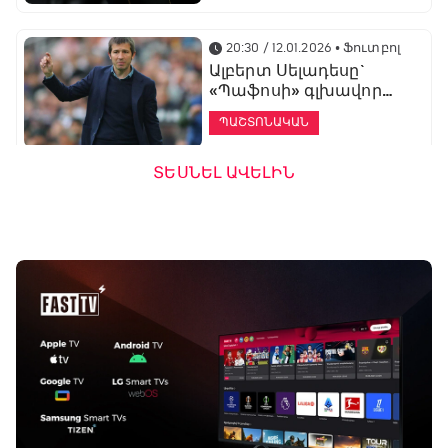
20:30 / 12.01.2026
• Ֆուտբոլ
Ալբերտ Սելադեսը`
«Պաֆոսի» գլխավոր
մարզիչ
ՊԱՇՏՈՆԱԿԱՆ
ՏԵՍՆԵԼ ԱՎԵԼԻՆ
19:53 / 12.01.2026
• Ֆուտբոլ
«Ալաշկերտը»
մարզական հավաք
կանցկացնի
Անթալիայում
13:51 / 12.01.2026
• Ֆուտբոլ
Բալոտելին
կարեիրան կշարունակի
ԱՄԷ-ի երկրորդ լիգայում
ՊԱՇՏՈՆԱԿԱՆ