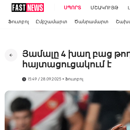
ՍՊՈՐՏ
ՄՇԱԿՈՒՅԹ
Ֆուտբոլ
Ըմբշամարտ
Ծանրամարտ
Շախ
Յամալը 4 խաղ բաց թող
հայտացուցակում է
15:49 / 28.09.2025
•
Ֆուտբոլ