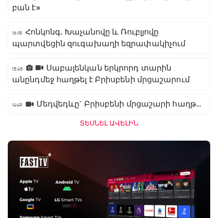
բան է»
Հոնկոնգ. Խաչանովը և Ռուբլյովը
16:18
պարտվեցին զուգախաղի եզրափակիչում
Սաբալենկան երկրորդ տարին
15:45
անընդմեջ հաղթել է Բրիսբենի մրցաշարում
Մեդվեդևը` Բրիսբենի մրցաշարի հաղթող
14:49
ՏԵՍՆԵԼ ԱՎԵԼԻՆ