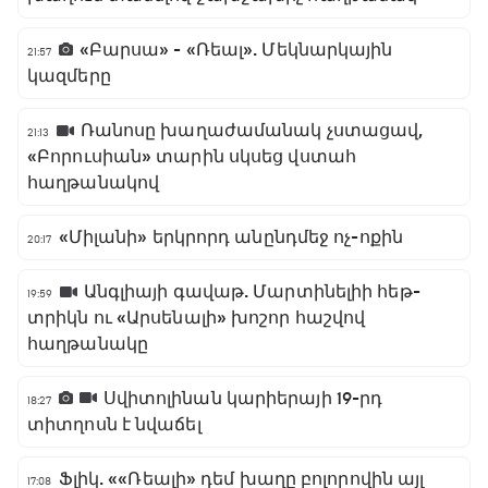
«Բարսա» - «Ռեալ». Մեկնարկային
21:57
կազմերը
Ռանոսը խաղաժամանակ չստացավ,
21:13
«Բորուսիան» տարին սկսեց վստահ
հաղթանակով
«Միլանի» երկրորդ անընդմեջ ոչ-ոքին
20:17
Անգլիայի գավաթ. Մարտինելիի հեթ-
19:59
տրիկն ու «Արսենալի» խոշոր հաշվով
հաղթանակը
Սվիտոլինան կարիերայի 19-րդ
18:27
տիտղոսն է նվաճել
Ֆլիկ. ««Ռեալի» դեմ խաղը բոլորովին այլ
17:08