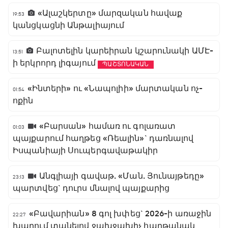
«Ալաշկերտը» մարզական հավաք
19:53
կանցկացնի Անթալիայում
Բալոտելին կարեիրան կշարունակի ԱՄԷ-
13:51
ի երկրորդ լիգայում
ՊԱՇՏՈՆԱԿԱՆ
«Ինտերի» ու «Նապոլիի» մարտական ոչ-
01:54
ոքին
«Բարսան» համառ ու գոլառատ
01:03
պայքարում հաղթեց «Ռեալին»` դառնալով
Իսպանիայի Սուպերգավաթակիր
Անգլիայի գավաթ. «Ման. Յունայթեդը»
23:13
պարտվեց` դուրս մնալով պայքարից
«Բավարիան» 8 գոլ խփեց` 2026-ի առաջին
22:27
խաղում տանելով ջախջախիչ հաղթանակ