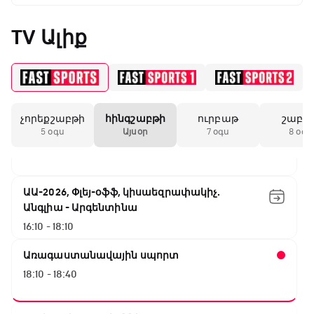
Փ/Ֆ Ակումբների աշխարհ
13:20 - 13:45
TV Ալիք
ԱԱ-2026, Փլեյ-օֆֆ, կիսաեզրափակիչ.
Ֆրանսիա - Իսպանիա
13:45 - 15:45
չորեքշաբթի
հինգշաբթի
ուրբաթ
շաբա
GOAT. Կանանց հեծանվավազք
5 օգս
Այսօր
7 օգս
8 օգս
15:45 - 16:10
ԱԱ-2026, Փլեյ-օֆֆ, կիսաեզրափակիչ.
Անգլիա - Արգենտինա
16:10 - 18:10
Առագաստանավային սպորտ
18:10 - 18:40