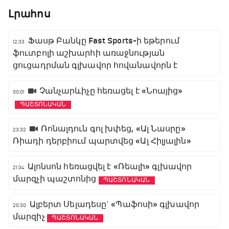
Լրահոս
Ֆասթ Բանկը Fast Sports-ի եթերում
12:33
ֆուտբոլի աշխարհի առաջնության
ցուցադրման գլխավոր հովանավորն է
Չանչարևիչը հեռացել է «Նոայից»
00:01
ՊԱՇՏՈՆԱԿԱՆ
Ռոնալդուն գոլ խփեց, «Ալ Նասրը»
23:32
Ռիադի դերբիում պարտվեց «Ալ Հիլյալին»
Ալոնսոն հեռացվել է «Ռեալի» գլխավոր
21:34
մարզչի պաշտոնից
ՊԱՇՏՈՆԱԿԱՆ
Ալբերտ Սելադեսը` «Պաֆոսի» գլխավոր
20:30
մարզիչ
ՊԱՇՏՈՆԱԿԱՆ