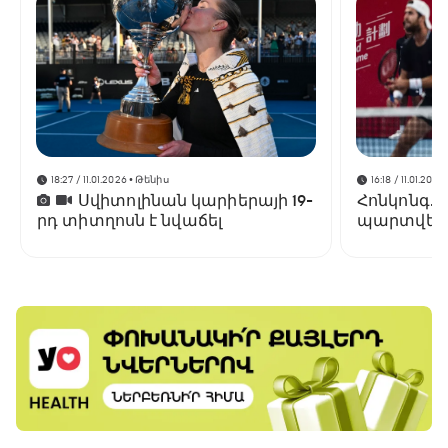
18:27 / 11.01.2026
• Թենիս
16:18 / 11.01.2026
Սվիտոլինան կարիերայի 19-
Հոնկոնգ. 
րդ տիտղոսն է նվաճել
պարտվեց
եզրափակի