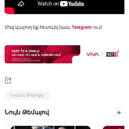
Մեզ կարող եք հետևել նաև
Telegram
-ում
Նովակ Ջոկովիչ
Նույն Թեմայով