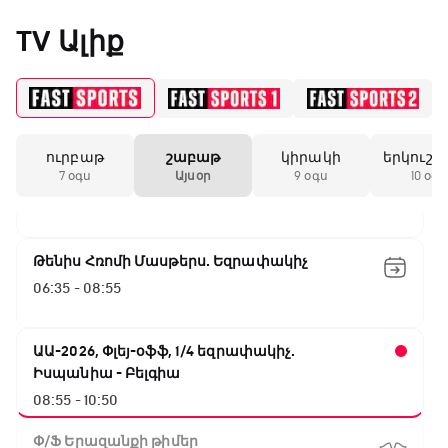
Գերմանիա - Պարագվայ
TV Ալիք
00:55 - 03:50
ԱԱ-2026, Փլեյ-օֆֆ, 1/16 եզրափակիչ.
Ֆրանսիա - Շվեդիա
03:50 - 05:45
ուրբաթ
շաբաթ
կիրակի
երկուշա
Փ/Ֆ Սպասումներին հակառակ
7 օգս
Այսօր
9 օգս
10 օգս
05:45 - 06:35
Թենիս Հռոմի Մասթերս. Եզրափակիչ
06:35 - 08:55
ԱԱ-2026, Փլեյ-օֆֆ, 1/4 եզրափակիչ.
Իսպանիա - Բելգիա
08:55 - 10:50
Փ/Ֆ Երազանքի թիմեր