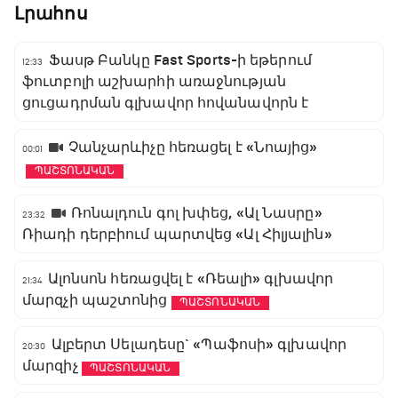
Լրահոս
Ֆասթ Բանկը Fast Sports-ի եթերում
12:33
ֆուտբոլի աշխարհի առաջնության
ցուցադրման գլխավոր հովանավորն է
Չանչարևիչը հեռացել է «Նոայից»
00:01
ՊԱՇՏՈՆԱԿԱՆ
Ռոնալդուն գոլ խփեց, «Ալ Նասրը»
23:32
Ռիադի դերբիում պարտվեց «Ալ Հիլյալին»
Ալոնսոն հեռացվել է «Ռեալի» գլխավոր
21:34
մարզչի պաշտոնից
ՊԱՇՏՈՆԱԿԱՆ
Ալբերտ Սելադեսը` «Պաֆոսի» գլխավոր
20:30
մարզիչ
ՊԱՇՏՈՆԱԿԱՆ