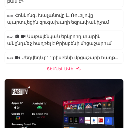
բան է»
Հոնկոնգ. Խաչանովը և Ռուբլյովը
16:18
պարտվեցին զուգախաղի եզրափակիչում
Սաբալենկան երկրորդ տարին
15:45
անընդմեջ հաղթել է Բրիսբենի մրցաշարում
Մեդվեդևը` Բրիսբենի մրցաշարի հաղթող
14:49
ՏԵՍՆԵԼ ԱՎԵԼԻՆ