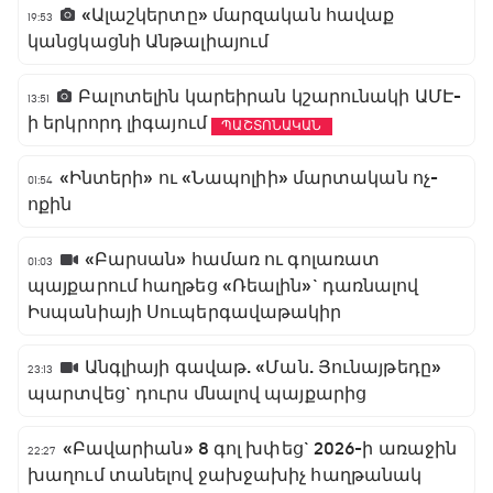
«Ալաշկերտը» մարզական հավաք
19:53
կանցկացնի Անթալիայում
Բալոտելին կարեիրան կշարունակի ԱՄԷ-
13:51
ի երկրորդ լիգայում
ՊԱՇՏՈՆԱԿԱՆ
«Ինտերի» ու «Նապոլիի» մարտական ոչ-
01:54
ոքին
«Բարսան» համառ ու գոլառատ
01:03
պայքարում հաղթեց «Ռեալին»` դառնալով
Իսպանիայի Սուպերգավաթակիր
Անգլիայի գավաթ. «Ման. Յունայթեդը»
23:13
պարտվեց` դուրս մնալով պայքարից
«Բավարիան» 8 գոլ խփեց` 2026-ի առաջին
22:27
խաղում տանելով ջախջախիչ հաղթանակ