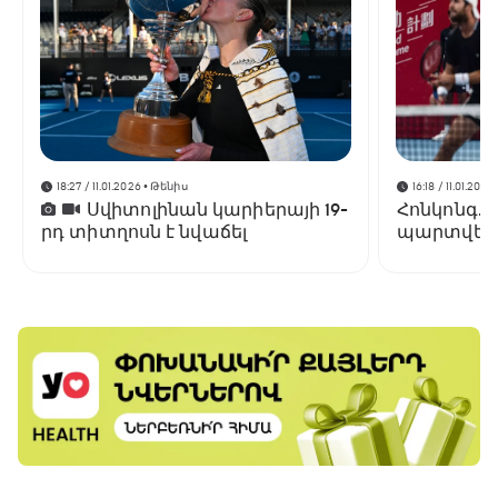
18:27 / 11.01.2026
• Թենիս
16:18 / 11.01.2026
Սվիտոլինան կարիերայի 19-
Հոնկոնգ. 
րդ տիտղոսն է նվաճել
պարտվեց
եզրափակի