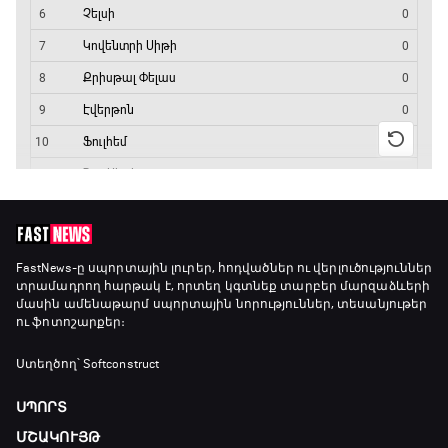
Արգենտինա - Շվեյցարիա
17:25 - 20:10
Լա լիգայի ստադիոնները
20:10 - 20:20
Անպարտելի. Ալեքս Ֆերգյուսոն
20:20 - 20:45
Փ/Ֆ Ամեն ինչ կամ ոչինչ. Մանչեսթեր Սիթի
FastNews
-ը սպորտային լուրեր, հոդվածներ ու վերլուծություններ
տրամադրող հարթակ է, որտեղ կգտնեք տարբեր մարզաձևերի
20:45 - 23:25
մասին ամենաթարմ սպորտային նորություններ, տեսանյութեր
ու ֆոտոշարքեր։
GOAT. Խառը մենամարտեր
Ստեղծող՝ Softconstruct
23:25 - 23:50
ՍՊՈՐՏ
ՄՇԱԿՈՒՅԹ
Փ/Ֆ Երազանքի թիմեր