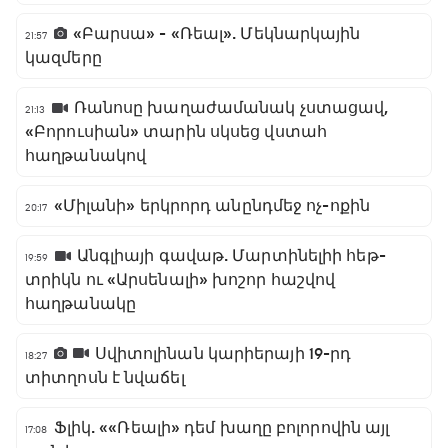
«Բարսա» - «Ռեալ». Մեկնարկային
21:57
կազմերը
Ռանոսը խաղաժամանակ չստացավ,
21:13
«Բորուսիան» տարին սկսեց վստահ
հաղթանակով
«Միլանի» երկրորդ անընդմեջ ոչ-ոքին
20:17
Անգլիայի գավաթ. Մարտինելիի հեթ-
19:59
տրիկն ու «Արսենալի» խոշոր հաշվով
հաղթանակը
Սվիտոլինան կարիերայի 19-րդ
18:27
տիտղոսն է նվաճել
Ֆլիկ. ««Ռեալի» դեմ խաղը բոլորովին այլ
17:08