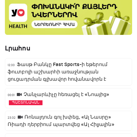
Լրահոս
Ֆասթ Բանկը Fast Sports-ի եթերում
12:33
ֆուտբոլի աշխարհի առաջնության
ցուցադրման գլխավոր հովանավորն է
Չանչարևիչը հեռացել է «Նոայից»
00:01
ՊԱՇՏՈՆԱԿԱՆ
Ռոնալդուն գոլ խփեց, «Ալ Նասրը»
23:32
Ռիադի դերբիում պարտվեց «Ալ Հիլյալին»