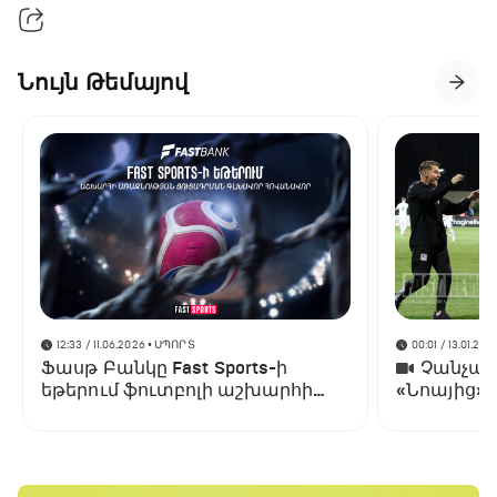
Նույն Թեմայով
12:33 / 11.06.2026
• ՍՊՈՐՏ
00:01 / 13.01.202
Ֆասթ Բանկը Fast Sports-ի
Չանչարև
եթերում ֆուտբոլի աշխարհի
«Նոայից»
առաջնության ցուցադրման
գլխավոր հովանավորն է