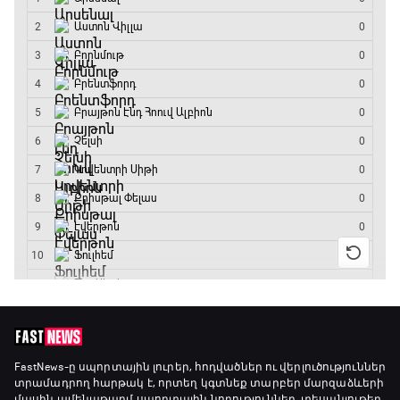
16:15 - 19:30
Լա լիգայի ստադիոնները
19:30 - 19:40
Գիրինգ Ափ
19:40 - 20:10
Ֆուտբոլի ազգեր
20:10 - 21:00
Փ/Ֆ Մաքս Ֆերստապեն. Չեմպիոնի
անատոմիա
21:00 - 23:20
Առագաստանավային սպորտ
FastNews
-ը սպորտային լուրեր, հոդվածներ ու վերլուծություններ
տրամադրող հարթակ է, որտեղ կգտնեք տարբեր մարզաձևերի
23:20 - 23:45
մասին ամենաթարմ սպորտային նորություններ, տեսանյութեր