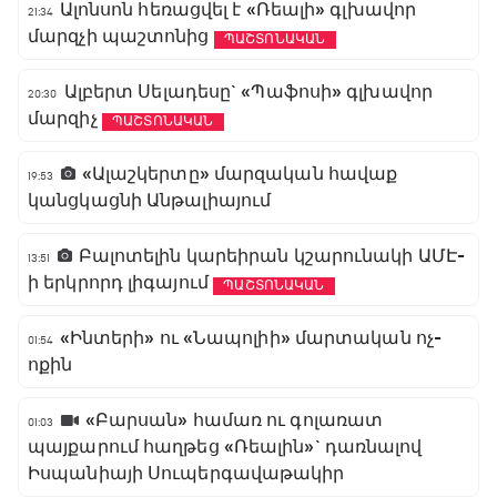
Ալոնսոն հեռացվել է «Ռեալի» գլխավոր
21:34
մարզչի պաշտոնից
ՊԱՇՏՈՆԱԿԱՆ
Ալբերտ Սելադեսը` «Պաֆոսի» գլխավոր
20:30
մարզիչ
ՊԱՇՏՈՆԱԿԱՆ
«Ալաշկերտը» մարզական հավաք
19:53
կանցկացնի Անթալիայում
Բալոտելին կարեիրան կշարունակի ԱՄԷ-
13:51
ի երկրորդ լիգայում
ՊԱՇՏՈՆԱԿԱՆ
«Ինտերի» ու «Նապոլիի» մարտական ոչ-
01:54
ոքին
«Բարսան» համառ ու գոլառատ
01:03
պայքարում հաղթեց «Ռեալին»` դառնալով
Իսպանիայի Սուպերգավաթակիր