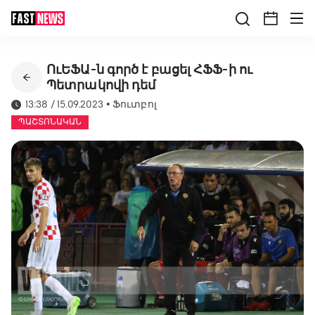
ՈւԵՖԱ-ն գործ է բացել ՀՖՖ-ի ու
Պետրակովի դեմ
13:38 / 15.09.2023
•
Ֆուտբոլ
ՊԱՇՏՈՆԱԿԱՆ