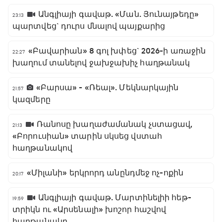
Անգլիայի գավաթ. «Ման. Յունայթեդը»
23:13
պարտվեց` դուրս մնալով պայքարից
«Բավարիան» 8 գոլ խփեց` 2026-ի առաջին
22:27
խաղում տանելով ջախջախիչ հաղթանակ
«Բարսա» - «Ռեալ». Մեկնարկային
21:57
կազմերը
Ռանոսը խաղաժամանակ չստացավ,
21:13
«Բորուսիան» տարին սկսեց վստահ
հաղթանակով
«Միլանի» երկրորդ անընդմեջ ոչ-ոքին
20:17
Անգլիայի գավաթ. Մարտինելիի հեթ-
19:59
տրիկն ու «Արսենալի» խոշոր հաշվով
հաղթանակը