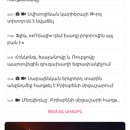
Սվիտոլինան կարիերայի 19-րդ
18:27
տիտղոսն է նվաճել
Ֆլիկ. ««Ռեալի» դեմ խաղը բոլորովին այլ
17:08
բան է»
Հոնկոնգ. Խաչանովը և Ռուբլյովը
16:18
պարտվեցին զուգախաղի եզրափակիչում
Սաբալենկան երկրորդ տարին
15:45
անընդմեջ հաղթել է Բրիսբենի մրցաշարում
Մեդվեդևը` Բրիսբենի մրցաշարի հաղթող
14:49
ՏԵՍՆԵԼ ԱՎԵԼԻՆ