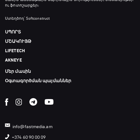
ու ֆոտոշարքեր։
Մշակույթ և ֆուտբոլ
Ստեղծող՝ Softconstruct
23:45 - 00:00
ՍՊՈՐՏ
ՄՇԱԿՈՒՅԹ
LIFETECH
AKNEYE
Մեր մասին
Օգտագործման պայմաններ
info@fastmedia.am
+374 60 90 00 09