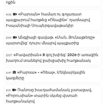
ոքին
«Բարսան» համառ ու գոլառատ
01:03
պայքարում հաղթեց «Ռեալին»` դառնալով
Իսպանիայի Սուպերգավաթակիր
Անգլիայի գավաթ. «Ման. Յունայթեդը»
23:13
պարտվեց` դուրս մնալով պայքարից
«Բավարիան» 8 գոլ խփեց` 2026-ի առաջին
22:27
խաղում տանելով ջախջախիչ հաղթանակ
«Բարսա» - «Ռեալ». Մեկնարկային
21:57
կազմերը
Ռանոսը խաղաժամանակ չստացավ,
21:13
«Բորուսիան» տարին սկսեց վստահ
հաղթանակով