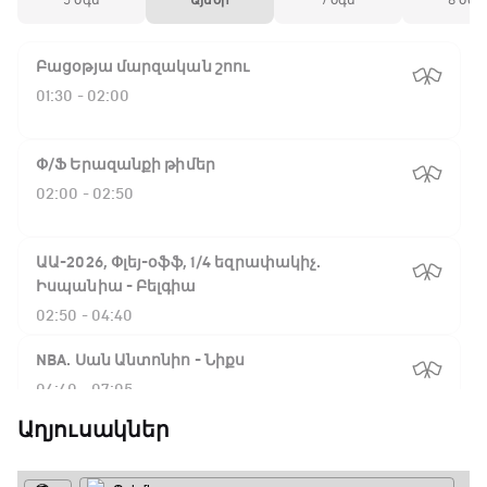
5 օգս
Այսօր
7 օգս
8 օգս
Բացօթյա մարզական շոու
01:30 - 02:00
Փ/Ֆ Երազանքի թիմեր
02:00 - 02:50
ԱԱ-2026, Փլեյ-օֆֆ, 1/4 եզրափակիչ.
Իսպանիա - Բելգիա
02:50 - 04:40
NBA. Սան Անտոնիո - Նիքս
04:40 - 07:05
Աղյուսակներ
ԱԱ-2026, Փլեյ-օֆֆ, 1/4 եզրափակիչ.
Նորվեգիա - Անգլիա