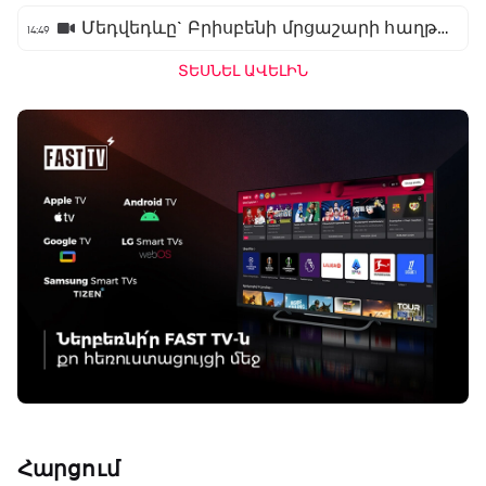
Մեդվեդևը` Բրիսբենի մրցաշարի հաղթող
14:49
ՏԵՍՆԵԼ ԱՎԵԼԻՆ
Հարցում