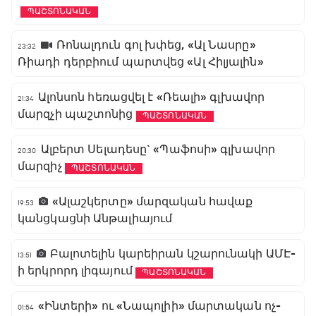
ՊԱՇՏՈՆԱԿԱՆ
Ռոնալդուն գոլ խփեց, «Ալ Նասրը»
23:32
Ռիադի դերբիում պարտվեց «Ալ Հիլյալին»
Ալոնսոն հեռացվել է «Ռեալի» գլխավոր
21:34
մարզչի պաշտոնից
ՊԱՇՏՈՆԱԿԱՆ
Ալբերտ Սելադեսը` «Պաֆոսի» գլխավոր
20:30
մարզիչ
ՊԱՇՏՈՆԱԿԱՆ
«Ալաշկերտը» մարզական հավաք
19:53
կանցկացնի Անթալիայում
Բալոտելին կարեիրան կշարունակի ԱՄԷ-
13:51
ի երկրորդ լիգայում
ՊԱՇՏՈՆԱԿԱՆ
«Ինտերի» ու «Նապոլիի» մարտական ոչ-
01:54