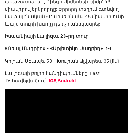
առաջատարն է, Դիեգո Սիմեոնեի թիմը` 49
միավորով երկրորդը: Երրորդ տեղում գտնվող
կատալոնական «Բարսելոնան» 45 միավոր ունի
և այս տուրի խաղը դեռ չի անցկացրել:
Իսպանիայի Լա լիգա, 23-րդ տուր
«Ռեալ Մադրիդ» - «Աթլետիկո Մադրիդ»` 1-1
Կիլիան Մբապե, 50 - Խուլիան Ալվարես, 35 (11մ)
Լա լիգայի բոլոր հանդիպումները՝ Fast
TV հավելվածում (
iOS
,
Android
):