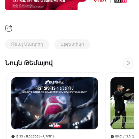
Ռեալ Մադրիդ
Աթլետիկո
Նույն Թեմայով
12:33 / 11.06.2026
• ՍՊՈՐՏ
00:01 / 13.01.202