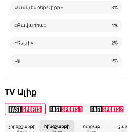
«Մանչեսթեր Սիթի»
3
%
Այլ
Պորտուգալիա
24
8
%
%
«Բավարիա»
4
%
Բելգիա
1
%
«Չելսի»
2
%
Այլ
8
%
Այլ
9
%
TV Ալիք
չորեքշաբթի
հինգշաբթի
ուրբաթ
շաբա