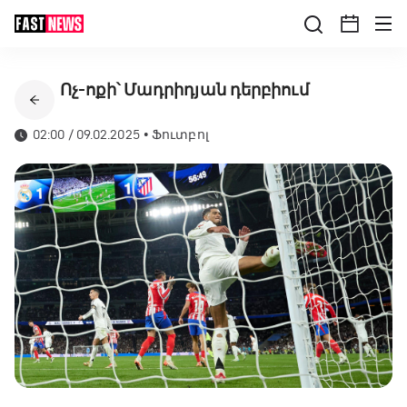
Ոչ-ոքի՝ Մադրիդյան դերբիում
02:00 / 09.02.2025
•
Ֆուտբոլ