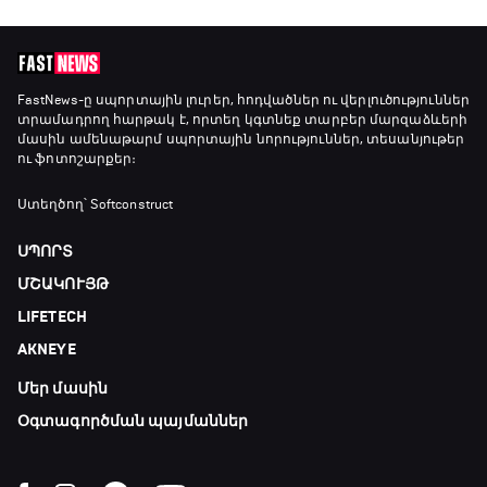
13:45 - 15:45
GOAT. Կանանց հեծանվավազք
15:45 - 16:10
FastNews
-ը սպորտային լուրեր, հոդվածներ ու վերլուծություններ
տրամադրող հարթակ է, որտեղ կգտնեք տարբեր մարզաձևերի
մասին ամենաթարմ սպորտային նորություններ, տեսանյութեր
ու ֆոտոշարքեր։
ԱԱ-2026, Փլեյ-օֆֆ, կիսաեզրափակիչ.
Անգլիա - Արգենտինա
Ստեղծող՝ Softconstruct
16:10 - 18:10
ՍՊՈՐՏ
Առագաստանավային սպորտ
ՄՇԱԿՈՒՅԹ
18:10 - 18:40
LIFETECH
AKNEYE
Լա լիգայի ստադիոնները
Մեր մասին
18:40 - 18:50
Օգտագործման պայմաններ
ԱԱ-2026, Փլեյ-օֆֆ, 3-րդ տեղի խաղ.
Ֆրանսիա - Անգլիա