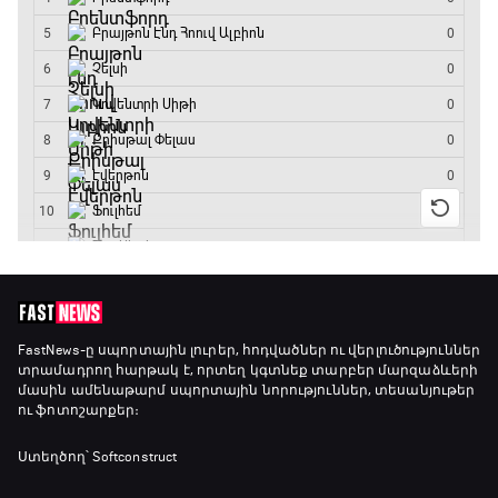
ԱԱ-2026, Փլեյ-օֆֆ, կիսաեզրափակիչ.
Ֆրանսիա - Իսպանիա
13:45 - 15:45
GOAT. Կանանց հեծանվավազք
15:45 - 16:10
ԱԱ-2026, Փլեյ-օֆֆ, կիսաեզրափակիչ.
Անգլիա - Արգենտինա
16:10 - 18:10
Առագաստանավային սպորտ
FastNews
-ը սպորտային լուրեր, հոդվածներ ու վերլուծություններ
տրամադրող հարթակ է, որտեղ կգտնեք տարբեր մարզաձևերի
18:10 - 18:40
մասին ամենաթարմ սպորտային նորություններ, տեսանյութեր
ու ֆոտոշարքեր։
Լա լիգայի ստադիոնները
Ստեղծող՝ Softconstruct
18:40 - 18:50