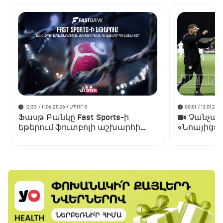
12:33 / 11.06.2026
• ՍՊՈՐՏ
00:01 / 13.01.202
Ֆասթ Բանկը Fast Sports-ի
Չանչարև
եթերում ֆուտբոլի աշխարհի
«Նոայից»
առաջնության ցուցադրման
գլխավոր հովանավորն է