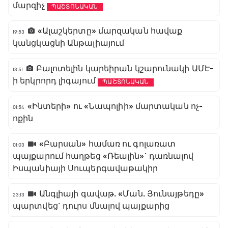
մարզիչ
ՊԱՇՏՈՆԱԿԱՆ
«Ալաշկերտը» մարզական հավաք
19:53
կանցկացնի Անթալիայում
Բալոտելին կարեիրան կշարունակի ԱՄԷ-
13:51
ի երկրորդ լիգայում
ՊԱՇՏՈՆԱԿԱՆ
«Ինտերի» ու «Նապոլիի» մարտական ոչ-
01:54
ոքին
«Բարսան» համառ ու գոլառատ
01:03
պայքարում հաղթեց «Ռեալին»` դառնալով
Իսպանիայի Սուպերգավաթակիր
Անգլիայի գավաթ. «Ման. Յունայթեդը»
23:13
պարտվեց` դուրս մնալով պայքարից