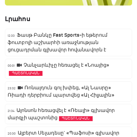
Լրահոս
Ֆասթ Բանկը Fast Sports-ի եթերում
12:33
ֆուտբոլի աշխարհի առաջնության
ցուցադրման գլխավոր հովանավորն է
Չանչարևիչը հեռացել է «Նոայից»
00:01
ՊԱՇՏՈՆԱԿԱՆ
Ռոնալդուն գոլ խփեց, «Ալ Նասրը»
23:32
Ռիադի դերբիում պարտվեց «Ալ Հիլյալին»
Ալոնսոն հեռացվել է «Ռեալի» գլխավոր
21:34
մարզչի պաշտոնից
ՊԱՇՏՈՆԱԿԱՆ
Ալբերտ Սելադեսը` «Պաֆոսի» գլխավոր
20:30