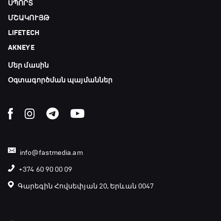
ՍՊՈՐՏ
ՄՇԱԿՈՒՅԹ
ԱԱ-2026, Փլեյ-օֆֆ, 3-րդ տեղի խաղ.
LIFETECH
Ֆրանսիա - Անգլիա
18:50 - 21:10
AKNEYE
Մեր մասին
Փ/Ֆ Ամեն ինչ կամ ոչինչ. Մանչեսթեր Սիթի
21:10 - 23:45
Օգտագործման պայմաններ
Մշակույթ և ֆուտբոլ
23:45 - 00:00
info@fastmedia.am
+374 60 90 00 09
Գարեգին Հովսեփյան 20, Երևան 0047