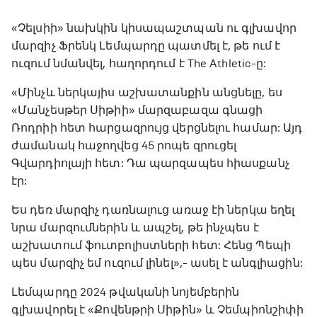
«Չելսիի» նախկին կիսապաշտպան ու գլխավոր
մարզիչ Ֆրենկ Լեմպարդը պատմել է, թե ում է
ուզում նմանվել, հաղորդում է The Athletic-ը:
«Մինչև ներկայիս աշխատանքին անցնելը, ես
«Մանչեսթեր Սիթիի» մարզաբազա գնացի
Ռոդրիի հետ հարցազրույց վերցնելու համար: Այդ
ժամանակ հաջողվեց 45 րոպե զրուցել
Գվարդիոլայի հետ: Դա պարզապես հիասքանչ
էր:
Ես դեռ մարզիչ դառնալուց առաջ էի ներկա եղել
նրա մարզումներին և ապշել, թե ինչպես է
աշխատում ֆուտբոլիստների հետ: Հենց Պեպի
պես մարզիչ եմ ուզում լինել»,- ասել է անգլիացին:
Լեմպարդը 2024 թվականի նոյեմբերին
գլխավորել է «Քովենթրի Սիթին» և Չեմպիոնշիփի