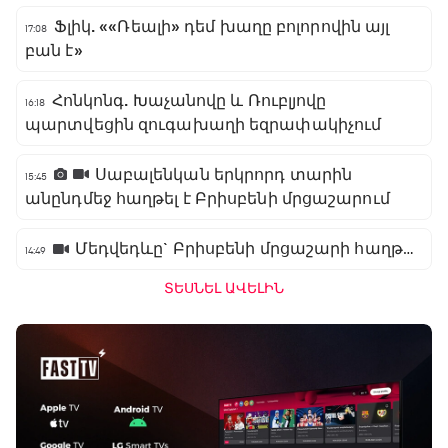
Ֆլիկ. ««Ռեալի» դեմ խաղը բոլորովին այլ
17:08
բան է»
Հոնկոնգ. Խաչանովը և Ռուբլյովը
16:18
պարտվեցին զուգախաղի եզրափակիչում
Սաբալենկան երկրորդ տարին
15:45
անընդմեջ հաղթել է Բրիսբենի մրցաշարում
Մեդվեդևը` Բրիսբենի մրցաշարի հաղթող
14:49
ՏԵՍՆԵԼ ԱՎԵԼԻՆ