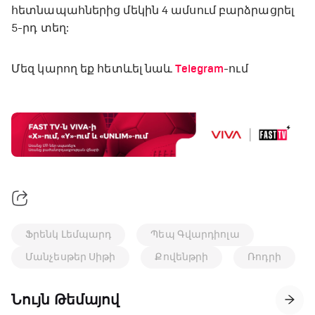
հետնապահներից մեկին 4 ամսում բարձրացրել
5-րդ տեղ:
Մեզ կարող եք հետևել նաև
Telegram
-ում
Ֆրենկ Լեմպարդ
Պեպ Գվարդիոլա
Մանչեսթեր Սիթի
Քովենթրի
Ռոդրի
Նույն Թեմայով