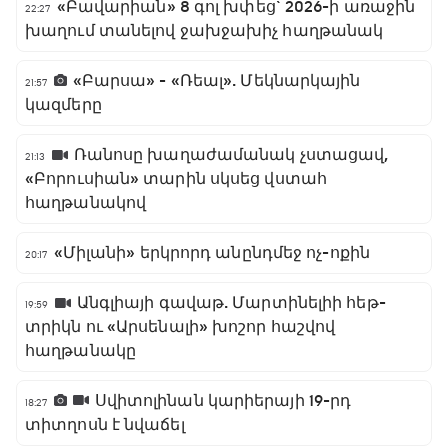
«Բավարիան» 8 գոլ խփեց` 2026-ի առաջին
22:27
խաղում տանելով ջախջախիչ հաղթանակ
«Բարսա» - «Ռեալ». Մեկնարկային
21:57
կազմերը
Ռանոսը խաղաժամանակ չստացավ,
21:13
«Բորուսիան» տարին սկսեց վստահ
հաղթանակով
«Միլանի» երկրորդ անընդմեջ ոչ-ոքին
20:17
Անգլիայի գավաթ. Մարտինելիի հեթ-
19:59
տրիկն ու «Արսենալի» խոշոր հաշվով
հաղթանակը
Սվիտոլինան կարիերայի 19-րդ
18:27
տիտղոսն է նվաճել