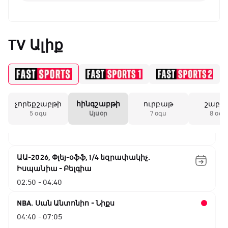
TV Ալիք
Բացօթյա մարզական շոու
01:30 - 02:00
չորեքշաբթի
հինգշաբթի
ուրբաթ
շաբա
Փ/Ֆ Երազանքի թիմեր
5 օգս
Այսօր
7 օգս
8 օգս
02:00 - 02:50
ԱԱ-2026, Փլեյ-օֆֆ, 1/4 եզրափակիչ.
Իսպանիա - Բելգիա
02:50 - 04:40
NBA. Սան Անտոնիո - Նիքս
04:40 - 07:05