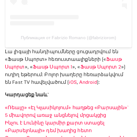
Публикация от Fabrizio Romano (@fabriziorom)
Լա լիգայի հանդիպումները ցուցադրվում են
«Ֆասթ Սպորտ» հեռուստաալիքների («
Ֆասթ
Սպորտ
», «
Ֆասթ Սպորտ 1
», «
Ֆասթ Սպորտ 2
»)
ուղիղ եթերում: Բոլոր խաղերը հեռարձակվում
են Fast TV հավելվածում (
iOS
,
Android
):
Կարդացեք նաև`
«Ռեալը» «Էլ Կլասիկոյում» հաղթեց «Բարսային»`
5 միավորով առաջ անցնելով մրցակցից
Ինչու է Լունինը կարմիր քարտ ստացել
«Բարսելոնայի» դեմ խաղից հետո