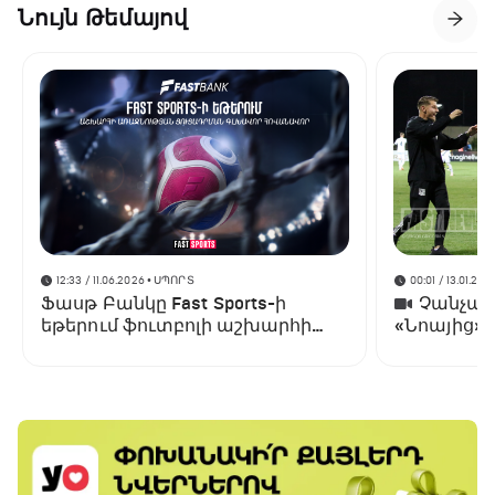
Նույն Թեմայով
12:33 / 11.06.2026
• ՍՊՈՐՏ
00:01 / 13.01.202
Ֆասթ Բանկը Fast Sports-ի
Չանչարև
եթերում ֆուտբոլի աշխարհի
«Նոայից»
առաջնության ցուցադրման
գլխավոր հովանավորն է