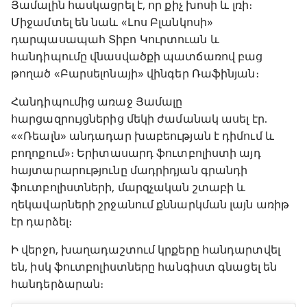
Յամալին հասկացրել է, որ քիչ խոսի և լռի։
Միջամտել են նաև «Լոս Բլանկոսի»
դարպասապահ Տիբո Կուրտուան և
հանդիպումը վնասվածքի պատճառով բաց
թողած «Բարսելոնայի» վինգեր Ռաֆինյան։
Հանդիպումից առաջ Յամալը
հարցազրույցներից մեկի ժամանակ ասել էր.
««Ռեալն» անդադար խաբեության է դիմում և
բողոքում»։ Երիտասարդ ֆուտբոլիստի այդ
հայտարարությունը մադրիդյան գրանդի
ֆուտբոլիստների, մարզչական շտաբի և
ղեկավարների շրջանում քննարկման լայն առիթ
էր դարձել։
Ի վերջո, խաղադաշտում կրքերը հանդարտվել
են, իսկ ֆուտբոլիստները հանգիստ գնացել են
հանդերձարան։