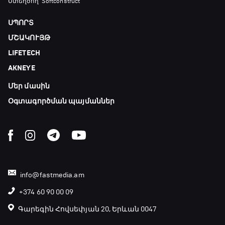
Ստեղծող՝ Softconstruct
ՍՊՈՐՏ
ՄՇԱԿՈՒՅԹ
LIFETECH
AKNEYE
Մեր մասին
Օգտագործման պայմաններ
info@fastmedia.am
+374 60 90 00 09
Գարեգին Հովսեփյան 20, Երևան 0047