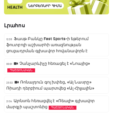
Լրահոս
Ֆասթ Բանկը Fast Sports-ի եթերում
12:33
ֆուտբոլի աշխարհի առաջնության
ցուցադրման գլխավոր հովանավորն է
Չանչարևիչը հեռացել է «Նոայից»
00:01
ՊԱՇՏՈՆԱԿԱՆ
Ռոնալդուն գոլ խփեց, «Ալ Նասրը»
23:32
Ռիադի դերբիում պարտվեց «Ալ Հիլյալին»
Ալոնսոն հեռացվել է «Ռեալի» գլխավոր
21:34
մարզչի պաշտոնից
ՊԱՇՏՈՆԱԿԱՆ