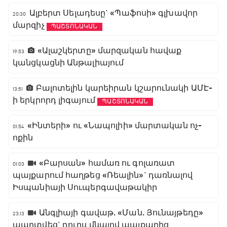
Ալբերտ Սելադեսը` «Պաֆոսի» գլխավոր
20:30
մարզիչ
ՊԱՇՏՈՆԱԿԱՆ
«Ալաշկերտը» մարզական հավաք
19:53
կանցկացնի Անթալիայում
Բալոտելին կարեիրան կշարունակի ԱՄԷ-
13:51
ի երկրորդ լիգայում
ՊԱՇՏՈՆԱԿԱՆ
«Ինտերի» ու «Նապոլիի» մարտական ոչ-
01:54
ոքին
«Բարսան» համառ ու գոլառատ
01:03
պայքարում հաղթեց «Ռեալին»` դառնալով
Իսպանիայի Սուպերգավաթակիր
Անգլիայի գավաթ. «Ման. Յունայթեդը»
23:13
պարտվեց` դուրս մնալով պայքարից