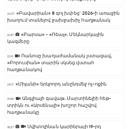
«Բավարիան» 8 գոլ խփեց` 2026-ի առաջին
22:27
խաղում տանելով ջախջախիչ հաղթանակ
«Բարսա» - «Ռեալ». Մեկնարկային
21:57
կազմերը
Ռանոսը խաղաժամանակ չստացավ,
21:13
«Բորուսիան» տարին սկսեց վստահ
հաղթանակով
«Միլանի» երկրորդ անընդմեջ ոչ-ոքին
20:17
Անգլիայի գավաթ. Մարտինելիի հեթ-
19:59
տրիկն ու «Արսենալի» խոշոր հաշվով
հաղթանակը
Սվիտոլինան կարիերայի 19-րդ
18:27