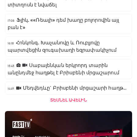
տիտղոսն է նվաճել
Ֆլիկ. ««Ռեալի» դեմ խաղը բոլորովին այլ
17:08
բան է»
Հոնկոնգ. Խաչանովը և Ռուբլյովը
16:18
պարտվեցին զուգախաղի եզրափակիչում
Սաբալենկան երկրորդ տարին
15:45
անընդմեջ հաղթել է Բրիսբենի մրցաշարում
Մեդվեդևը` Բրիսբենի մրցաշարի հաղթող
14:49
ՏԵՍՆԵԼ ԱՎԵԼԻՆ