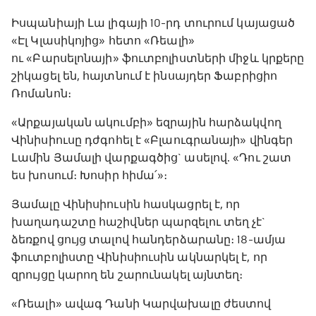
Իսպանիայի Լա լիգայի 10-րդ տուրում կայացած
«Էլ Կլասիկոյից» հետո «Ռեալի»
ու «Բարսելոնայի» ֆուտբոլիստների միջև կրքերը
շիկացել են, հայտնում է ինսայդեր Ֆաբրիցիո
Ռոմանոն։
«Արքայական ակումբի» եզրային հարձակվող
Վինիսիուսը դժգոհել է «Բլաուգրանայի» վինգեր
Լամին Յամալի վարքագծից` ասելով. «Դու շատ
ես խոսում։ Խոսիր հիմա՛»։
Յամալը Վինիսիուսին հասկացրել է, որ
խաղադաշտը հաշիվներ պարզելու տեղ չէ`
ձեռքով ցույց տալով հանդերձարանը։ 18-ամյա
ֆուտբոլիստը Վինիսիուսին ակնարկել է, որ
զրույցը կարող են շարունակել այնտեղ։
«Ռեալի» ավագ Դանի Կարվախալը ժեստով