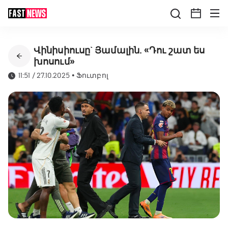
Վինիսիուսը` Յամալին. «Դու շատ ես
խոսում»
11:51 / 27.10.2025
•
Ֆուտբոլ