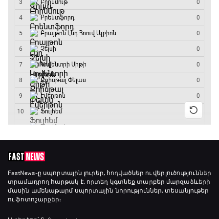
18:10 - 18:40
Լա լիգայի ստադիոնները
18:40 - 18:50
ԱԱ-2026, Փլեյ-օֆֆ, 3-րդ տեղի խաղ.
Ֆրանսիա - Անգլիա
18:50 - 21:10
Փ/Ֆ Ամեն ինչ կամ ոչինչ. Մանչեսթեր Սիթի
21:10 - 23:45
Մշակույթ և ֆուտբոլ
FastNews
-ը սպորտային լուրեր, հոդվածներ ու վերլուծություններ
տրամադրող հարթակ է, որտեղ կգտնեք տարբեր մարզաձևերի
23:45 - 00:00
մասին ամենաթարմ սպորտային նորություններ, տեսանյութեր
ու ֆոտոշարքեր։