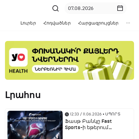
Լուրեր
Հոդվածներ
Հարցազրույցներ
Լրահոս
12:33 / 11.06.2026
• ՍՊՈՐՏ
Ֆասթ Բանկը Fast
Sports-ի եթերում
ֆուտբոլի աշխարհի