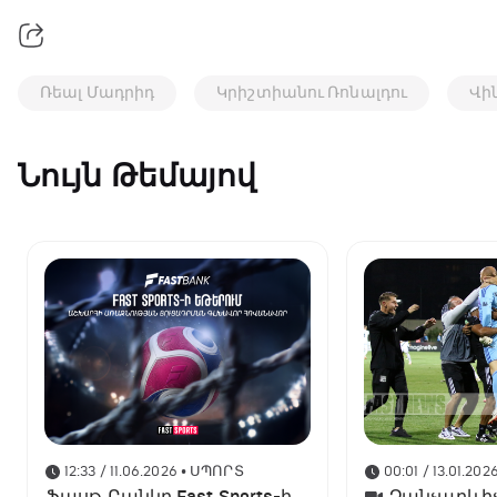
Ռեալ Մադրիդ
Կրիշտիանու Ռոնալդու
Վի
Նույն Թեմայով
12:33 / 11.06.2026
• ՍՊՈՐՏ
00:01 / 13.01.202
Ֆասթ Բանկը Fast Sports-ի
Չանչարևիչ