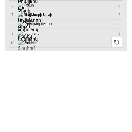
մրցաշարի հաղթող
ԱԱ-2026, Փլեյ-օֆֆ, կիսաեզրափակիչ.
Ֆրանսիա - Իսպանիա
15:45 - 17:40
13:55 / 11.01.2026
• Թենիս
Բուբլիկը հաղթեց
Փ/Ֆ Ակումբների աշխարհ
Հոնկոնգի մրցաշարում
17:40 - 18:35
և կարիերայում
առաջին անգամ կլինի
10-րդը
Լա լիգայի ստադիոնները
12:39 / 11.01.2026
• Ֆուտբոլ
18:35 - 18:45
Անգլիայի գավաթ.
«Չելսին» Ռոսենյորի
գլխավորությամբ
GOAT. Ֆորմուլա 1-ի ավտոարշավորդներ
առաջին խաղում
18:45 - 19:10
հաղթել է
11:38 / 11.01.2026
• Ֆուտբոլ
Ֆորմուլա 1. Հունգարիայի Գրան Պրի.
Ինչ դիտել այսօր
Մրցարշավ