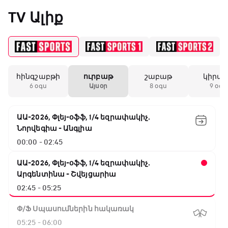
«Միլանի» երկրորդ
TV Ալիք
անընդմեջ ոչ-ոքին
19:59 / 11.01.2026
• Ֆուտբոլ
հինգշաբթի
ուրբաթ
շաբաթ
կիրա
Անգլիայի գավաթ.
6 օգս
Այսօր
8 օգս
9 օգս
Մարտինելիի հեթ-
տրիկն ու «Արսենալի»
խոշոր հաշվով
ԱԱ-2026, Փլեյ-օֆֆ, 1/4 եզրափակիչ.
հաղթանակը
Նորվեգիա - Անգլիա
00:00 - 02:45
18:27 / 11.01.2026
• Թենիս
Սվիտոլինան
ԱԱ-2026, Փլեյ-օֆֆ, 1/4 եզրափակիչ.
կարիերայի 19-րդ
Արգենտինա - Շվեյցարիա
տիտղոսն է նվաճել
02:45 - 05:25
Փ/Ֆ Սպասումներին հակառակ
17:08 / 11.01.2026
• Ֆուտբոլ
05:25 - 06:00