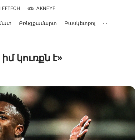
LIFETECH
AKNEYE
մատ
Բռնցքամարտ
Բասկետբոլ
իմ կուռքն է»