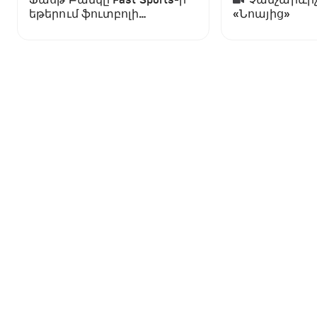
եթերում ֆուտբոլի
«Նոայից»
աշխարհի առաջնության
ցուցադրման գլխավոր
հովանավորն է