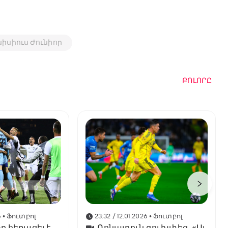
նիսիուս Ժունիոր
ԲՈԼՈՐԸ
6
• Ֆուտբոլ
23:32 / 12.01.2026
• Ֆուտբոլ
ը հեռացել է
Ռոնալդուն գոլ խփեց, «Ալ