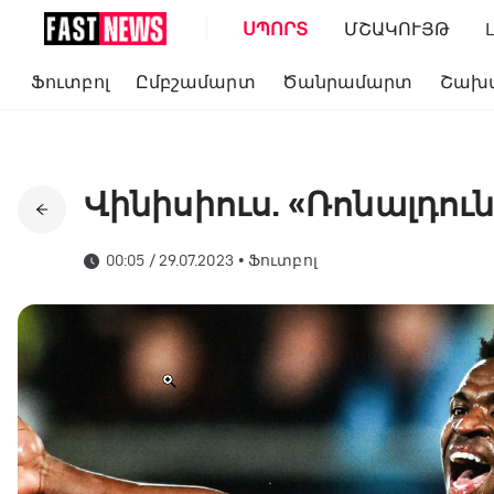
ՍՊՈՐՏ
ՄՇԱԿՈՒՅԹ
Ֆուտբոլ
Ըմբշամարտ
Ծանրամարտ
Շախ
Վինիսիուս. «Ռոնալդուն 
00:05 / 29.07.2023
•
Ֆուտբոլ