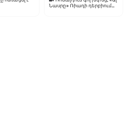
Նասրը» Ռիադի դերբիում
պարտվեց «Ալ Հիլյալին»