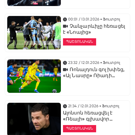
առաջնության
ցուցադրման գլխավոր
հովանավորն է
00:01 / 13.01.2026
• Ֆուտբոլ
Չանչարևիչը հեռացել
է «Նոայից»
ՊԱՇՏՈՆԱԿԱՆ
23:32 / 12.01.2026
• Ֆուտբոլ
Ռոնալդուն գոլ խփեց,
«Ալ Նասրը» Ռիադի
դերբիում պարտվեց «Ալ
Հիլյալին»
21:34 / 12.01.2026
• Ֆուտբոլ
Ալոնսոն հեռացվել է
«Ռեալի» գլխավոր
մարզչի պաշտոնից
ՊԱՇՏՈՆԱԿԱՆ