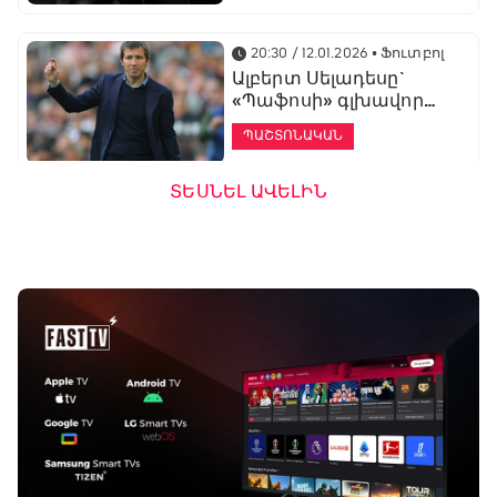
20:30 / 12.01.2026
• Ֆուտբոլ
Ալբերտ Սելադեսը`
«Պաֆոսի» գլխավոր
մարզիչ
ՊԱՇՏՈՆԱԿԱՆ
ՏԵՍՆԵԼ ԱՎԵԼԻՆ
19:53 / 12.01.2026
• Ֆուտբոլ
«Ալաշկերտը»
մարզական հավաք
կանցկացնի
Անթալիայում
13:51 / 12.01.2026
• Ֆուտբոլ
Բալոտելին
կարեիրան կշարունակի
ԱՄԷ-ի երկրորդ լիգայում
ՊԱՇՏՈՆԱԿԱՆ