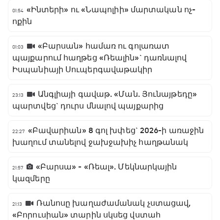
«Ինտերի» ու «Նապոլիի» մարտական ոչ-
01:54
ոքին
«Բարսան» համառ ու գոլառատ
01:03
պայքարում հաղթեց «Ռեալին»` դառնալով
Իսպանիայի Սուպերգավաթակիր
Անգլիայի գավաթ. «Ման. Յունայթեդը»
23:13
պարտվեց` դուրս մնալով պայքարից
«Բավարիան» 8 գոլ խփեց` 2026-ի առաջին
22:27
խաղում տանելով ջախջախիչ հաղթանակ
«Բարսա» - «Ռեալ». Մեկնարկային
21:57
կազմերը
Ռանոսը խաղաժամանակ չստացավ,
21:13
«Բորուսիան» տարին սկսեց վստահ