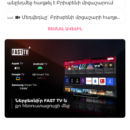
անընդմեջ հաղթել է Բրիսբենի մրցաշարում
Մեդվեդևը` Բրիսբենի մրցաշարի հաղթող
14:49
ՏԵՍՆԵԼ ԱՎԵԼԻՆ