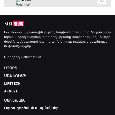
Լա լիգայի ստադիոնները
18:40 - 18:50
ԱԱ-2026, Փլեյ-օֆֆ, 3-րդ տեղի խաղ.
FastNews
-ը սպորտային լուրեր, հոդվածներ ու վերլուծություններ
տրամադրող հարթակ է, որտեղ կգտնեք տարբեր մարզաձևերի
Ֆրանսիա - Անգլիա
մասին ամենաթարմ սպորտային նորություններ, տեսանյութեր
18:50 - 21:10
ու ֆոտոշարքեր։
Փ/Ֆ Ամեն ինչ կամ ոչինչ. Մանչեսթեր Սիթի
Ստեղծող՝ Softconstruct
21:10 - 23:45
ՍՊՈՐՏ
ՄՇԱԿՈՒՅԹ
Մշակույթ և ֆուտբոլ
LIFETECH
23:45 - 00:00
AKNEYE
Մեր մասին
Օգտագործման պայմաններ