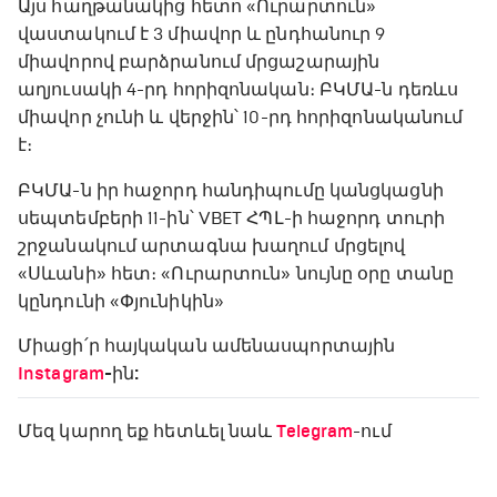
Այս հաղթանակից հետո «Ուրարտուն»
վաստակում է 3 միավոր և ընդհանուր 9
միավորով բարձրանում մրցաշարային
աղյուսակի 4-րդ հորիզոնական։ ԲԿՄԱ-ն դեռևս
միավոր չունի և վերջին՝ 10-րդ հորիզոնականում
է։
ԲԿՄԱ-ն իր հաջորդ հանդիպումը կանցկացնի
սեպտեմբերի 11-ին՝ VBET ՀՊԼ-ի հաջորդ տուրի
շրջանակում արտագնա խաղում մրցելով
«Սևանի» հետ։ «Ուրարտուն» նույնը օրը տանը
կընդունի «Փյունիկին»
Միացի՛ր հայկական ամենասպորտային
Instagram
-ին:
Մեզ կարող եք հետևել նաև
Telegram
-ում