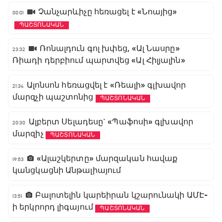
Չանչարևիչը հեռացել է «Նոայից»
00:01
ՊԱՇՏՈՆԱԿԱՆ
Ռոնալդուն գոլ խփեց, «Ալ Նասրը»
23:32
Ռիադի դերբիում պարտվեց «Ալ Հիլյալին»
Ալոնսոն հեռացվել է «Ռեալի» գլխավոր
21:34
մարզչի պաշտոնից
ՊԱՇՏՈՆԱԿԱՆ
Ալբերտ Սելադեսը` «Պաֆոսի» գլխավոր
20:30
մարզիչ
ՊԱՇՏՈՆԱԿԱՆ
«Ալաշկերտը» մարզական հավաք
19:53
կանցկացնի Անթալիայում
Բալոտելին կարեիրան կշարունակի ԱՄԷ-
13:51
ի երկրորդ լիգայում
ՊԱՇՏՈՆԱԿԱՆ