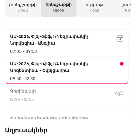
չորեքշաբթի
հինգշաբթի
ուրբաթ
շաբա
NBA. Սան Անտոնիո - Նիքս
5 օգս
Այսօր
7 օգս
8 օգս
04:40 - 07:05
ԱԱ-2026, Փլեյ-օֆֆ, 1/4 եզրափակիչ.
Նորվեգիա - Անգլիա
07:05 - 09:50
ԱԱ-2026, Փլեյ-օֆֆ, 1/4 եզրափակիչ.
Արգենտինա - Շվեյցարիա
09:50 - 12:30
Գիրինգ Ափ
12:30 - 12:55
Շախմատի համաշխարհային շոու
12:55 - 13:20
Աղյուսակներ