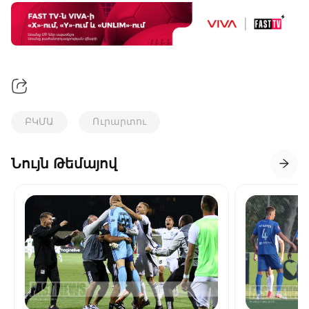
ԲԿՄԱ
Ուրարտու
Նույն Թեմայով