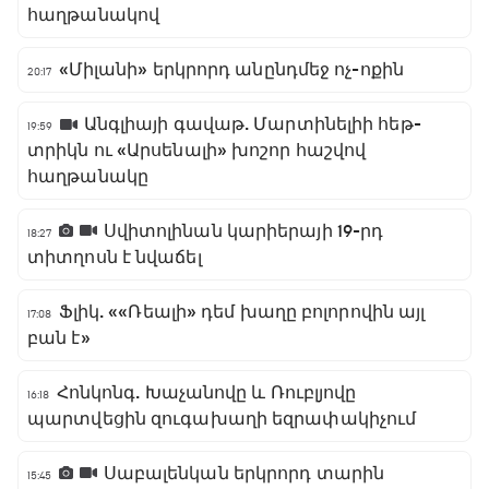
հաղթանակով
«Միլանի» երկրորդ անընդմեջ ոչ-ոքին
20:17
Անգլիայի գավաթ. Մարտինելիի հեթ-
19:59
տրիկն ու «Արսենալի» խոշոր հաշվով
հաղթանակը
Սվիտոլինան կարիերայի 19-րդ
18:27
տիտղոսն է նվաճել
Ֆլիկ. ««Ռեալի» դեմ խաղը բոլորովին այլ
17:08
բան է»
Հոնկոնգ. Խաչանովը և Ռուբլյովը
16:18
պարտվեցին զուգախաղի եզրափակիչում
Սաբալենկան երկրորդ տարին
15:45