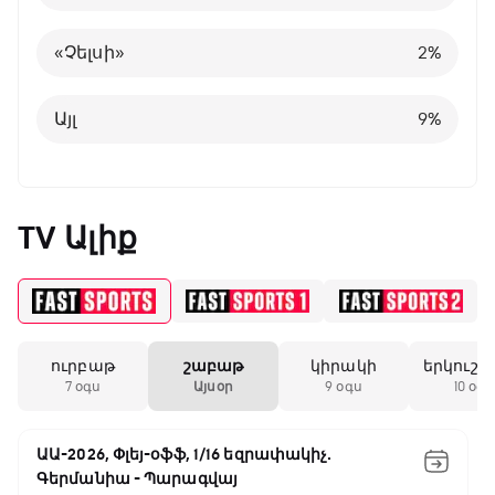
Բելգիա
1
%
«Չելսի»
2
%
Այլ
8
%
Այլ
9
%
TV Ալիք
ուրբաթ
շաբաթ
կիրակի
երկուշա
7 օգս
Այսօր
9 օգս
10 օգս
ԱԱ-2026, Փլեյ-օֆֆ, 1/16 եզրափակիչ.
Գերմանիա - Պարագվայ