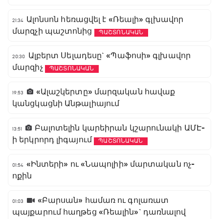
Ալոնսոն հեռացվել է «Ռեալի» գլխավոր
21:34
մարզչի պաշտոնից
ՊԱՇՏՈՆԱԿԱՆ
Ալբերտ Սելադեսը` «Պաֆոսի» գլխավոր
20:30
մարզիչ
ՊԱՇՏՈՆԱԿԱՆ
«Ալաշկերտը» մարզական հավաք
19:53
կանցկացնի Անթալիայում
Բալոտելին կարեիրան կշարունակի ԱՄԷ-
13:51
ի երկրորդ լիգայում
ՊԱՇՏՈՆԱԿԱՆ
«Ինտերի» ու «Նապոլիի» մարտական ոչ-
01:54
ոքին
«Բարսան» համառ ու գոլառատ
01:03
պայքարում հաղթեց «Ռեալին»` դառնալով