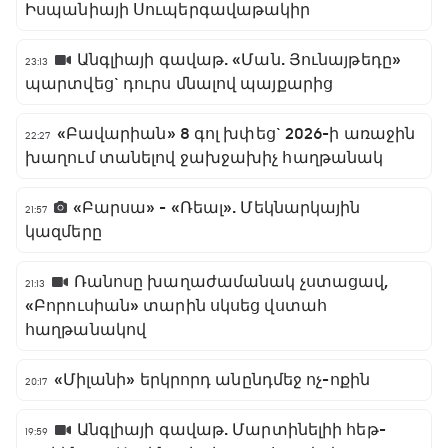
Իսպանիայի Սուպերգավաթակիր
Անգլիայի գավաթ. «Ման. Յունայթեդը»
23:13
պարտվեց` դուրս մնալով պայքարից
«Բավարիան» 8 գոլ խփեց` 2026-ի առաջին
22:27
խաղում տանելով ջախջախիչ հաղթանակ
«Բարսա» - «Ռեալ». Մեկնարկային
21:57
կազմերը
Ռանոսը խաղաժամանակ չստացավ,
21:13
«Բորուսիան» տարին սկսեց վստահ
հաղթանակով
«Միլանի» երկրորդ անընդմեջ ոչ-ոքին
20:17
Անգլիայի գավաթ. Մարտինելիի հեթ-
19:59