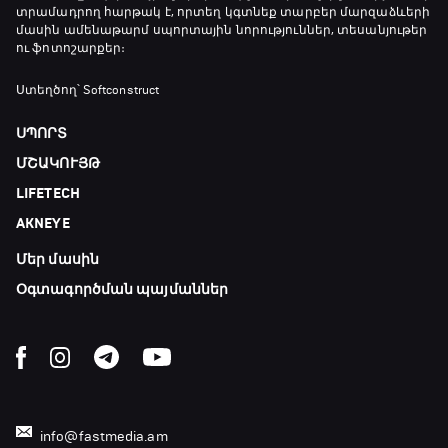
տրամադրող հարթակ է, որտեղ կգտնեք տարբեր մարզաձևերի
17:25 - 20:10
մասին ամենաթարմ սպորտային նորություններ, տեսանյութեր
ու ֆոտոշարքեր։
Լա լիգայի ստադիոնները
20:10 - 20:20
Ստեղծող՝ Softconstruct
ՍՊՈՐՏ
Անպարտելի. Ալեքս Ֆերգյուսոն
ՄՇԱԿՈՒՅԹ
20:20 - 20:45
LIFETECH
AKNEYE
Փ/Ֆ Ամեն ինչ կամ ոչինչ. Մանչեսթեր Սիթի
Մեր մասին
20:45 - 23:25
Օգտագործման պայմաններ
GOAT. Խառը մենամարտեր
23:25 - 23:50
Փ/Ֆ Երազանքի թիմեր
info@fastmedia.am
23:50 - 00:00