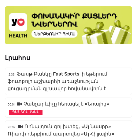
Լրահոս
Ֆասթ Բանկը Fast Sports-ի եթերում
12:33
ֆուտբոլի աշխարհի առաջնության
ցուցադրման գլխավոր հովանավորն է
Չանչարևիչը հեռացել է «Նոայից»
00:01
ՊԱՇՏՈՆԱԿԱՆ
Ռոնալդուն գոլ խփեց, «Ալ Նասրը»
23:32
Ռիադի դերբիում պարտվեց «Ալ Հիլյալին»