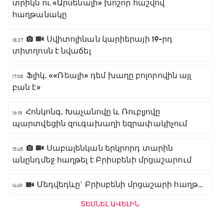
տրիկն ու «Արսենալի» խոշոր հաշվով
հաղթանակը
Սվիտոլինան կարիերայի 19-րդ
18:27
տիտղոսն է նվաճել
Ֆլիկ. ««Ռեալի» դեմ խաղը բոլորովին այլ
17:08
բան է»
Հոնկոնգ. Խաչանովը և Ռուբլյովը
16:18
պարտվեցին զուգախաղի եզրափակիչում
Սաբալենկան երկրորդ տարին
15:45
անընդմեջ հաղթել է Բրիսբենի մրցաշարում
Մեդվեդևը` Բրիսբենի մրցաշարի հաղթող
14:49
ՏԵՍՆԵԼ ԱՎԵԼԻՆ