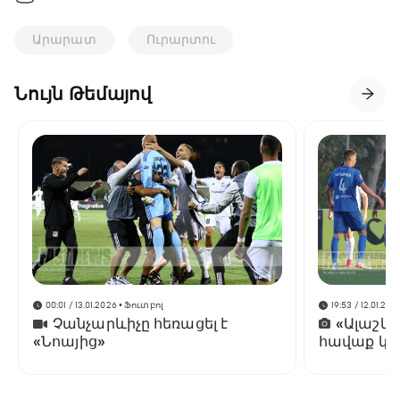
Արարատ
Ուրարտու
Նույն Թեմայով
00:01 / 13.01.2026
• Ֆուտբոլ
19:53 / 12.01.202
Չանչարևիչը հեռացել է
«Ալաշկ
«Նոայից»
հավաք կա
Անթալիայ