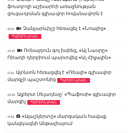
ֆուտբոլի աշխարհի առաջնության
ցուցադրման գլխավոր հովանավորն է
Չանչարևիչը հեռացել է «Նոայից»
00:01
ՊԱՇՏՈՆԱԿԱՆ
Ռոնալդուն գոլ խփեց, «Ալ Նասրը»
23:32
Ռիադի դերբիում պարտվեց «Ալ Հիլյալին»
Ալոնսոն հեռացվել է «Ռեալի» գլխավոր
21:34
մարզչի պաշտոնից
ՊԱՇՏՈՆԱԿԱՆ
Ալբերտ Սելադեսը` «Պաֆոսի» գլխավոր
20:30
մարզիչ
ՊԱՇՏՈՆԱԿԱՆ
«Ալաշկերտը» մարզական հավաք
19:53
կանցկացնի Անթալիայում