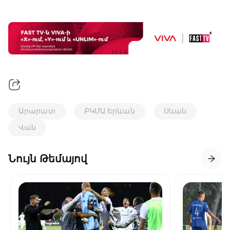
Արարատ
ԲԿՄԱ Երևան
Սևան
Վան
Նույն Թեմայով