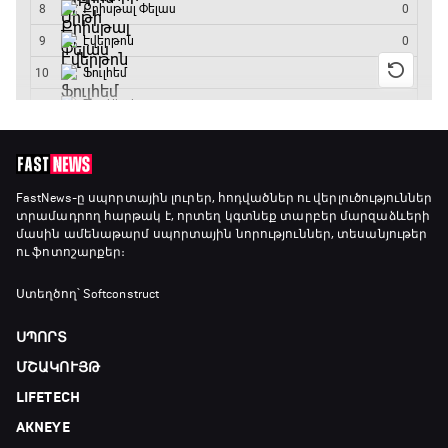
Ա սերիա. Կոմո - Ռոմա
17:05 - 18:55
Շախմատի համաշխարհային շոու
18:55 - 19:20
Մշակույթ և ֆուտբոլ
FastNews
-ը սպորտային լուրեր, հոդվածներ ու վերլուծություններ
տրամադրող հարթակ է, որտեղ կգտնեք տարբեր մարզաձևերի
19:20 - 19:35
մասին ամենաթարմ սպորտային նորություններ, տեսանյութեր
ու ֆոտոշարքեր։
Լա լիգայի ստադիոնները
Ստեղծող՝ Softconstruct
19:35 - 19:45
ՍՊՈՐՏ
ՄՇԱԿՈՒՅԹ
Թենիս. Մոնրեալ Մասթերս
LIFETECH
19:45 - 21:45
AKNEYE