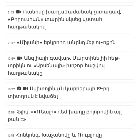
Ռանոսը խաղաժամանակ չստացավ,
21:13
«Բորուսիան» տարին սկսեց վստահ
հաղթանակով
«Միլանի» երկրորդ անընդմեջ ոչ-ոքին
20:17
Անգլիայի գավաթ. Մարտինելիի հեթ-
19:59
տրիկն ու «Արսենալի» խոշոր հաշվով
հաղթանակը
Սվիտոլինան կարիերայի 19-րդ
18:27
տիտղոսն է նվաճել
Ֆլիկ. ««Ռեալի» դեմ խաղը բոլորովին այլ
17:08
բան է»
Հոնկոնգ. Խաչանովը և Ռուբլյովը
16:18