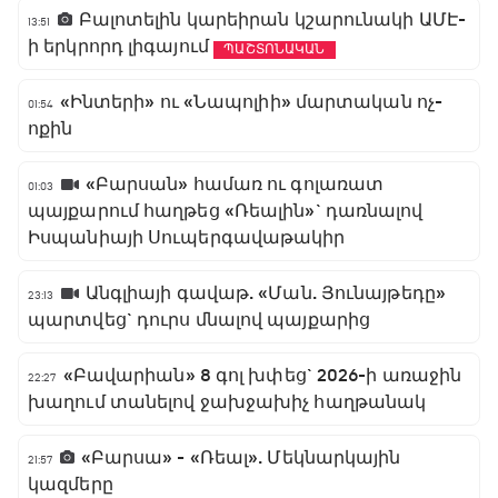
Բալոտելին կարեիրան կշարունակի ԱՄԷ-
13:51
ի երկրորդ լիգայում
ՊԱՇՏՈՆԱԿԱՆ
«Ինտերի» ու «Նապոլիի» մարտական ոչ-
01:54
ոքին
«Բարսան» համառ ու գոլառատ
01:03
պայքարում հաղթեց «Ռեալին»` դառնալով
Իսպանիայի Սուպերգավաթակիր
Անգլիայի գավաթ. «Ման. Յունայթեդը»
23:13
պարտվեց` դուրս մնալով պայքարից
«Բավարիան» 8 գոլ խփեց` 2026-ի առաջին
22:27
խաղում տանելով ջախջախիչ հաղթանակ
«Բարսա» - «Ռեալ». Մեկնարկային
21:57
կազմերը