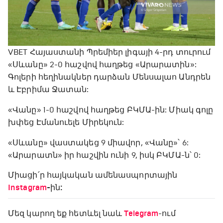
VBET Հայաստանի Պրեմիեր լիգայի 4-րդ տուրում
«Սևանը» 2-0 հաշվով հաղթեց «Արարատին»:
Գոլերի հեղինակներ դարձան Մենսալաո Անդրեն
և Էբրիմա Ջատան:
«Վանը» 1-0 հաշվով հաղթեց ԲԿՄԱ-ին: Միակ գոլը
խփեց Էմանուելե Միրեկուն:
«Սևանը» վաստակեց 9 միավոր, «Վանը»՝ 6:
«Արարատն» իր հաշվին ունի 9, իսկ ԲԿՄԱ-ն՝ 0:
Միացի՛ր հայկական ամենասպորտային
Instagram
-ին:
Մեզ կարող եք հետևել նաև
Telegram
-ում