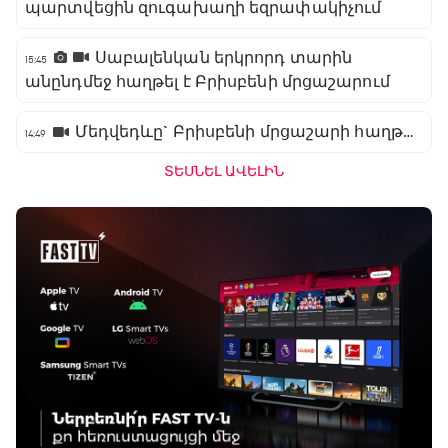
պարտվեցին զուգախաղի եզրափակիչում
Սաբալենկան երկրորդ տարին
15:45
անընդմեջ հաղթել է Բրիսբենի մրցաշարում
Մեդվեդևը` Բրիսբենի մրցաշարի հաղթող
14:49
ՏԵՍՆԵԼ ԱՎԵԼԻՆ