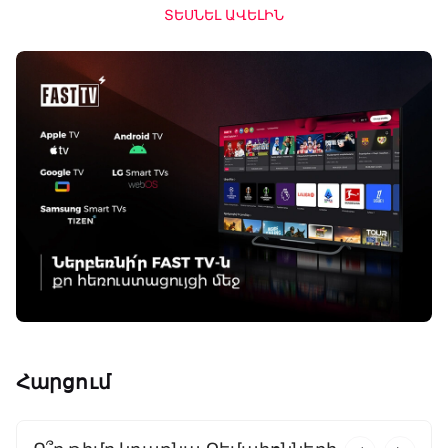
ՏԵՍՆԵԼ ԱՎԵԼԻՆ
Հարցում