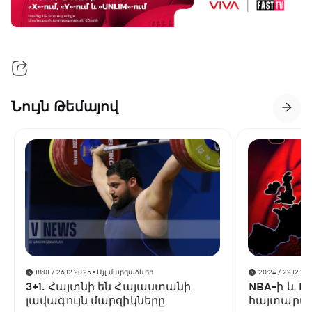
Նույն Թեմայով
18:01 / 26.12.2025
• Այլ մարզաձևեր
20:24 / 22.12.20
3+1. Հայտնի են Հայաստանի
NBA-ի և F
լավագույն մարզիկները
հայտարար