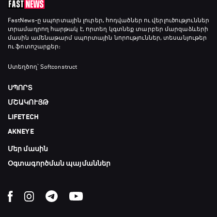
FastNews
-ը սպորտային լուրեր, հոդվածներ ու վերլուծություններ
տրամադրող հարթակ է, որտեղ կգտնեք տարբեր մարզաձևերի
մասին ամենաթարմ սպորտային նորություններ, տեսանյութեր
ու ֆոտոշարքեր։
Ստեղծող՝ Softconstruct
ՍՊՈՐՏ
ՄՇԱԿՈՒՅԹ
LIFETECH
AKNEYE
Մեր մասին
Օգտագործման պայմաններ