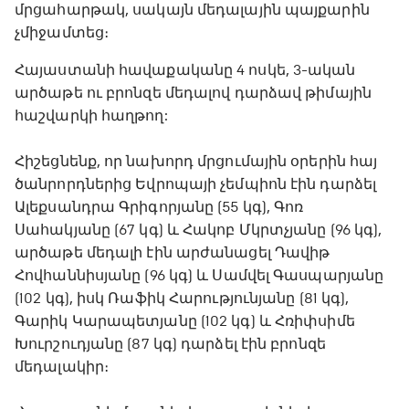
մրցահարթակ, սակայն մեդալային պայքարին
չմիջամտեց։
Հայաստանի հավաքականը 4 ոսկե, 3-ական
արծաթե ու բրոնզե մեդալով դարձավ թիմային
հաշվարկի հաղթող:
Հիշեցնենք, որ նախորդ մրցումային օրերին հայ
ծանրորդներից Եվրոպայի չեմպիոն էին դարձել
Ալեքսանդրա Գրիգորյանը (55 կգ), Գոռ
Սահակյանը (67 կգ) և Հակոբ Մկրտչյանը (96 կգ),
արծաթե մեդալի էին արժանացել Դավիթ
Հովհաննիսյանը (96 կգ) և Սամվել Գասպարյանը
(102 կգ), իսկ Ռաֆիկ Հարությունյանը (81 կգ),
Գարիկ Կարապետյանը (102 կգ) և Հռիփսիմե
Խուրշուդյանը (87 կգ) դարձել էին բրոնզե
մեդալակիր։