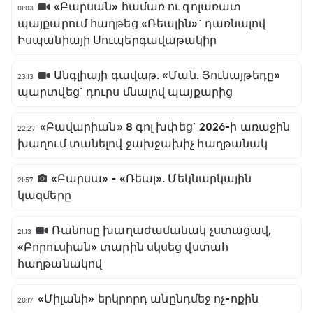
«Բարսան» համառ ու գոլառատ
01:03
պայքարում հաղթեց «Ռեալին»` դառնալով
Իսպանիայի Սուպերգավաթակիր
Անգլիայի գավաթ. «Ման. Յունայթեդը»
23:13
պարտվեց` դուրս մնալով պայքարից
«Բավարիան» 8 գոլ խփեց` 2026-ի առաջին
22:27
խաղում տանելով ջախջախիչ հաղթանակ
«Բարսա» - «Ռեալ». Մեկնարկային
21:57
կազմերը
Ռանոսը խաղաժամանակ չստացավ,
21:13
«Բորուսիան» տարին սկսեց վստահ
հաղթանակով
«Միլանի» երկրորդ անընդմեջ ոչ-ոքին
20:17