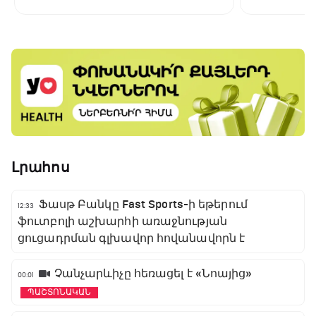
Լրահոս
Ֆասթ Բանկը Fast Sports-ի եթերում
12:33
ֆուտբոլի աշխարհի առաջնության
ցուցադրման գլխավոր հովանավորն է
Չանչարևիչը հեռացել է «Նոայից»
00:01
ՊԱՇՏՈՆԱԿԱՆ