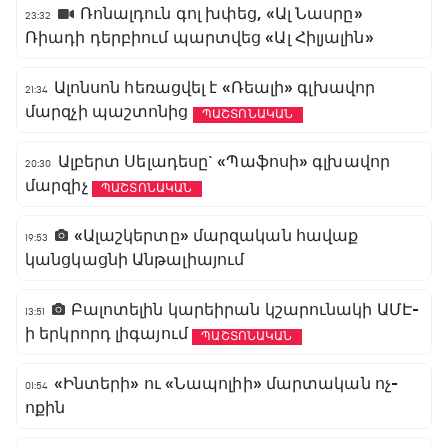
Ռոնալդուն գոլ խփեց, «Ալ Նասրը»
23:32
Ռիադի դերբիում պարտվեց «Ալ Հիլյալին»
Ալոնսոն հեռացվել է «Ռեալի» գլխավոր
21:34
մարզչի պաշտոնից
ՊԱՇՏՈՆԱԿԱՆ
Ալբերտ Սելադեսը` «Պաֆոսի» գլխավոր
20:30
մարզիչ
ՊԱՇՏՈՆԱԿԱՆ
«Ալաշկերտը» մարզական հավաք
19:53
կանցկացնի Անթալիայում
Բալոտելին կարեիրան կշարունակի ԱՄԷ-
13:51
ի երկրորդ լիգայում
ՊԱՇՏՈՆԱԿԱՆ
«Ինտերի» ու «Նապոլիի» մարտական ոչ-
01:54
ոքին