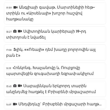
Անգլիայի գավաթ. Մարտինելիի հեթ-
19:59
տրիկն ու «Արսենալի» խոշոր հաշվով
հաղթանակը
Սվիտոլինան կարիերայի 19-րդ
18:27
տիտղոսն է նվաճել
Ֆլիկ. ««Ռեալի» դեմ խաղը բոլորովին այլ
17:08
բան է»
Հոնկոնգ. Խաչանովը և Ռուբլյովը
16:18
պարտվեցին զուգախաղի եզրափակիչում
Սաբալենկան երկրորդ տարին
15:45
անընդմեջ հաղթել է Բրիսբենի մրցաշարում
Մեդվեդևը` Բրիսբենի մրցաշարի հաղթող
14:49