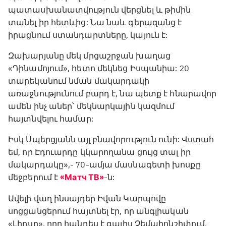
պատասխանատվություն վերցնել և թիմին
տանել իր հետևից: Նա նաև գերազանց է
իրացնում ստանդարտները, կայուն է:
Զախարյանը մեկ մրցաշրջան խաղաց
«Դինամոյում», հետո մեկնեց Իսպանիա: 20
տարեկանում նման մակարդակի
առաջնությունում բարդ է, նա պետք է հնարավոր
ամեն ինչ աներ՝ մեկնարկային կազմում
հայտնվելու համար:
Իսկ Սպերցյանն այլ բնավորություն ունի: Վստահ
եմ, որ Էդուարդը կկարողանա ցույց տալ իր
մակարդակը»,- 70-ամյա մասնագետի խոսքը
մեջբերում է
«Матч ТВ»
-ն:
Ավելի վաղ ինսայդեր Իվան Կարպովը
սոցցանցերում հայտնել էր, որ անգլիական
«Լիդսը», որը հանդես է գալիս Չեմպիոնշիփում,