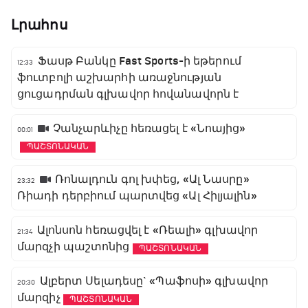
Լրահոս
Ֆասթ Բանկը Fast Sports-ի եթերում
12:33
ֆուտբոլի աշխարհի առաջնության
ցուցադրման գլխավոր հովանավորն է
Չանչարևիչը հեռացել է «Նոայից»
00:01
ՊԱՇՏՈՆԱԿԱՆ
Ռոնալդուն գոլ խփեց, «Ալ Նասրը»
23:32
Ռիադի դերբիում պարտվեց «Ալ Հիլյալին»
Ալոնսոն հեռացվել է «Ռեալի» գլխավոր
21:34
մարզչի պաշտոնից
ՊԱՇՏՈՆԱԿԱՆ
Ալբերտ Սելադեսը` «Պաֆոսի» գլխավոր
20:30
մարզիչ
ՊԱՇՏՈՆԱԿԱՆ