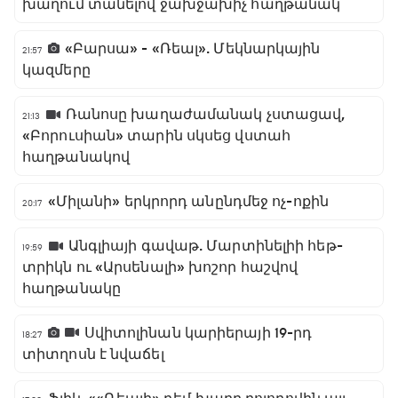
խաղում տանելով ջախջախիչ հաղթանակ
«Բարսա» - «Ռեալ». Մեկնարկային
21:57
կազմերը
Ռանոսը խաղաժամանակ չստացավ,
21:13
«Բորուսիան» տարին սկսեց վստահ
հաղթանակով
«Միլանի» երկրորդ անընդմեջ ոչ-ոքին
20:17
Անգլիայի գավաթ. Մարտինելիի հեթ-
19:59
տրիկն ու «Արսենալի» խոշոր հաշվով
հաղթանակը
Սվիտոլինան կարիերայի 19-րդ
18:27
տիտղոսն է նվաճել