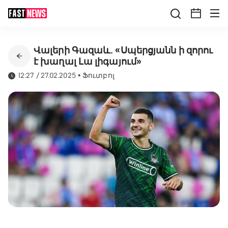
Վալերի Գազաև. «Սպերցյանն ի զորու
է խաղալ Լա լիգայում»
12:27 / 27.02.2025
•
Ֆուտբոլ