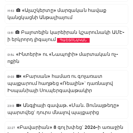
«Ալաշկերտը» մարզական հավաք
19:53
կանցկացնի Անթալիայում
Բալոտելին կարեիրան կշարունակի ԱՄԷ-
13:51
ի երկրորդ լիգայում
ՊԱՇՏՈՆԱԿԱՆ
«Ինտերի» ու «Նապոլիի» մարտական ոչ-
01:54
ոքին
«Բարսան» համառ ու գոլառատ
01:03
պայքարում հաղթեց «Ռեալին»` դառնալով
Իսպանիայի Սուպերգավաթակիր
Անգլիայի գավաթ. «Ման. Յունայթեդը»
23:13
պարտվեց` դուրս մնալով պայքարից
«Բավարիան» 8 գոլ խփեց` 2026-ի առաջին
22:27