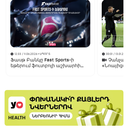
12:33 / 11.06.2026
• ՍՊՈՐՏ
00:01 / 13.01.202
Ֆասթ Բանկը Fast Sports-ի
Չանչարև
եթերում ֆուտբոլի աշխարհի
«Նոայից»
առաջնության ցուցադրման
գլխավոր հովանավորն է