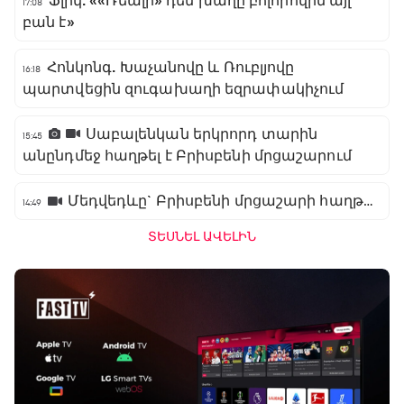
Ֆլիկ. ««Ռեալի» դեմ խաղը բոլորովին այլ
17:08
բան է»
Հոնկոնգ. Խաչանովը և Ռուբլյովը
16:18
պարտվեցին զուգախաղի եզրափակիչում
Սաբալենկան երկրորդ տարին
15:45
անընդմեջ հաղթել է Բրիսբենի մրցաշարում
Մեդվեդևը` Բրիսբենի մրցաշարի հաղթող
14:49
ՏԵՍՆԵԼ ԱՎԵԼԻՆ