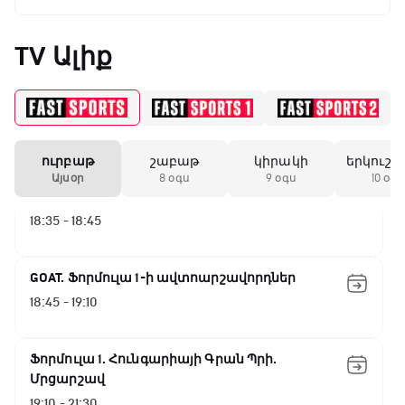
ԱԱ-2026, Փլեյ-օֆֆ, կիսաեզրափակիչ.
TV Ալիք
Ֆրանսիա - Իսպանիա
15:45 - 17:40
Փ/Ֆ Ակումբների աշխարհ
17:40 - 18:35
ուրբաթ
շաբաթ
կիրակի
երկուշա
Այսօր
8 օգս
9 օգս
10 օգս
Լա լիգայի ստադիոնները
18:35 - 18:45
GOAT. Ֆորմուլա 1-ի ավտոարշավորդներ
18:45 - 19:10
Ֆորմուլա 1. Հունգարիայի Գրան Պրի.
Մրցարշավ
19:10 - 21:30