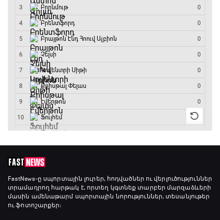
ԱԱ-2026, Փլեյ-օֆֆ, կիսաեզրափակիչ.
Ֆրանսիա - Իսպանիա
13:45 - 15:45
GOAT. Կանանց հեծանվավազք
15:45 - 16:10
ԱԱ-2026, Փլեյ-օֆֆ, կիսաեզրափակիչ.
Անգլիա - Արգենտինա
16:10 - 18:10
Առագաստանավային սպորտ
18:10 - 18:40
Լա լիգայի ստադիոնները
FastNews
-ը սպորտային լուրեր, հոդվածներ ու վերլուծություններ
տրամադրող հարթակ է, որտեղ կգտնեք տարբեր մարզաձևերի
18:40 - 18:50
մասին ամենաթարմ սպորտային նորություններ, տեսանյութեր
ու ֆոտոշարքեր։