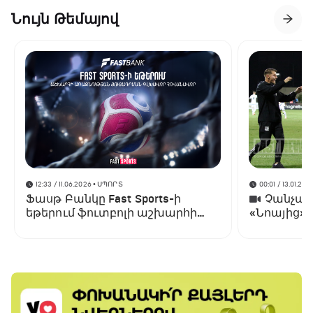
Նույն Թեմայով
12:33 / 11.06.2026
• ՍՊՈՐՏ
00:01 / 13.01.202
Ֆասթ Բանկը Fast Sports-ի
Չանչարև
եթերում ֆուտբոլի աշխարհի
«Նոայից»
առաջնության ցուցադրման
գլխավոր հովանավորն է