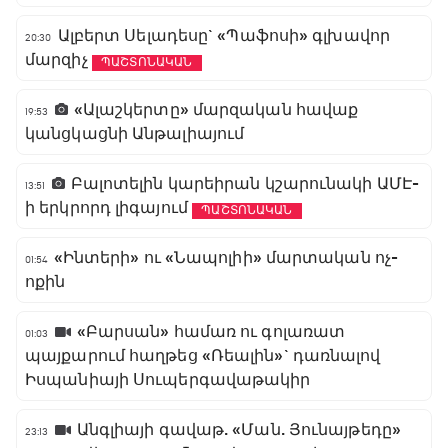
Ալբերտ Սելադեսը` «Պաֆոսի» գլխավոր
20:30
մարզիչ
ՊԱՇՏՈՆԱԿԱՆ
«Ալաշկերտը» մարզական հավաք
19:53
կանցկացնի Անթալիայում
Բալոտելին կարեիրան կշարունակի ԱՄԷ-
13:51
ի երկրորդ լիգայում
ՊԱՇՏՈՆԱԿԱՆ
«Ինտերի» ու «Նապոլիի» մարտական ոչ-
01:54
ոքին
«Բարսան» համառ ու գոլառատ
01:03
պայքարում հաղթեց «Ռեալին»` դառնալով
Իսպանիայի Սուպերգավաթակիր
Անգլիայի գավաթ. «Ման. Յունայթեդը»
23:13