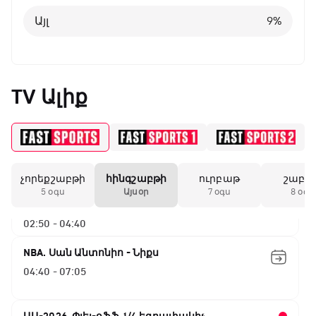
Այլ
8
%
Այլ
9
%
Բացօթյա մարզական շոու
01:30 - 02:00
TV Ալիք
Փ/Ֆ Երազանքի թիմեր
02:00 - 02:50
չորեքշաբթի
հինգշաբթի
ուրբաթ
շաբա
ԱԱ-2026, Փլեյ-օֆֆ, 1/4 եզրափակիչ.
5 օգս
Այսօր
7 օգս
8 օգս
Իսպանիա - Բելգիա
02:50 - 04:40
NBA. Սան Անտոնիո - Նիքս
04:40 - 07:05