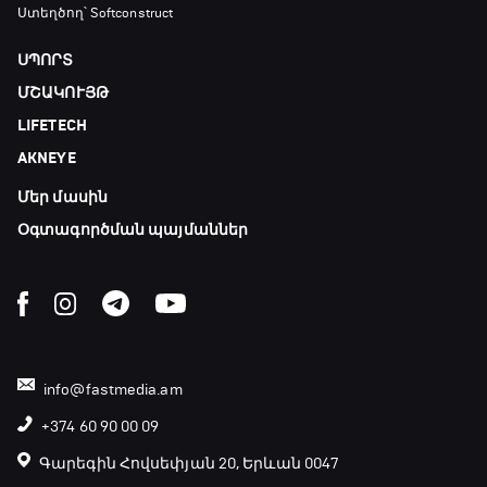
ԱԱ-2026, Փլեյ-օֆֆ, 3-րդ տեղի խաղ.
Ստեղծող՝ Softconstruct
Ֆրանսիա - Անգլիա
18:50 - 21:10
ՍՊՈՐՏ
ՄՇԱԿՈՒՅԹ
Փ/Ֆ Ամեն ինչ կամ ոչինչ. Մանչեսթեր Սիթի
LIFETECH
21:10 - 23:45
AKNEYE
Մեր մասին
Մշակույթ և ֆուտբոլ
23:45 - 00:00
Օգտագործման պայմաններ
info@fastmedia.am
+374 60 90 00 09
Գարեգին Հովսեփյան 20, Երևան 0047