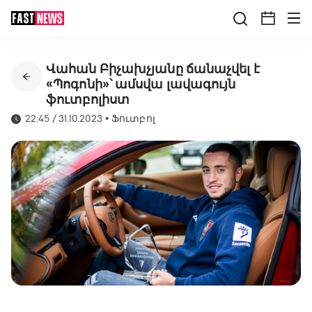
Վահան Բիչախչյանը ճանաչվել է
«Պոգոնի»՝ ամսվա լավագույն
ֆուտբոլիստ
22:45 / 31.10.2023
•
Ֆուտբոլ