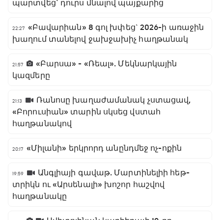
պարտվեց` դուրս մնալով պայքարից
«Բավարիան» 8 գոլ խփեց` 2026-ի առաջին
22:27
խաղում տանելով ջախջախիչ հաղթանակ
«Բարսա» - «Ռեալ». Մեկնարկային
21:57
կազմերը
Ռանոսը խաղաժամանակ չստացավ,
21:13
«Բորուսիան» տարին սկսեց վստահ
հաղթանակով
«Միլանի» երկրորդ անընդմեջ ոչ-ոքին
20:17
Անգլիայի գավաթ. Մարտինելիի հեթ-
19:59
տրիկն ու «Արսենալի» խոշոր հաշվով
հաղթանակը