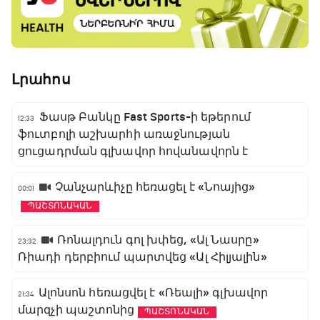
Լրահոս
Ֆասթ Բանկը Fast Sports-ի եթերում
12:33
ֆուտբոլի աշխարհի առաջնության
ցուցադրման գլխավոր հովանավորն է
Չանչարևիչը հեռացել է «Նոայից»
00:01
ՊԱՇՏՈՆԱԿԱՆ
Ռոնալդուն գոլ խփեց, «Ալ Նասրը»
23:32
Ռիադի դերբիում պարտվեց «Ալ Հիլյալին»
Ալոնսոն հեռացվել է «Ռեալի» գլխավոր
21:34
մարզչի պաշտոնից
ՊԱՇՏՈՆԱԿԱՆ