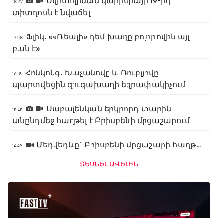
Սվիտոլինան կարիերայի 19-րդ
18:27
տիտղոսն է նվաճել
Ֆլիկ. ««Ռեալի» դեմ խաղը բոլորովին այլ
17:08
բան է»
Հոնկոնգ. Խաչանովը և Ռուբլյովը
16:18
պարտվեցին զուգախաղի եզրափակիչում
Սաբալենկան երկրորդ տարին
15:45
անընդմեջ հաղթել է Բրիսբենի մրցաշարում
Մեդվեդևը` Բրիսբենի մրցաշարի հաղթող
14:49
ՏԵՍՆԵԼ ԱՎԵԼԻՆ