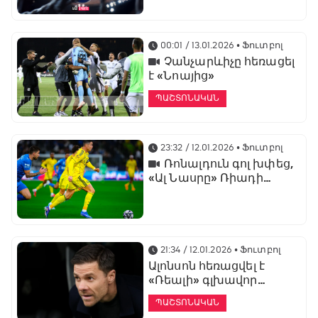
առաջնության
ցուցադրման գլխավոր
հովանավորն է
00:01 / 13.01.2026
• Ֆուտբոլ
Չանչարևիչը հեռացել
է «Նոայից»
ՊԱՇՏՈՆԱԿԱՆ
23:32 / 12.01.2026
• Ֆուտբոլ
Ռոնալդուն գոլ խփեց,
«Ալ Նասրը» Ռիադի
դերբիում պարտվեց «Ալ
Հիլյալին»
21:34 / 12.01.2026
• Ֆուտբոլ
Ալոնսոն հեռացվել է
«Ռեալի» գլխավոր
մարզչի պաշտոնից
ՊԱՇՏՈՆԱԿԱՆ