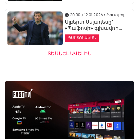
20:30 / 12.01.2026
• Ֆուտբոլ
Ալբերտ Սելադեսը`
«Պաֆոսի» գլխավոր
մարզիչ
ՊԱՇՏՈՆԱԿԱՆ
ՏԵՍՆԵԼ ԱՎԵԼԻՆ
19:53 / 12.01.2026
• Ֆուտբոլ
«Ալաշկերտը»
մարզական հավաք
կանցկացնի
Անթալիայում
13:51 / 12.01.2026
• Ֆուտբոլ
Բալոտելին
կարեիրան կշարունակի
ԱՄԷ-ի երկրորդ լիգայում
ՊԱՇՏՈՆԱԿԱՆ