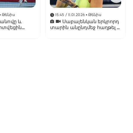
• Թենիս
15:45 / 11.01.2026
• Թենիս
չանովը և
Սաբալենկան երկրորդ
արտվեցին
տարին անընդմեջ հաղթել է
Բրիսբենի մրցաշարում
ւմ