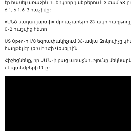
էր հասել առաջին ու երկրորդ սեթերում։ 3 ժամ 48
6-1, 6-1, 6-3 հաշիվը։
«Մեծ սաղավարտի» մրցաշարերի 23-ակի հաղթողը
0-2 հաշվից հետո:
US Open-ի 1/8 եզրափակիչում 36-ամյա Ջոկովիչը 
հաղթել էր չեխ Իրժի Վեսելիին:
Հիշեցնենք, որ ԱՄՆ-ի բաց առաջնությունը մեկնարկ
սեպտեմբերի 10-ը: