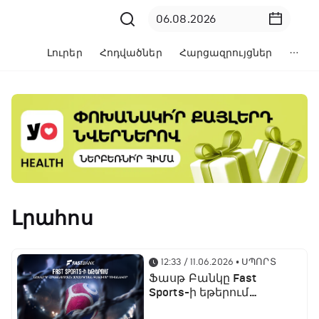
Լուրեր
Հոդվածներ
Հարցազրույցներ
Լրահոս
12:33 / 11.06.2026
• ՍՊՈՐՏ
Ֆասթ Բանկը Fast
Sports-ի եթերում
ֆուտբոլի աշխարհի