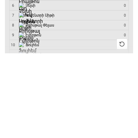
մրցաշարի հաղթող
13:55 / 11.01.2026
• Թենիս
Բուբլիկը հաղթեց
Հոնկոնգի մրցաշարում
և կարիերայում
առաջին անգամ կլինի
10-րդը
12:39 / 11.01.2026
• Ֆուտբոլ
Անգլիայի գավաթ.
«Չելսին» Ռոսենյորի
գլխավորությամբ
առաջին խաղում
հաղթել է
11:38 / 11.01.2026
• Ֆուտբոլ
Ինչ դիտել այսօր