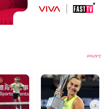
ԲՈԼՈՐԸ