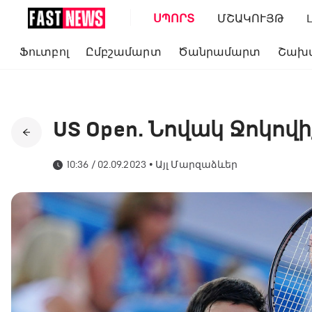
ՍՊՈՐՏ
ՄՇԱԿՈՒՅԹ
Ֆուտբոլ
Ըմբշամարտ
Ծանրամարտ
Շախ
US Open. Նովակ Ջոկովի
10:36 / 02.09.2023
•
Այլ Մարզաձևեր