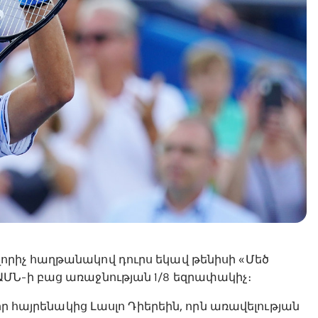
րիչ հաղթանակով դուրս եկավ թենիսի «Մեծ
ՄՆ-ի բաց առաջնության 1/8 եզրափակիչ։
իր հայրենակից Լասլո Դիերեին, որն առավելության