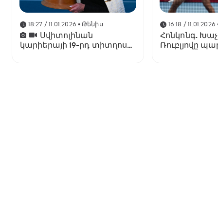
18:27 / 11.01.2026
• Թենիս
16:18 / 11.01.2026
Սվիտոլինան
Հոնկոնգ. Խա
կարիերայի 19-րդ տիտղոսն
Ռուբլյովը պ
է նվաճել
զուգախաղի
եզրափակիչո