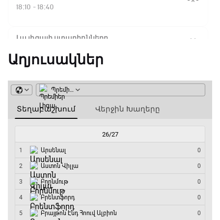
Ֆլիկ. ««Ռեալի» դեմ
18:10 - 18:40
խաղը բոլորովին այլ
բան է»
Լա լիգայի ստադիոնները
18:40 - 18:50
Աղյուսակներ
16:18 / 11.01.2026
• Թենիս
Հոնկոնգ. Խաչանովը և
ԱԱ-2026, Փլեյ-օֆֆ, 3-րդ տեղի խաղ.
Ռուբլյովը պարտվեցին
Ֆրանսիա - Անգլիա
զուգախաղի
եզրափակիչում
18:50 - 21:10
Փ/Ֆ Ամեն ինչ կամ ոչինչ. Մանչեսթեր Սիթի
15:45 / 11.01.2026
• Թենիս
21:10 - 23:45
Սաբալենկան
երկրորդ տարին
անընդմեջ հաղթել է
Մշակույթ և ֆուտբոլ
Բրիսբենի մրցաշարում
23:45 - 00:00
14:49 / 11.01.2026
• Թենիս
Մեդվեդևը` Բրիսբենի