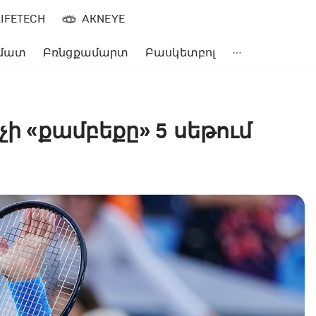
LIFETECH
AKNEYE
մատ
Բռնցքամարտ
Բասկետբոլ
չի «քամբեքը» 5 սեթում