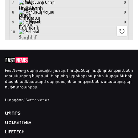
FastNews
-ը սպորտային լուրեր, հոդվածներ ու վերլուծություններ
տրամադրող հարթակ է, որտեղ կգտնեք տարբեր մարզաձևերի
մասին ամենաթարմ սպորտային նորություններ, տեսանյութեր
ու ֆոտոշարքեր։
Ստեղծող՝ Softconstruct
ՍՊՈՐՏ
ՄՇԱԿՈՒՅԹ
LIFETECH