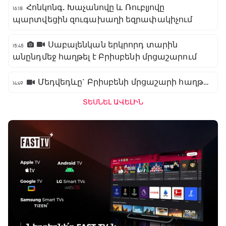
Հոնկոնգ. Խաչանովը և Ռուբլյովը
16:18
պարտվեցին զուգախաղի եզրափակիչում
Սաբալենկան երկրորդ տարին
15:45
անընդմեջ հաղթել է Բրիսբենի մրցաշարում
Մեդվեդևը` Բրիսբենի մրցաշարի հաղթող
14:49
ՏԵՍՆԵԼ ԱՎԵԼԻՆ