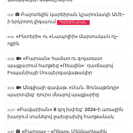
Բալոտելին կարեիրան կշարունակի ԱՄԷ-
13:51
ի երկրորդ լիգայում
ՊԱՇՏՈՆԱԿԱՆ
«Ինտերի» ու «Նապոլիի» մարտական ոչ-
01:54
ոքին
«Բարսան» համառ ու գոլառատ
01:03
պայքարում հաղթեց «Ռեալին»` դառնալով
Իսպանիայի Սուպերգավաթակիր
Անգլիայի գավաթ. «Ման. Յունայթեդը»
23:13
պարտվեց` դուրս մնալով պայքարից
«Բավարիան» 8 գոլ խփեց` 2026-ի առաջին
22:27
խաղում տանելով ջախջախիչ հաղթանակ
«Բարսա» - «Ռեալ». Մեկնարկային
21:57