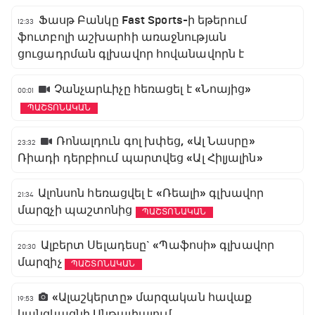
Ֆասթ Բանկը Fast Sports-ի եթերում
12:33
ֆուտբոլի աշխարհի առաջնության
ցուցադրման գլխավոր հովանավորն է
Չանչարևիչը հեռացել է «Նոայից»
00:01
ՊԱՇՏՈՆԱԿԱՆ
Ռոնալդուն գոլ խփեց, «Ալ Նասրը»
23:32
Ռիադի դերբիում պարտվեց «Ալ Հիլյալին»
Ալոնսոն հեռացվել է «Ռեալի» գլխավոր
21:34
մարզչի պաշտոնից
ՊԱՇՏՈՆԱԿԱՆ
Ալբերտ Սելադեսը` «Պաֆոսի» գլխավոր
20:30
մարզիչ
ՊԱՇՏՈՆԱԿԱՆ
«Ալաշկերտը» մարզական հավաք
19:53
կանցկացնի Անթալիայում