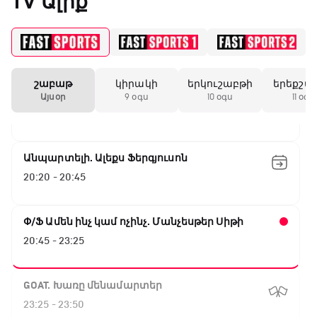
TV Ալիք
ԱԱ-2026, Փլեյ-օֆֆ, 1/4 եզրափակիչ.
Արգենտինա - Շվեյցարիա
17:25 - 20:10
շաբաթ
կիրակի
երկուշաբթի
երեքշա
Լա լիգայի ստադիոնները
Այսօր
9 օգս
10 օգս
11 օգս
20:10 - 20:20
Անպարտելի. Ալեքս Ֆերգյուսոն
20:20 - 20:45
Փ/Ֆ Ամեն ինչ կամ ոչինչ. Մանչեսթեր Սիթի
20:45 - 23:25
GOAT. Խառը մենամարտեր
23:25 - 23:50