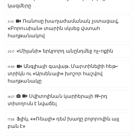
կազմերը
Ռանոսը խաղաժամանակ չստացավ,
21:13
«Բորուսիան» տարին սկսեց վստահ
հաղթանակով
«Միլանի» երկրորդ անընդմեջ ոչ-ոքին
20:17
Անգլիայի գավաթ. Մարտինելիի հեթ-
19:59
տրիկն ու «Արսենալի» խոշոր հաշվով
հաղթանակը
Սվիտոլինան կարիերայի 19-րդ
18:27
տիտղոսն է նվաճել
Ֆլիկ. ««Ռեալի» դեմ խաղը բոլորովին այլ
17:08
բան է»