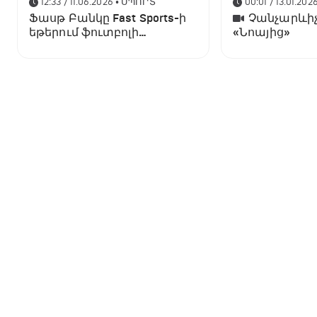
12:33 / 11.06.2026
• ՍՊՈՐՏ
00:01 / 13.01.202
Ֆասթ Բանկը Fast Sports-ի
Չանչարևիչ
եթերում ֆուտբոլի
«Նոայից»
աշխարհի առաջնության
ցուցադրման գլխավոր
հովանավորն է