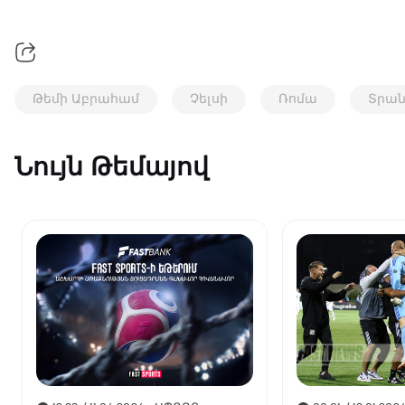
Թեմի Աբրահամ
Չելսի
Ռոմա
Տրան
Նույն Թեմայով