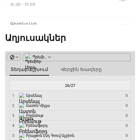
Ֆլիկ. ««Ռեալի» դեմ
14:30 - 15:00
խաղը բոլորովին այլ
բան է»
Գիրինգ Ափ
15:00 - 15:30
Աղյուսակներ
16:18 / 11.01.2026
• Թենիս
Հոնկոնգ. Խաչանովը և
Ֆորմուլա 1. Բելգիայի Գրան Պրի. Մրցարշավ
Ռուբլյովը պարտվեցին
զուգախաղի
15:30 - 17:25
եզրափակիչում
ԱԱ-2026, Փլեյ-օֆֆ, 1/4 եզրափակիչ.
15:45 / 11.01.2026
• Թենիս
Արգենտինա - Շվեյցարիա
Սաբալենկան
17:25 - 20:10
երկրորդ տարին
անընդմեջ հաղթել է
Լա լիգայի ստադիոնները
Բրիսբենի մրցաշարում
20:10 - 20:20
14:49 / 11.01.2026
• Թենիս
Անպարտելի. Ալեքս Ֆերգյուսոն
Մեդվեդևը` Բրիսբենի