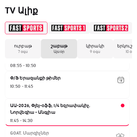
05:45 - 06:35
«Միլանի» երկրորդ
TV Ալիք
անընդմեջ ոչ-ոքին
Թենիս Հռոմի Մասթերս. Եզրափակիչ
06:35 - 08:55
19:59 / 11.01.2026
• Ֆուտբոլ
ուրբաթ
շաբաթ
կիրակի
երկուշա
ԱԱ-2026, Փլեյ-օֆֆ, 1/4 եզրափակիչ.
Անգլիայի գավաթ.
7 օգս
Այսօր
9 օգս
10 օգս
Մարտինելիի հեթ-
Իսպանիա - Բելգիա
տրիկն ու «Արսենալի»
08:55 - 10:50
խոշոր հաշվով
հաղթանակը
Փ/Ֆ Երազանքի թիմեր
10:50 - 11:45
18:27 / 11.01.2026
• Թենիս
Սվիտոլինան
կարիերայի 19-րդ
ԱԱ-2026, Փլեյ-օֆֆ, 1/4 եզրափակիչ.
տիտղոսն է նվաճել
Նորվեգիա - Անգլիա
11:45 - 14:30
17:08 / 11.01.2026
• Ֆուտբոլ
GOAT. Մարզիչներ