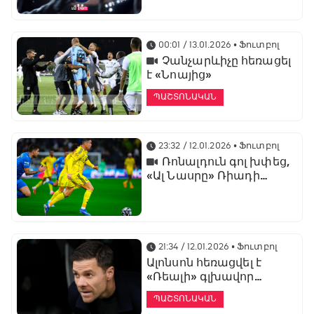
առաջնության
ցուցադրման գլխավոր
հովանավորն է
00:01 / 13.01.2026
• Ֆուտբոլ
Չանչարևիչը հեռացել
է «Նոայից»
ՊԱՇՏՈՆԱԿԱՆ
23:32 / 12.01.2026
• Ֆուտբոլ
Ռոնալդուն գոլ խփեց,
«Ալ Նասրը» Ռիադի
դերբիում պարտվեց «Ալ
Հիլյալին»
21:34 / 12.01.2026
• Ֆուտբոլ
Ալոնսոն հեռացվել է
«Ռեալի» գլխավոր
մարզչի պաշտոնից
ՊԱՇՏՈՆԱԿԱՆ