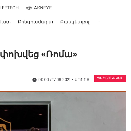
LIFETECH
AKNEYE
մատ
Բռնցքամարտ
Բասկետբոլ
փոխվեց «Ռոմա»
ՊԱՇՏՈՆԱԿԱՆ
00:00 / 17.08.2021
•
ՍՊՈՐՏ