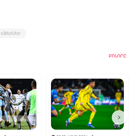
սֆերներ
ԲՈԼՈՐԸ