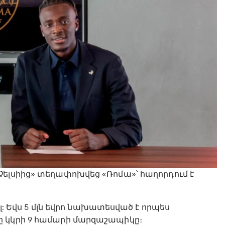
Չելսիից» տեղափոխվեց «Ռոմա»՝ հաղորդում է
ել: Եվս 5 մլն եվրո նախատեսված է որպես
ը կկրի 9 համարի մարզաշապիկը։