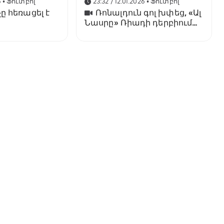
6
• Ֆուտբոլ
23:32 / 12.01.2026
• Ֆուտբոլ
ը հեռացել է
Ռոնալդուն գոլ խփեց, «Ալ
Նասրը» Ռիադի դերբիում
պարտվեց «Ալ Հիլյալին»