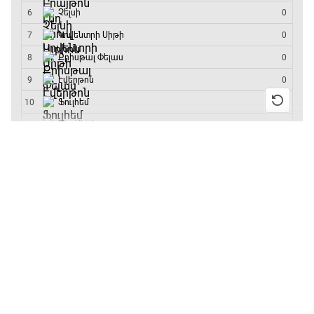
մրցաշարի հաղթող
20:20 - 20:45
Փ/Ֆ Ամեն ինչ կամ ոչինչ. Մանչեսթեր Սիթի
20:45 - 23:25
13:55 / 11.01.2026
• Թենիս
Բուբլիկը հաղթեց
Հոնկոնգի մրցաշարում
GOAT. Խառը մենամարտեր
և կարիերայում
առաջին անգամ կլինի
23:25 - 23:50
10-րդը
12:39 / 11.01.2026
• Ֆուտբոլ
Փ/Ֆ Երազանքի թիմեր
Անգլիայի գավաթ.
23:50 - 00:00
«Չելսին» Ռոսենյորի
գլխավորությամբ
առաջին խաղում
հաղթել է
11:38 / 11.01.2026
• Ֆուտբոլ
Ինչ դիտել այսօր