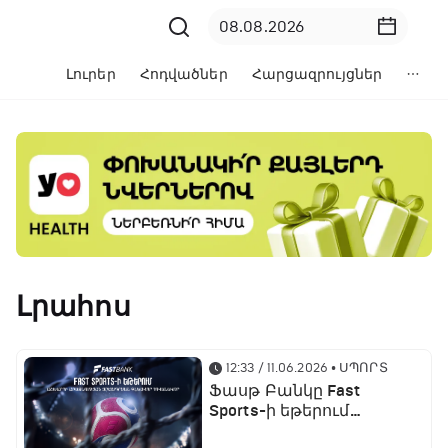
Լուրեր
Հոդվածներ
Հարցազրույցներ
Լրահոս
12:33 / 11.06.2026
• ՍՊՈՐՏ
Ֆասթ Բանկը Fast
Sports-ի եթերում
ֆուտբոլի աշխարհի