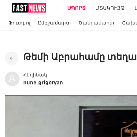
ՍՊՈՐՏ
ՄՇԱԿՈՒՅԹ
Ֆուտբոլ
Ըմբշամարտ
Ծանրամարտ
Շախ
Թեմի Աբրահամը տեղա
Հեղինակ
nune.grigoryan