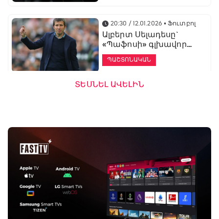
20:30 / 12.01.2026
• Ֆուտբոլ
Ալբերտ Սելադեսը`
«Պաֆոսի» գլխավոր
մարզիչ
ՊԱՇՏՈՆԱԿԱՆ
ՏԵՍՆԵԼ ԱՎԵԼԻՆ
19:53 / 12.01.2026
• Ֆուտբոլ
«Ալաշկերտը»
մարզական հավաք
կանցկացնի
Անթալիայում
13:51 / 12.01.2026
• Ֆուտբոլ
Բալոտելին
կարեիրան կշարունակի
ԱՄԷ-ի երկրորդ լիգայում
ՊԱՇՏՈՆԱԿԱՆ