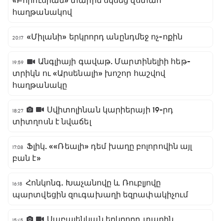
«Բորուսիան» տարին սկսեց վստահ
հաղթանակով
«Միլանի» երկրորդ անընդմեջ ոչ-ոքին
20:17
Անգլիայի գավաթ. Մարտինելիի հեթ-
19:59
տրիկն ու «Արսենալի» խոշոր հաշվով
հաղթանակը
Սվիտոլինան կարիերայի 19-րդ
18:27
տիտղոսն է նվաճել
Ֆլիկ. ««Ռեալի» դեմ խաղը բոլորովին այլ
17:08
բան է»
Հոնկոնգ. Խաչանովը և Ռուբլյովը
16:18
պարտվեցին զուգախաղի եզրափակիչում
Սաբալենկան երկրորդ տարին
15:45