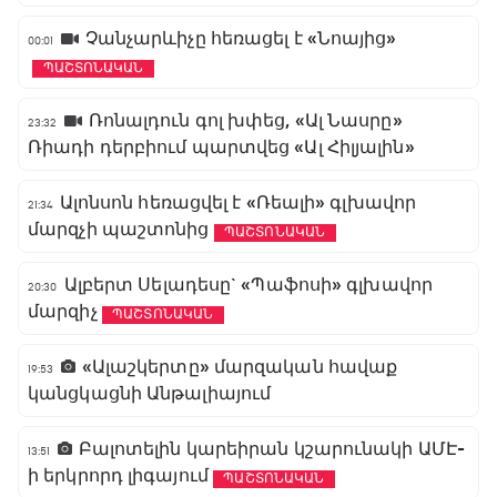
Չանչարևիչը հեռացել է «Նոայից»
00:01
ՊԱՇՏՈՆԱԿԱՆ
Ռոնալդուն գոլ խփեց, «Ալ Նասրը»
23:32
Ռիադի դերբիում պարտվեց «Ալ Հիլյալին»
Ալոնսոն հեռացվել է «Ռեալի» գլխավոր
21:34
մարզչի պաշտոնից
ՊԱՇՏՈՆԱԿԱՆ
Ալբերտ Սելադեսը` «Պաֆոսի» գլխավոր
20:30
մարզիչ
ՊԱՇՏՈՆԱԿԱՆ
«Ալաշկերտը» մարզական հավաք
19:53
կանցկացնի Անթալիայում
Բալոտելին կարեիրան կշարունակի ԱՄԷ-
13:51
ի երկրորդ լիգայում
ՊԱՇՏՈՆԱԿԱՆ