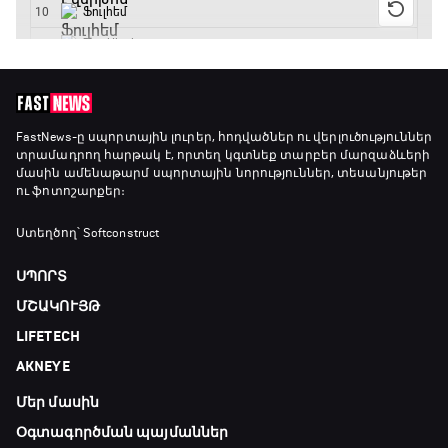
FastNews
-ը սպորտային լուրեր, հոդվածներ ու վերլուծություններ
տրամադրող հարթակ է, որտեղ կգտնեք տարբեր մարզաձևերի
մասին ամենաթարմ սպորտային նորություններ, տեսանյութեր
ու ֆոտոշարքեր։
Ստեղծող՝ Softconstruct
ՍՊՈՐՏ
ՄՇԱԿՈՒՅԹ
LIFETECH
AKNEYE
Մեր մասին
Օգտագործման պայմաններ