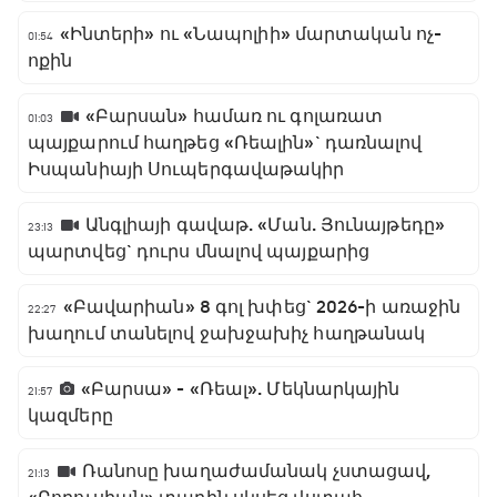
«Ինտերի» ու «Նապոլիի» մարտական ոչ-
01:54
ոքին
«Բարսան» համառ ու գոլառատ
01:03
պայքարում հաղթեց «Ռեալին»` դառնալով
Իսպանիայի Սուպերգավաթակիր
Անգլիայի գավաթ. «Ման. Յունայթեդը»
23:13
պարտվեց` դուրս մնալով պայքարից
«Բավարիան» 8 գոլ խփեց` 2026-ի առաջին
22:27
խաղում տանելով ջախջախիչ հաղթանակ
«Բարսա» - «Ռեալ». Մեկնարկային
21:57
կազմերը
Ռանոսը խաղաժամանակ չստացավ,
21:13