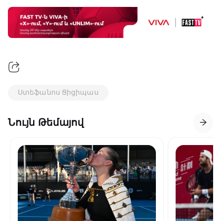
Ստեֆանոս Ցիցիպաս
Նույն Թեմայով