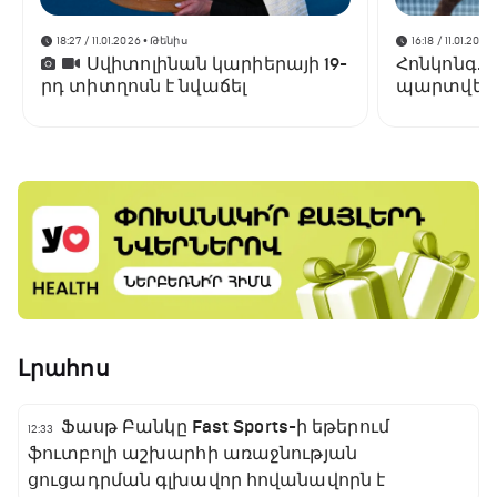
18:27 / 11.01.2026
• Թենիս
16:18 / 11.01.2026
Սվիտոլինան կարիերայի 19-
Հոնկոնգ. 
րդ տիտղոսն է նվաճել
պարտվեց
եզրափակի
Լրահոս
Ֆասթ Բանկը Fast Sports-ի եթերում
12:33
ֆուտբոլի աշխարհի առաջնության
ցուցադրման գլխավոր հովանավորն է