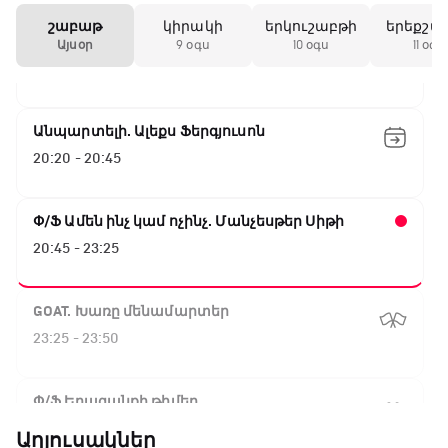
17:25 - 20:10
շաբաթ
կիրակի
երկուշաբթի
երեքշա
Լա լիգայի ստադիոնները
Այսօր
9 օգս
10 օգս
11 օգս
20:10 - 20:20
Անպարտելի. Ալեքս Ֆերգյուսոն
20:20 - 20:45
Փ/Ֆ Ամեն ինչ կամ ոչինչ. Մանչեսթեր Սիթի
20:45 - 23:25
GOAT. Խառը մենամարտեր
23:25 - 23:50
Փ/Ֆ Երազանքի թիմեր
23:50 - 00:00
Աղյուսակներ