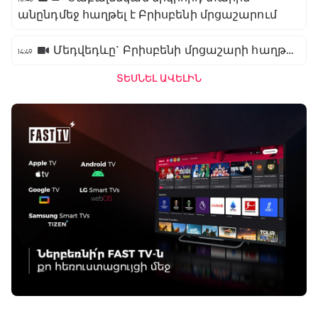
անընդմեջ հաղթել է Բրիսբենի մրցաշարում
Մեդվեդևը` Բրիսբենի մրցաշարի հաղթող
14:49
ՏԵՍՆԵԼ ԱՎԵԼԻՆ
ԱԱ-2026, Փլեյ-օֆֆ, 1/16 եզրափակիչ.
Գերմանիա - Պարագվայ
00:55 - 03:50